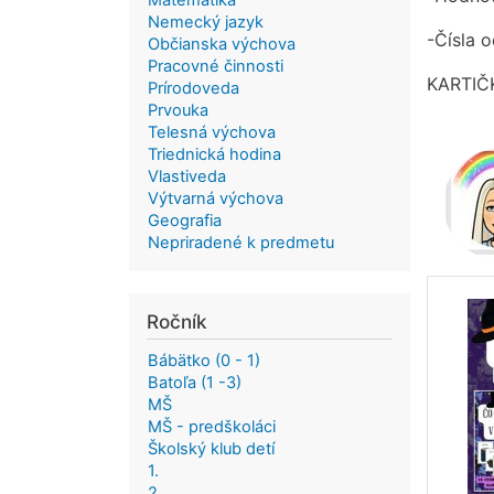
Matematika
Nemecký jazyk
-Čísla 
Občianska výchova
Pracovné činnosti
KARTIČ
Prírodoveda
Prvouka
Telesná výchova
Triednická hodina
Vlastiveda
Výtvarná výchova
Geografia
Nepriradené k predmetu
Ročník
Bábätko (0 - 1)
Batoľa (1 -3)
MŠ
MŠ - predškoláci
Školský klub detí
1.
2.