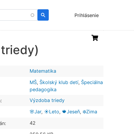
Menu
Prihlásenie
uživatelského
účtu
triedy)
Matematika
MŠ
,
Školský klub detí
,
Špeciálna
pedagogika
Výzdoba triedy
:
🌸Jar
,
☀️Leto
,
🍁Jeseň
,
❄️Zima
42
án: