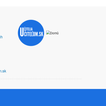
ch
m.sk