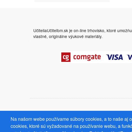
UčiteliaUčiteľom.sk je on-line trhovisko, ktoré umožň
vlastné, originálne výukové materiály.
Na našom webe používame súbory cookies, a to naše aj od
cookies, ktoré sú vyžadované na používanie webu, a funkč