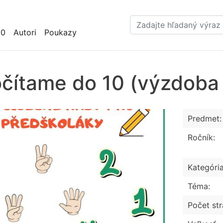
Skočiť
na
hlavný
10
Autori
Poukazy
obsah
čítame do 10 (výzdoba 
Predmet:
Ročník:
Kategória
Téma:
Počet str