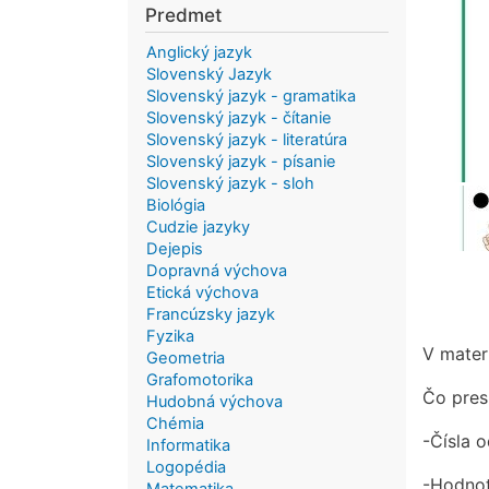
Predmet
Anglický jazyk
Slovenský Jazyk
Slovenský jazyk - gramatika
Slovenský jazyk - čítanie
Slovenský jazyk - literatúra
Slovenský jazyk - písanie
Slovenský jazyk - sloh
Biológia
Cudzie jazyky
Dejepis
Dopravná výchova
Etická výchova
Francúzsky jazyk
Fyzika
V materi
Geometria
Grafomotorika
Čo pres
Hudobná výchova
Chémia
-Čísla o
Informatika
Logopédia
-Hodnot