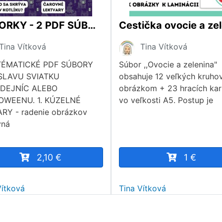
BOSORKY - 2 PDF SÚBORY
Tina Vítková
Tina Vítková
TÉMATICKÉ PDF SÚBORY
Súbor ,,Ovocie a zelenina"
SLAVU SVIATKU
obsahuje 12 veľkých kruhov
DEJNÍC ALEBO
obrázkom + 23 hracích kar
OWEENU. 1. KÚZELNÉ
vo veľkosti A5. Postup je
RY - radenie obrázkov
vná
2,10 €
1 €
Vítková
Tina Vítková