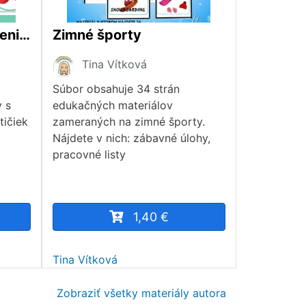
Cestička ovocie a zelenina
Zimné športy
Tina Vítková
Súbor obsahuje 34 strán
 s
edukačných materiálov
tičiek
zameraných na zimné športy.
Nájdete v nich: zábavné úlohy,
pracovné listy
1,40 €
Tina Vítková
Zobraziť všetky materiály autora