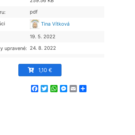
259.56 KB
pdf
ru:
úci
Tina Vítková
19. 5. 2022
24. 8. 2022
y upravené:
1,10 €
Facebook
Twitter
WhatsApp
Messenger
Email
Share