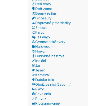
💧Deň vody
🌍Deň zeme
🕒Denný režim
🦖Dinosaury
🚗Dopravné prostriedky
😊Emócia
🎨Farby
🎭Fašiangy
🔺Geometrické tvary
🎃Halloween
🐞Hmyz
🎸Hudobné nástroje
🪶Indiáni
🌸Jar
🍁Jeseň
🎉Karneval
🫀Ľudské telo
🐸Obojživelníci (žaby, ...)
🐍Plazy
👷Povolania
🦴Pravek
💻Programovanie