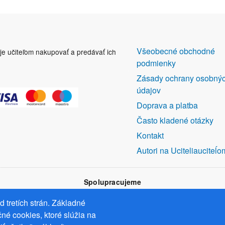
DALŠÍ
Všeobecné obchodné
uje učiteľom nakupovať a predávať ich
ODKAZY
podmienky
Zásady ochrany osobný
údajov
Doprava a platba
Často kladené otázky
Kontakt
Autori na Uciteliauciteĺo
Spolupracujeme
 tretích strán. Základné
né cookies, ktoré slúžia na