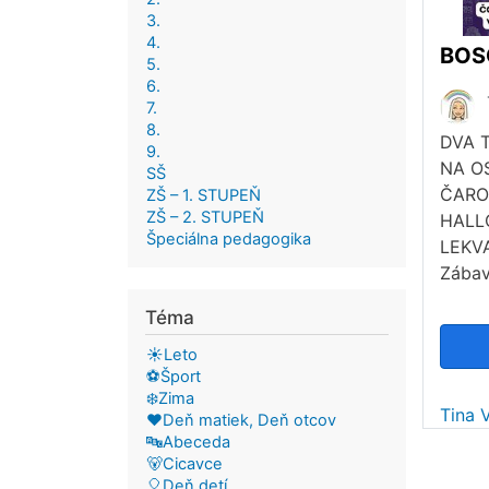
3.
4.
5.
6.
7.
8.
DVA 
9.
NA O
SŠ
ČARO
ZŠ – 1. STUPEŇ
ZŠ – 2. STUPEŇ
HALL
Špeciálna pedagogika
LEKVA
Zába
Téma
☀️Leto
⚽Šport
❄️Zima
Tina 
❤️Deň matiek, Deň otcov
🔤Abeceda
🐻Cicavce
🎈Deň detí