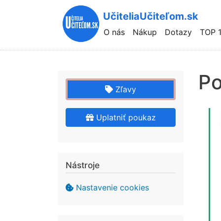
UčiteliaUčiteľom.sk
Hlavní
O nás
Nákup
Dotazy
TOP 
navigace
Po
Zľavy
Uplatniť poukaz
Nástroje
Nastavenie cookies