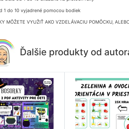
od 1 do 10 vyjadrené pomocou bodiek
KY MÔŽETE VYUŽIŤ AKO VZDELÁVACIU POMÔCKU, ALEBO 
Ďalšie produkty od auto