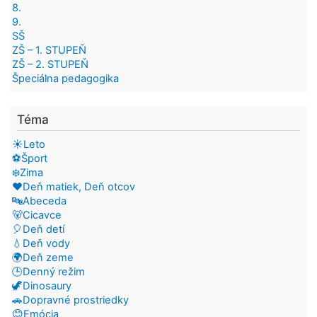
8.
9.
SŠ
ZŠ – 1. STUPEŇ
ZŠ – 2. STUPEŇ
Špeciálna pedagogika
Téma
☀️Leto
⚽Šport
❄️Zima
❤️Deň matiek, Deň otcov
🔤Abeceda
🐻Cicavce
🎈Deň detí
💧Deň vody
🌍Deň zeme
🕒Denný režim
🦖Dinosaury
🚗Dopravné prostriedky
😊Emócia