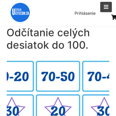
Skočiť
na
Menu
Prihlásenie
hlavný
uživatelsk
obsah
Odčítanie celých
účtu
desiatok do 100.