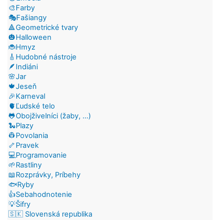
🎨Farby
🎭Fašiangy
🔺Geometrické tvary
🎃Halloween
🐞Hmyz
🎸Hudobné nástroje
🪶Indiáni
🌸Jar
🍁Jeseň
🎉Karneval
🫀Ľudské telo
🐸Obojživelníci (žaby, ...)
🐍Plazy
👷Povolania
🦴Pravek
💻Programovanie
🌱Rastliny
📖Rozprávky, Príbehy
🐟Ryby
👍Sebahodnotenie
💡Šifry
🇸🇰 Slovenská republika