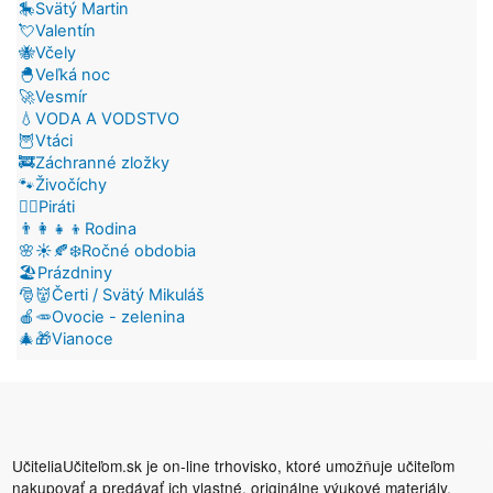
🎠Svätý Martin
💘Valentín
🐝Včely
🐣Veľká noc
🚀Vesmír
💧VODA A VODSTVO
🦉Vtáci
🚒Záchranné zložky
🐾Živočíchy
🏴‍☠️Piráti
👨‍👩‍👧‍👦Rodina
🌸☀️🍂❄️Ročné obdobia
🏖️Prázdniny
🎅👹Čerti / Svätý Mikuláš
🍎🥕Ovocie - zelenina
🎄🎁Vianoce
UčiteliaUčiteľom.sk je on-line trhovisko, ktoré umožňuje učiteľom
nakupovať a predávať ich vlastné, originálne výukové materiály.