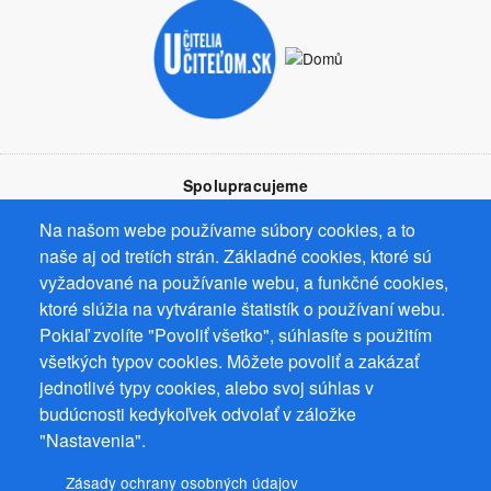
Spolupracujeme
Na našom webe používame súbory cookies, a to
naše aj od tretích strán. Základné cookies, ktoré sú
vyžadované na používanie webu, a funkčné cookies,
ktoré slúžia na vytváranie štatistík o používaní webu.
Prevádzkovateľ: Mgr. Bc. Žaneta Radimecká, MBA, Ostrov 256, 561
Pokiaľ zvolíte "Povoliť všetko", súhlasíte s použitím
22 Ostrov, IČ 08993033, DIČ CZ9161263958
všetkých typov cookies. Môžete povoliť a zakázať
© 2026
PuzzleWebs
s.r.o.
jednotlivé typy cookies, alebo svoj súhlas v
budúcnosti kedykoľvek odvolať v záložke
"Nastavenia".
Zásady ochrany osobných údajov