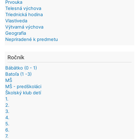
Prvouka
Telesná výchova
Triednická hodina
Vlastiveda
Výtvarná výchova
Geografia
Nepriradené k predmetu
Ročník
Bábätko (0 - 1)
Batoľa (1 -3)
MŠ
MŠ - predškoláci
Školský klub detí
1.
2.
3.
4.
5.
6.
7.