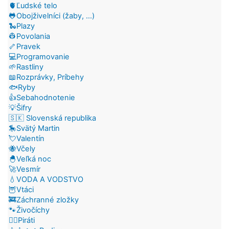
🫀Ľudské telo
🐸Obojživelníci (žaby, ...)
🐍Plazy
👷Povolania
🦴Pravek
💻Programovanie
🌱Rastliny
📖Rozprávky, Príbehy
🐟Ryby
👍Sebahodnotenie
💡Šifry
🇸🇰 Slovenská republika
🎠Svätý Martin
💘Valentín
🐝Včely
🐣Veľká noc
🚀Vesmír
💧VODA A VODSTVO
🦉Vtáci
🚒Záchranné zložky
🐾Živočíchy
🏴‍☠️Piráti