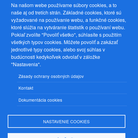
Na našom webe používame súbory cookies, a to
naše aj od tretích strán. Základné cookies, ktoré sú
vyžadované na používanie webu, a funkčné cookies,
ktoré slúžia na vytváranie štatistík o používaní webu.
Prevádzkovateľ: Mgr. Bc. Žaneta Radimecká, MBA, Ostrov 256, 561
22 Ostrov, IČ 08993033, DIČ CZ9161263958
Pokiaľ zvolíte "Povoliť všetko", súhlasíte s použitím
všetkých typov cookies. Môžete povoliť a zakázať
© 2026
PuzzleWebs
s.r.o.
jednotlivé typy cookies, alebo svoj súhlas v
budúcnosti kedykoľvek odvolať v záložke
"Nastavenia".
Zásady ochrany osobných údajov
Kontakt
Dokumentácia cookies
NASTAVENIE COOKIES