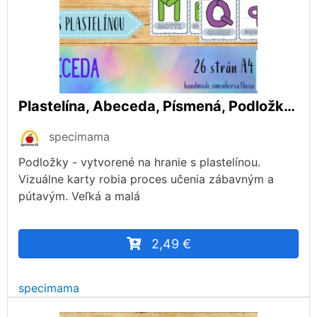
Plastelína, Abeceda, Písmená, Podložky pod plastelínu, Hra s plastelínou
specimama
Podložky - vytvorené na hranie s plastelínou.
Vizuálne karty robia proces učenia zábavným a
pútavým. Veľká a malá
2,49 €
specimama