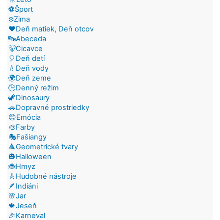
⚽Šport
❄️Zima
❤️Deň matiek, Deň otcov
🔤Abeceda
🐻Cicavce
🎈Deň detí
💧Deň vody
🌍Deň zeme
🕒Denný režim
🦖Dinosaury
🚗Dopravné prostriedky
😊Emócia
🎨Farby
🎭Fašiangy
🔺Geometrické tvary
🎃Halloween
🐞Hmyz
🎸Hudobné nástroje
🪶Indiáni
🌸Jar
🍁Jeseň
🎉Karneval