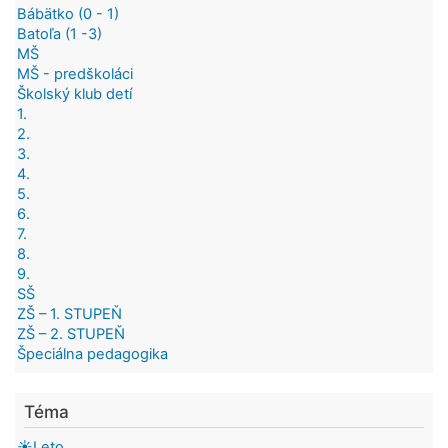
Bábätko (0 - 1)
Batoľa (1 -3)
MŠ
MŠ - predškoláci
Školský klub detí
1.
2.
3.
4.
5.
6.
7.
8.
9.
SŠ
ZŠ – 1. STUPEŇ
ZŠ – 2. STUPEŇ
Špeciálna pedagogika
Téma
☀️Leto