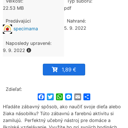
Veľkosť:
Typ súboru:
22.53 MB
pdf
Predávajúci
Nahrané:
5. 9. 2022
specimama
Naposledy upravené:
9. 9. 2022
1,89 €
Zdieľať:
Facebook
Twitter
WhatsApp
Messenger
Email
Share
Hľadáte zábavný spôsob, ako naučiť svoje dieťa alebo
žiaka násobilku? Túto zábavnú a farebnú aktivitu si
zamilujú. Perfektný učebný nástroj pre domáce a
školské vzdelávanie. Využite ho pri svojich hodinách