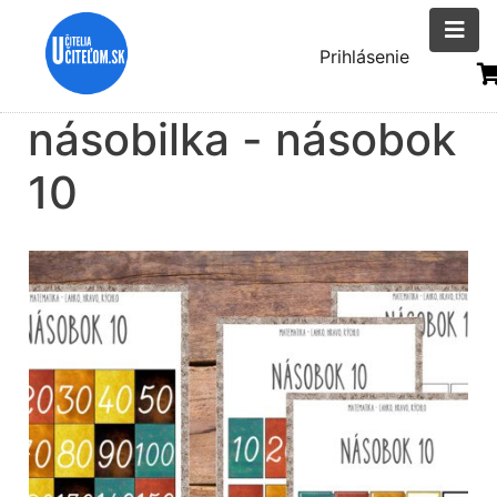
Skočiť
na
Menu
Prihlásenie
hlavný
uživatelsk
obsah
násobilka - násobok
účtu
10