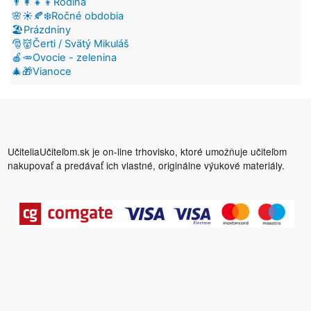
👨‍👩‍👧‍👦Rodina
🌸☀️🍂❄️Ročné obdobia
🏖️Prázdniny
🎅👹Čerti / Svätý Mikuláš
🍎🥕Ovocie - zelenina
🎄🎁Vianoce
UčiteliaUčiteľom.sk je on-line trhovisko, ktoré umožňuje učiteľom
nakupovať a predávať ich vlastné, originálne výukové materiály.