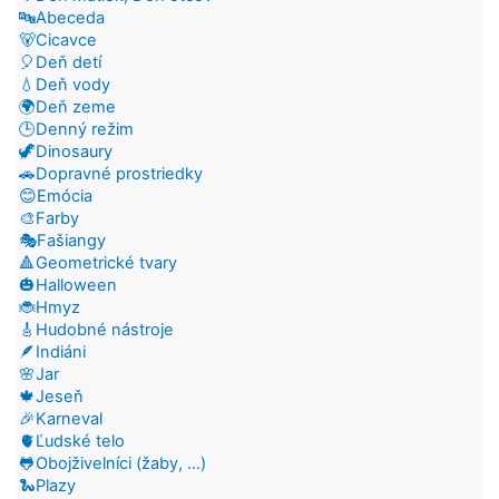
🔤Abeceda
🐻Cicavce
🎈Deň detí
💧Deň vody
🌍Deň zeme
🕒Denný režim
🦖Dinosaury
🚗Dopravné prostriedky
😊Emócia
🎨Farby
🎭Fašiangy
🔺Geometrické tvary
🎃Halloween
🐞Hmyz
🎸Hudobné nástroje
🪶Indiáni
🌸Jar
🍁Jeseň
🎉Karneval
🫀Ľudské telo
🐸Obojživelníci (žaby, ...)
🐍Plazy