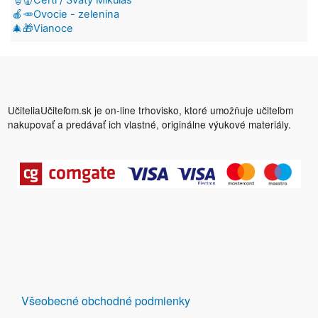
🍎🥕Ovocie - zelenina
🎄🎁Vianoce
UčiteliaUčiteľom.sk je on-line trhovisko, ktoré umožňuje učiteľom
nakupovať a predávať ich vlastné, originálne výukové materiály.
DALŠÍ
Všeobecné obchodné podmienky
ODKAZY