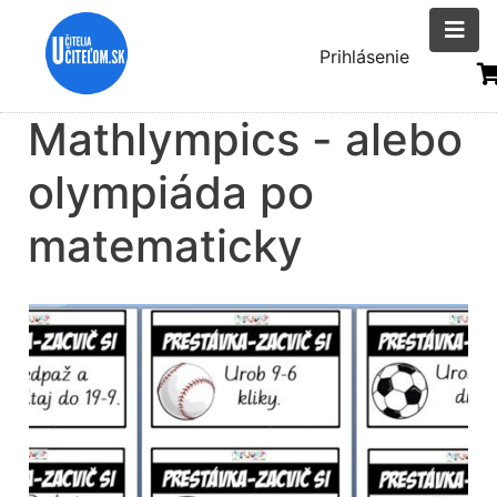
Skočiť
na
Menu
Prihlásenie
hlavný
uživatelsk
obsah
Mathlympics - alebo
účtu
olympiáda po
matematicky