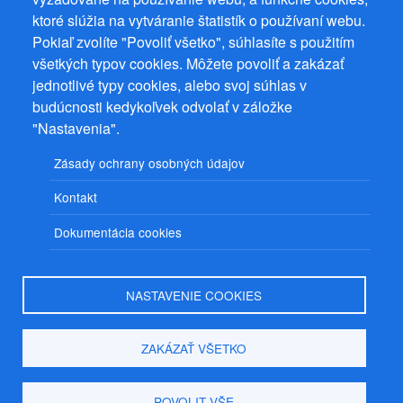
ktoré slúžia na vytváranie štatistík o používaní webu.
Prevádzkovateľ: Mgr. Bc. Žaneta Radimecká, MBA, Ostrov 256, 561
Pokiaľ zvolíte "Povoliť všetko", súhlasíte s použitím
22 Ostrov, IČ 08993033, DIČ CZ9161263958
všetkých typov cookies. Môžete povoliť a zakázať
© 2026
PuzzleWebs
s.r.o.
jednotlivé typy cookies, alebo svoj súhlas v
budúcnosti kedykoľvek odvolať v záložke
"Nastavenia".
Zásady ochrany osobných údajov
Kontakt
Dokumentácia cookies
NASTAVENIE COOKIES
ZAKÁZAŤ VŠETKO
POVOLIT VŠE