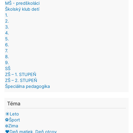
MŠ - predškoláci
Školský klub detí
1.
2.
3.
4.
5.
6.
7.
8.
9.
SŠ
ZŠ – 1. STUPEŇ
ZŠ – 2. STUPEŇ
Špeciálna pedagogika
Téma
☀️Leto
⚽Šport
❄️Zima
❤️Deň matiek, Deň otcov