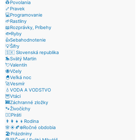
👷Povolania
🦴Pravek
💻Programovanie
🌱Rastliny
📖Rozprávky, Príbehy
🐟Ryby
👍Sebahodnotenie
💡Šifry
🇸🇰 Slovenská republika
🎠Svätý Martin
💘Valentín
🐝Včely
🐣Veľká noc
🚀Vesmír
💧VODA A VODSTVO
🦉Vtáci
🚒Záchranné zložky
🐾Živočíchy
🏴‍☠️Piráti
👨‍👩‍👧‍👦Rodina
🌸☀️🍂❄️Ročné obdobia
🏖️Prázdniny
🎅👹Čerti / Svätý Mikuláš