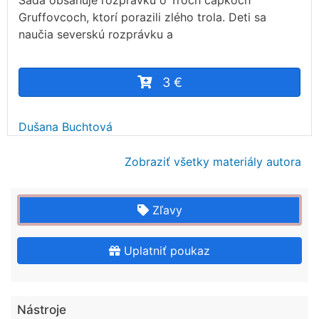
Sada obsahuje rozprávku o Troch capkoch
Gruffovcoch, ktorí porazili zlého trola. Deti sa
naučia severskú rozprávku a
3 €
Dušana Buchtová
Zobraziť všetky materiály autora
Zľavy
Uplatniť poukaz
Nástroje