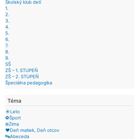
Školský klub detí
1.
2.
3.
4.
5.
6.
7.
8.
9.
SŠ
ZŠ – 1. STUPEŇ
ZŠ – 2. STUPEŇ
Špeciálna pedagogika
Téma
☀️Leto
⚽Šport
❄️Zima
❤️Deň matiek, Deň otcov
🔤Abeceda