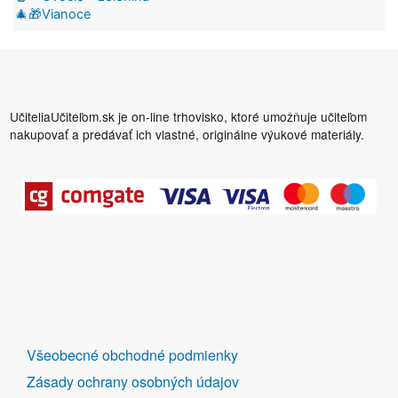
🎄🎁Vianoce
UčiteliaUčiteľom.sk je on-line trhovisko, ktoré umožňuje učiteľom
nakupovať a predávať ich vlastné, originálne výukové materiály.
DALŠÍ
Všeobecné obchodné podmienky
ODKAZY
Zásady ochrany osobných údajov