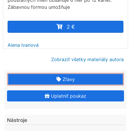
podstatných mien obsahuje 6 hier po 12 kariet.
Zábavnou formou umožňuje
2 €
Alena Ivanová
Zobraziť všetky materiály autora
Zľavy
Uplatniť poukaz
Nástroje