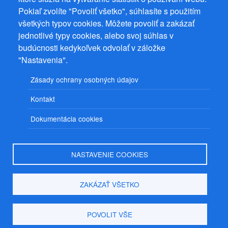
Prevádzkovateľ: Mgr. Bc. Žaneta Radimecká, MBA, Ostrov 256, 561
Pokiaľ zvolíte "Povoliť všetko", súhlasíte s použitím
22 Ostrov, IČ 08993033, DIČ CZ9161263958
všetkých typov cookies. Môžete povoliť a zakázať
© 2026
PuzzleWebs
s.r.o.
jednotlivé typy cookies, alebo svoj súhlas v
budúcnosti kedykoľvek odvolať v záložke
"Nastavenia".
Zásady ochrany osobných údajov
Kontakt
Dokumentácia cookies
NASTAVENIE COOKIES
ZAKÁZAŤ VŠETKO
POVOLIT VŠE