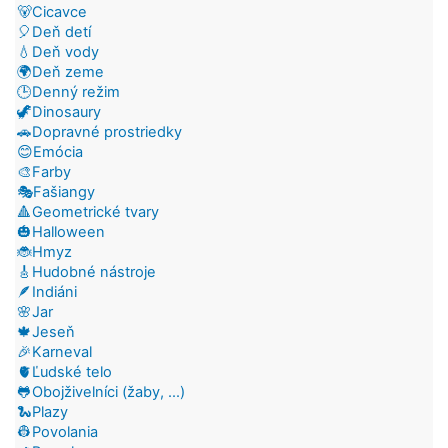
🐻Cicavce
🎈Deň detí
💧Deň vody
🌍Deň zeme
🕒Denný režim
🦖Dinosaury
🚗Dopravné prostriedky
😊Emócia
🎨Farby
🎭Fašiangy
🔺Geometrické tvary
🎃Halloween
🐞Hmyz
🎸Hudobné nástroje
🪶Indiáni
🌸Jar
🍁Jeseň
🎉Karneval
🫀Ľudské telo
🐸Obojživelníci (žaby, ...)
🐍Plazy
👷Povolania