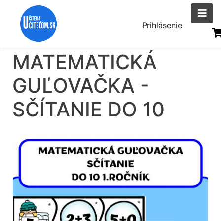
Skočiť
na
Menu
Prihlásenie
hlavný
uživatelsk
obsah
MATEMATICKÁ
účtu
GUĽOVAČKA -
SČÍTANIE DO 10