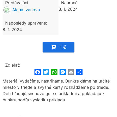
Predávajúci
Nahrané:
8. 1. 2024
Alena Ivanová
Naposledy upravené:
8. 1. 2024
1 €
Zdieľať:
Facebook
Twitter
WhatsApp
Messenger
Email
Share
Materiál vytlačíme, nastriháme. Bunkre dáme na určité
miesto v triede a zvyšné karty rozhádžeme po triede.
Deti hľadajú snehové gule s príkladmi a prikladajú k
bunkru podľa výsledku príkladu.