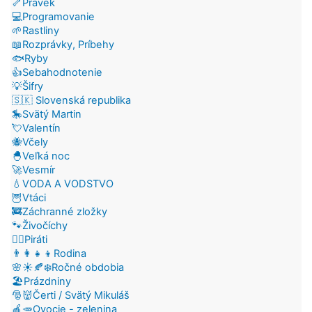
🦴Pravek
💻Programovanie
🌱Rastliny
📖Rozprávky, Príbehy
🐟Ryby
👍Sebahodnotenie
💡Šifry
🇸🇰 Slovenská republika
🎠Svätý Martin
💘Valentín
🐝Včely
🐣Veľká noc
🚀Vesmír
💧VODA A VODSTVO
🦉Vtáci
🚒Záchranné zložky
🐾Živočíchy
🏴‍☠️Piráti
👨‍👩‍👧‍👦Rodina
🌸☀️🍂❄️Ročné obdobia
🏖️Prázdniny
🎅👹Čerti / Svätý Mikuláš
🍎🥕Ovocie - zelenina