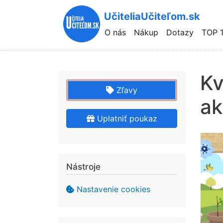
UčiteliaUčiteľom.sk
Hlavní
O nás
Nákup
Dotazy
TOP 
navigace
Kv
Zľavy
ak
Uplatniť poukaz
Nástroje
Nastavenie cookies