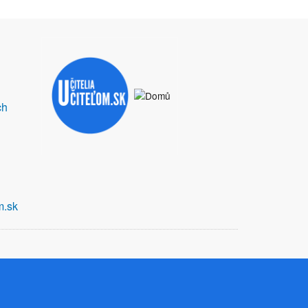
ch
m.sk