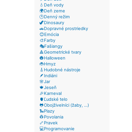
💧Deň vody
🌍Deň zeme
🕒Denný režim
🦖Dinosaury
🚗Dopravné prostriedky
😊Emócia
🎨Farby
🎭Fašiangy
🔺Geometrické tvary
🎃Halloween
🐞Hmyz
🎸Hudobné nástroje
🪶Indiáni
🌸Jar
🍁Jeseň
🎉Karneval
🫀Ľudské telo
🐸Obojživelníci (žaby, ...)
🐍Plazy
👷Povolania
🦴Pravek
💻Programovanie