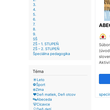
3.
4.
5.
6.
7.
8.
9.
SŠ
ZŠ – 1. STUPEŇ
Súbor
ZŠ – 2. STUPEŇ
(úvod
Špeciálna pedagogika
slove
Aktiv
Téma
☀️Leto
⚽Šport
❄️Zima
spec
❤️Deň matiek, Deň otcov
🔤Abeceda
🐻Cicavce
🎈Deň detí