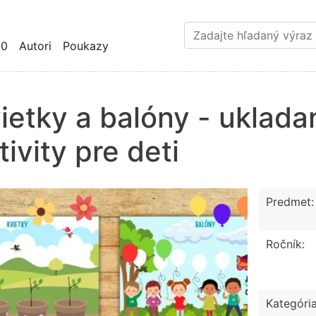
Skočiť
na
hlavný
10
Autori
Poukazy
obsah
ietky a balóny - uklada
tivity pre deti
Predmet:
Ročník:
Kategória