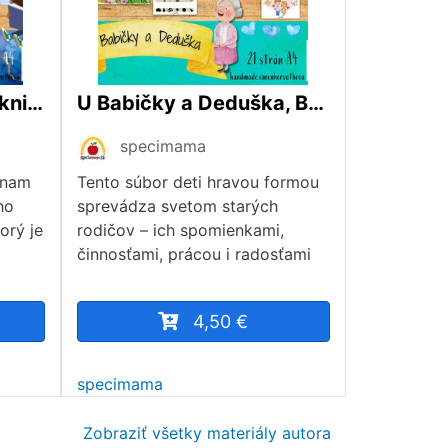
Kniha, Marec mesiac knihy, Všetko o knihe
U Babičky a Deduška, Babka a Dedko, Starí rodičia, Rodina
specimama
znam
Tento súbor deti hravou formou
ho
sprevádza svetom starých
orý je
rodičov – ich spomienkami,
činnosťami, prácou i radosťami
4,50 €
specimama
Zobraziť všetky materiály autora