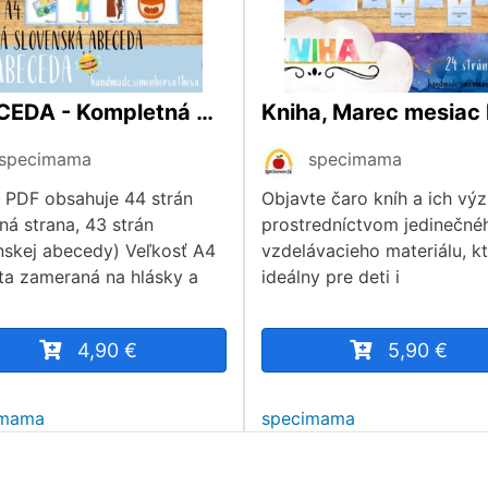
ABECEDA - Kompletná Slovenská Abeceda, plagáty A4
specimama
specimama
 PDF obsahuje 44 strán
Objavte čaro kníh a ich vý
ná strana, 43 strán
prostredníctvom jedinečné
nskej abecedy) Veľkosť A4
vzdelávacieho materiálu, kt
ita zameraná na hlásky a
ideálny pre deti i
4,90 €
5,90 €
imama
specimama