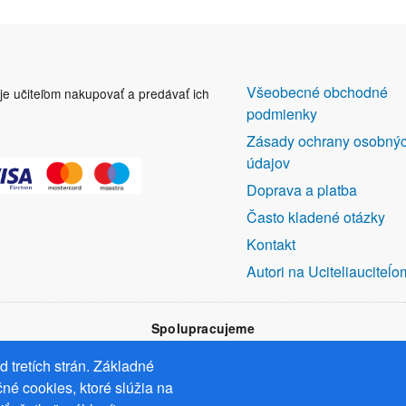
DALŠÍ
Všeobecné obchodné
uje učiteľom nakupovať a predávať ich
ODKAZY
podmienky
Zásady ochrany osobný
údajov
Doprava a platba
Často kladené otázky
Kontakt
Autori na Uciteliauciteĺo
Spolupracujeme
 tretích strán. Základné
né cookies, ktoré slúžia na