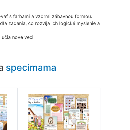
covať s farbami a vzormi zábavnou formou.
ľa zadania, čo rozvíja ich logické myslenie a
a učia nové veci.
ra
specimama