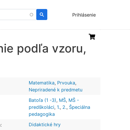
Menu
Prihlásenie
uživatelského
účtu
nie podľa vzoru,
Matematika
,
Prvouka
,
Nepriradené k predmetu
Batoľa (1 -3)
,
MŠ
,
MŠ -
predškoláci
,
1.
,
2.
,
Špeciálna
pedagogika
Didaktické hry
: