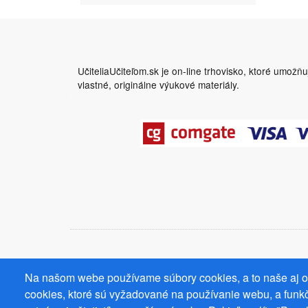
UčiteliaUčiteľom.sk je on-line trhovisko, ktoré umožň
vlastné, originálne výukové materiály.
Na našom webe používame súbory cookies, a to naše aj od
cookies, ktoré sú vyžadované na používanie webu, a funkč