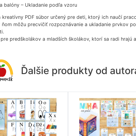
 a balóny – Ukladanie podľa vzoru
a kreatívny PDF súbor určený pre deti, ktorý ich naučí pra
 v ňom môžu precvičiť rozpoznávanie a ukladanie prvkov pod
ti.
pre predškolákov a mladších školákov, ktorí sa radi hrajú 
Ďalšie produkty od auto