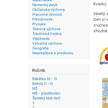
Matematika
Kvietky
Nemecký jazyk
Občianska výchova
Veselý 
Pracovné činnosti
Deti si
Prírodoveda
Prvouka
zručnos
Telesná výchova
Vhodné 
Triednická hodina
Vlastiveda
Výtvarná výchova
Geografia
Nepriradené k predmetu
Ročník
Bábätko (0 - 1)
Batoľa (1 -3)
MŠ
MŠ - predškoláci
Školský klub detí
1.
2.