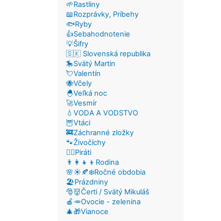
🌱Rastliny
📖Rozprávky, Príbehy
🐟Ryby
👍Sebahodnotenie
💡Šifry
🇸🇰 Slovenská republika
🎠Svätý Martin
💘Valentín
🐝Včely
🐣Veľká noc
🚀Vesmír
💧VODA A VODSTVO
🦉Vtáci
🚒Záchranné zložky
🐾Živočíchy
🏴‍☠️Piráti
👨‍👩‍👧‍👦Rodina
🌸☀️🍂❄️Ročné obdobia
🏖️Prázdniny
🎅👹Čerti / Svätý Mikuláš
🍎🥕Ovocie - zelenina
🎄🎁Vianoce