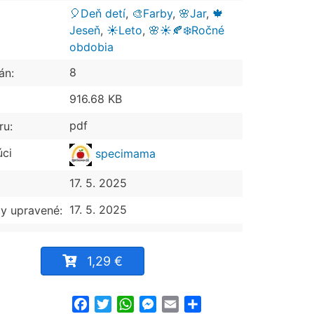
🎈Deň detí
,
🎨Farby
,
🌸Jar
,
🍁
Jeseň
,
☀️Leto
,
🌸☀️🍂❄️Ročné
obdobia
8
án:
916.68 KB
pdf
ru:
úci
specimama
17. 5. 2025
17. 5. 2025
y upravené:
1,29 €
Facebook
Twitter
WhatsApp
Messenger
Email
Share