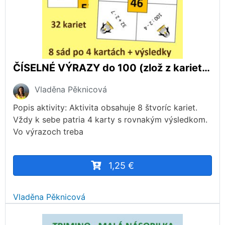
ČÍSELNÉ VÝRAZY do 100 (zlož z kariet výsledok)
Vladěna Pěknicová
Popis aktivity: Aktivita obsahuje 8 štvoríc kariet.
Vždy k sebe patria 4 karty s rovnakým výsledkom.
Vo výrazoch treba
1,25 €
Vladěna Pěknicová