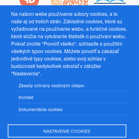
Na našom webe používame súbory cookies, a to
naše aj od tretích strán. Základné cookies, ktoré sú
Prevádzkovateľ: Mgr. Bc. Žaneta Radimecká, MBA, Ostrov 256, 561
vyžadované na používanie webu, a funkčné cookies,
22 Ostrov, IČ 08993033, DIČ CZ9161263958
ktoré slúžia na vytváranie štatistík o používaní webu.
© 2026
PuzzleWebs
s.r.o.
Pokiaľ zvolíte "Povoliť všetko", súhlasíte s použitím
všetkých typov cookies. Môžete povoliť a zakázať
jednotlivé typy cookies, alebo svoj súhlas v
budúcnosti kedykoľvek odvolať v záložke
"Nastavenia".
Zásady ochrany osobných údajov
Kontakt
Dokumentácia cookies
NASTAVENIE COOKIES