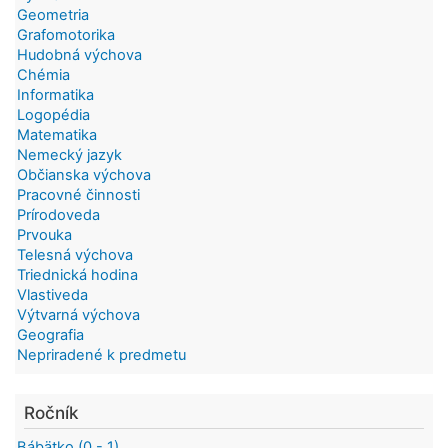
Geometria
Grafomotorika
Hudobná výchova
Chémia
Informatika
Logopédia
Matematika
Nemecký jazyk
Občianska výchova
Pracovné činnosti
Prírodoveda
Prvouka
Telesná výchova
Triednická hodina
Vlastiveda
Výtvarná výchova
Geografia
Nepriradené k predmetu
Ročník
Bábätko (0 - 1)