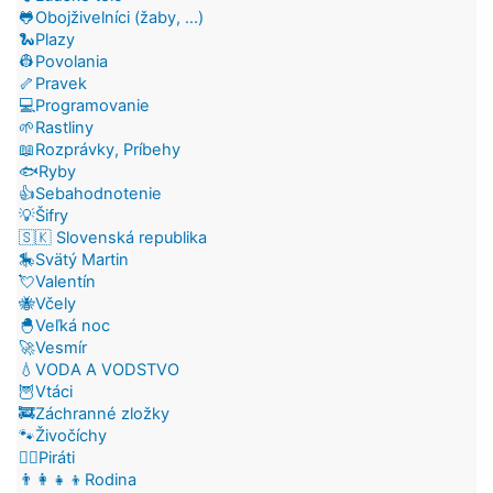
🐸Obojživelníci (žaby, ...)
🐍Plazy
👷Povolania
🦴Pravek
💻Programovanie
🌱Rastliny
📖Rozprávky, Príbehy
🐟Ryby
👍Sebahodnotenie
💡Šifry
🇸🇰 Slovenská republika
🎠Svätý Martin
💘Valentín
🐝Včely
🐣Veľká noc
🚀Vesmír
💧VODA A VODSTVO
🦉Vtáci
🚒Záchranné zložky
🐾Živočíchy
🏴‍☠️Piráti
👨‍👩‍👧‍👦Rodina