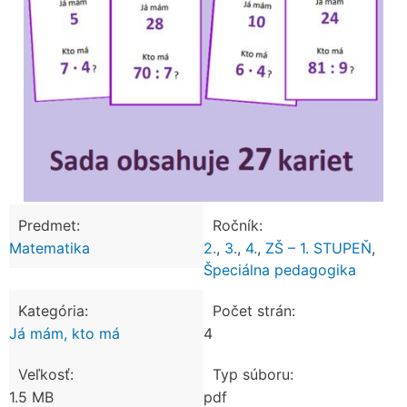
Predmet:
Ročník:
Matematika
2.
,
3.
,
4.
,
ZŠ – 1. STUPEŇ
,
Špeciálna pedagogika
Kategória:
Počet strán:
Já mám, kto má
4
Veľkosť:
Typ súboru:
1.5 MB
pdf