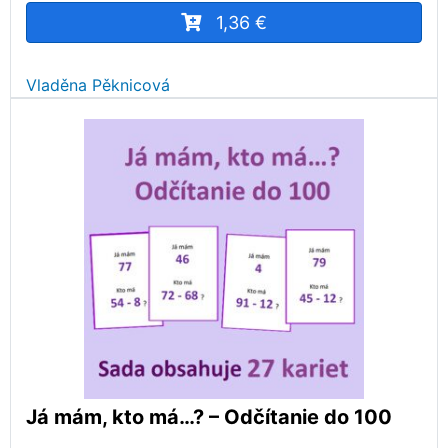
1,36 €
Vladěna Pěknicová
Já mám, kto má…? – Odčítanie do 100