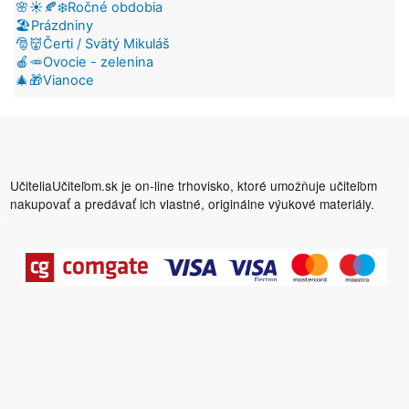
🌸☀️🍂❄️Ročné obdobia
🏖️Prázdniny
🎅👹Čerti / Svätý Mikuláš
🍎🥕Ovocie - zelenina
🎄🎁Vianoce
UčiteliaUčiteľom.sk je on-line trhovisko, ktoré umožňuje učiteľom
nakupovať a predávať ich vlastné, originálne výukové materiály.