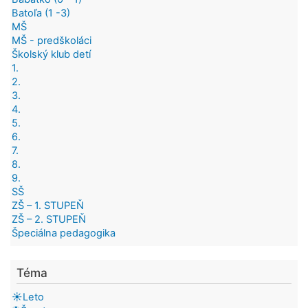
Batoľa (1 -3)
MŠ
MŠ - predškoláci
Školský klub detí
1.
2.
3.
4.
5.
6.
7.
8.
9.
SŠ
ZŠ – 1. STUPEŇ
ZŠ – 2. STUPEŇ
Špeciálna pedagogika
Téma
☀️Leto