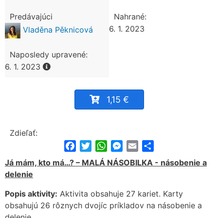
Predávajúci
Nahrané:
6. 1. 2023
Vladěna Pěknicová
Naposledy upravené:
6. 1. 2023
1,15 €
Zdieľať:
Facebook
Twitter
WhatsApp
Messenger
Email
Share
Já mám, kto má…? – MALÁ NÁSOBILKA - násobenie a
delenie
Popis aktivity:
Aktivita obsahuje 27 kariet. Karty
obsahujú 26 rôznych dvojíc príkladov na násobenie a
delenie.