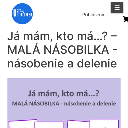
Skočiť
na
Menu
Prihlásenie
hlavný
uživatelsk
obsah
Já mám, kto má…? –
účtu
MALÁ NÁSOBILKA -
násobenie a delenie