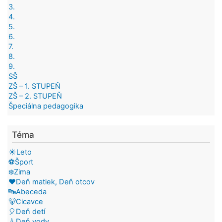
3.
4.
5.
6.
7.
8.
9.
SŠ
ZŠ – 1. STUPEŇ
ZŠ – 2. STUPEŇ
Špeciálna pedagogika
Téma
☀️Leto
⚽Šport
❄️Zima
❤️Deň matiek, Deň otcov
🔤Abeceda
🐻Cicavce
🎈Deň detí
💧Deň vody