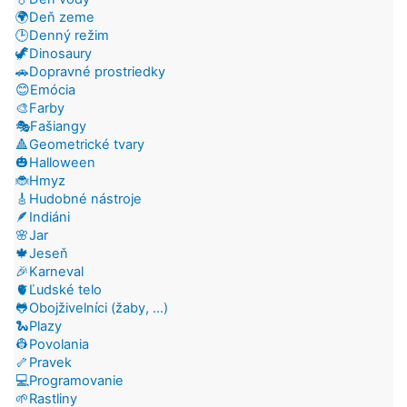
🌍Deň zeme
🕒Denný režim
🦖Dinosaury
🚗Dopravné prostriedky
😊Emócia
🎨Farby
🎭Fašiangy
🔺Geometrické tvary
🎃Halloween
🐞Hmyz
🎸Hudobné nástroje
🪶Indiáni
🌸Jar
🍁Jeseň
🎉Karneval
🫀Ľudské telo
🐸Obojživelníci (žaby, ...)
🐍Plazy
👷Povolania
🦴Pravek
💻Programovanie
🌱Rastliny