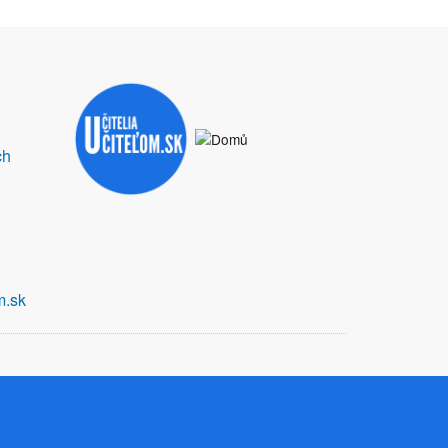
ch
m.sk