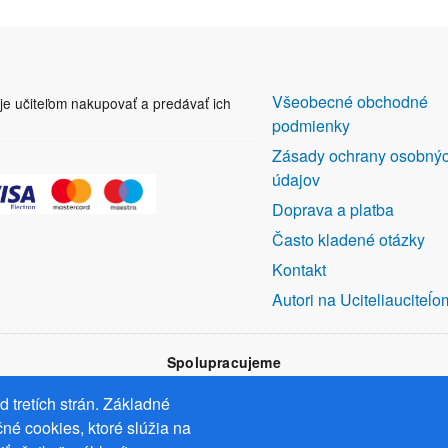
DALŠÍ
Všeobecné obchodné
uje učiteľom nakupovať a predávať ich
ODKAZY
podmienky
Zásady ochrany osobný
údajov
Doprava a platba
Často kladené otázky
Kontakt
Autori na Uciteliauciteĺo
Spolupracujeme
 tretích strán. Základné
né cookies, ktoré slúžia na