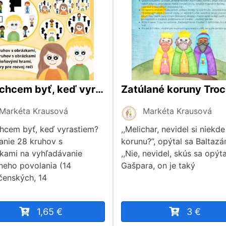
Čím chcem byť, keď vyrastiem? Povolanie
Markéta Krausová
Markéta Krausová
hcem byť, keď vyrastiem?
,,Melichar, nevidel si niekd
anie 28 kruhov s
korunu?”, opýtal sa Baltazár
kami na vyhľadávanie
,,Nie, nevidel, skús sa opýt
neho povolania (14
Gašpara, on je taký
čenských, 14
1,65 €
3 €