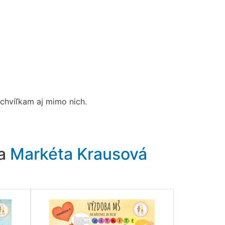
ochvíľkam aj mimo nich.
ra
Markéta Krausová