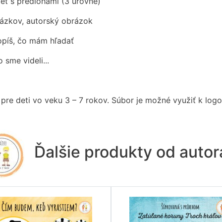
iet s predlohami (3 úrovne)
rázkov, autorský obrázok
Popíš, čo mám hľadať
o sme videli...
pre deti vo veku 3 – 7 rokov. Súbor je možné využiť k log
Ďalšie produkty od auto