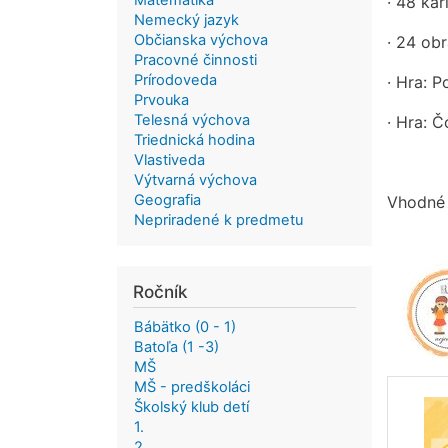
Matematika
· 48 kar
Nemecký jazyk
Občianska výchova
· 24 ob
Pracovné činnosti
Prírodoveda
· Hra: 
Prvouka
Telesná výchova
· Hra: Č
Triednická hodina
Vlastiveda
Výtvarná výchova
Geografia
Vhodné 
Nepriradené k predmetu
Ročník
Bábätko (0 - 1)
Batoľa (1 -3)
MŠ
MŠ - predškoláci
Školský klub detí
1.
2.