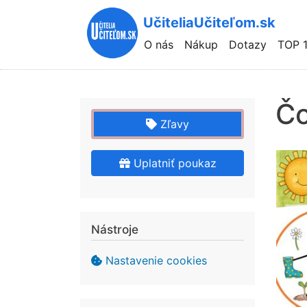
UčiteliaUčiteľom.sk
Hlavní
O nás
Nákup
Dotazy
TOP 
navigace
Čo
Zľavy
Uplatniť poukaz
Nástroje
Nastavenie cookies