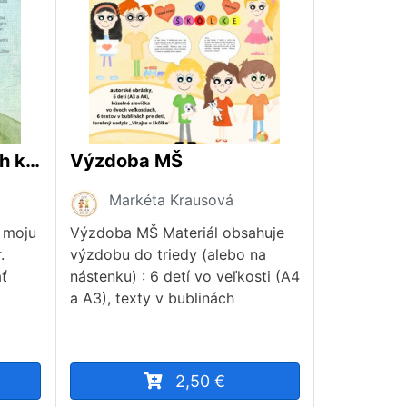
Zatúlané koruny Troch kráľov - Šípkovaná s príbehom
Výzdoba MŠ
Markéta Krausová
e moju
Výzdoba MŠ Materiál obsahuje
.
výzdobu do triedy (alebo na
ať
nástenku) : 6 detí vo veľkosti (A4
a A3), texty v bublinách
2,50 €