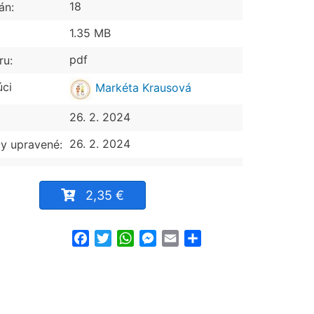
18
án:
1.35 MB
pdf
ru:
úci
Markéta Krausová
26. 2. 2024
26. 2. 2024
y upravené:
2,35 €
Facebook
Twitter
WhatsApp
Messenger
Email
Share