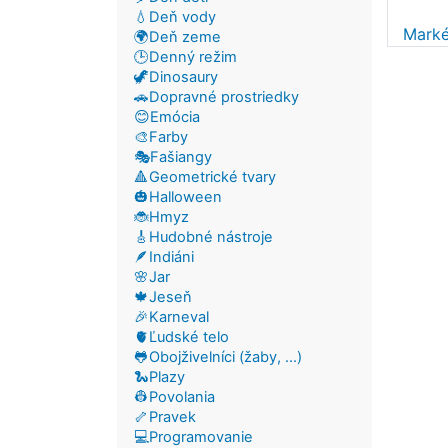
💧Deň vody
Marké
🌍Deň zeme
🕒Denný režim
🦖Dinosaury
🚗Dopravné prostriedky
😊Emócia
🎨Farby
🎭Fašiangy
🔺Geometrické tvary
🎃Halloween
🐞Hmyz
🎸Hudobné nástroje
🪶Indiáni
🌸Jar
🍁Jeseň
🎉Karneval
🫀Ľudské telo
🐸Obojživelníci (žaby, ...)
🐍Plazy
👷Povolania
🦴Pravek
💻Programovanie