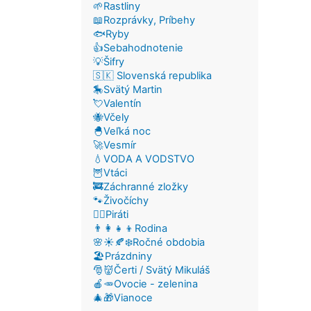
🌱Rastliny
📖Rozprávky, Príbehy
🐟Ryby
👍Sebahodnotenie
💡Šifry
🇸🇰 Slovenská republika
🎠Svätý Martin
💘Valentín
🐝Včely
🐣Veľká noc
🚀Vesmír
💧VODA A VODSTVO
🦉Vtáci
🚒Záchranné zložky
🐾Živočíchy
🏴‍☠️Piráti
👨‍👩‍👧‍👦Rodina
🌸☀️🍂❄️Ročné obdobia
🏖️Prázdniny
🎅👹Čerti / Svätý Mikuláš
🍎🥕Ovocie - zelenina
🎄🎁Vianoce