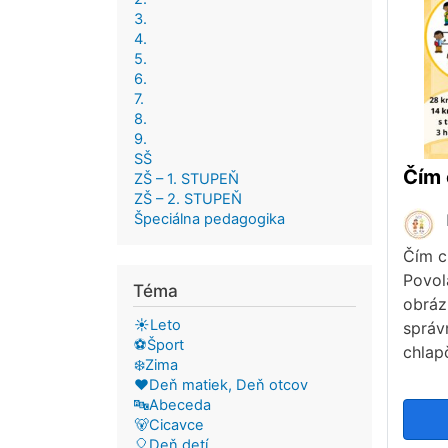
3.
4.
5.
6.
7.
8.
9.
SŠ
ZŠ – 1. STUPEŇ
ZŠ – 2. STUPEŇ
Špeciálna pedagogika
Čím c
Povol
Téma
obráz
☀️Leto
správ
⚽Šport
chlap
❄️Zima
❤️Deň matiek, Deň otcov
🔤Abeceda
🐻Cicavce
🎈Deň detí