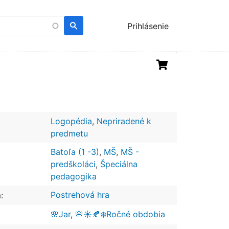
Menu
Prihlásenie
uživatelského
účtu
Logopédia
,
Nepriradené k
predmetu
Batoľa (1 -3)
,
MŠ
,
MŠ -
predškoláci
,
Špeciálna
pedagogika
Postrehová hra
:
🌸Jar
,
🌸☀️🍂❄️Ročné obdobia