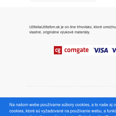
UčiteliaUčiteľom.sk je on-line trhovisko, ktoré umožň
vlastné, originálne výukové materiály.
Na našom webe používame súbory cookies, a to naše aj od
cookies, ktoré sú vyžadované na používanie webu, a funkč