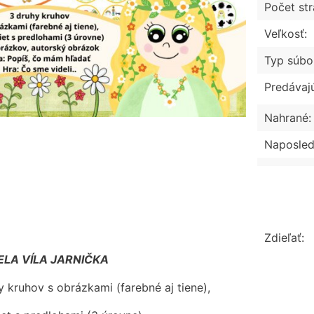
Počet str
Veľkosť:
Typ súbo
Predávaj
Nahrané:
Naposled
Zdieľať:
ELA VÍLA JARNIČKA
y kruhov s obrázkami (farebné aj tiene),