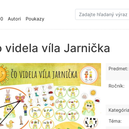
Skočiť
na
hlavný
10
Autori
Poukazy
obsah
 videla víla Jarnička
Predmet:
Ročník:
Kategória
Téma: