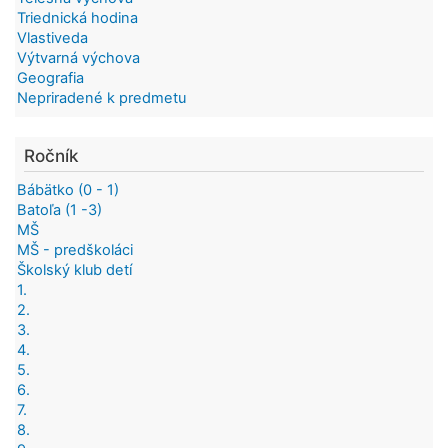
Triednická hodina
Vlastiveda
Výtvarná výchova
Geografia
Nepriradené k predmetu
Ročník
Bábätko (0 - 1)
Batoľa (1 -3)
MŠ
MŠ - predškoláci
Školský klub detí
1.
2.
3.
4.
5.
6.
7.
8.