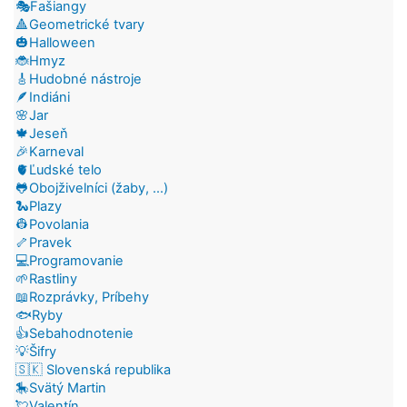
🎭Fašiangy
🔺Geometrické tvary
🎃Halloween
🐞Hmyz
🎸Hudobné nástroje
🪶Indiáni
🌸Jar
🍁Jeseň
🎉Karneval
🫀Ľudské telo
🐸Obojživelníci (žaby, ...)
🐍Plazy
👷Povolania
🦴Pravek
💻Programovanie
🌱Rastliny
📖Rozprávky, Príbehy
🐟Ryby
👍Sebahodnotenie
💡Šifry
🇸🇰 Slovenská republika
🎠Svätý Martin
💘Valentín