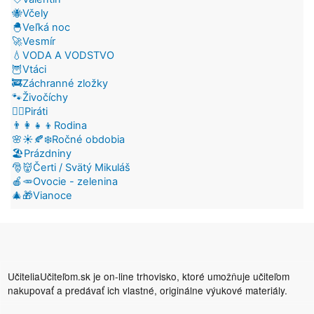
🐝Včely
🐣Veľká noc
🚀Vesmír
💧VODA A VODSTVO
🦉Vtáci
🚒Záchranné zložky
🐾Živočíchy
🏴‍☠️Piráti
👨‍👩‍👧‍👦Rodina
🌸☀️🍂❄️Ročné obdobia
🏖️Prázdniny
🎅👹Čerti / Svätý Mikuláš
🍎🥕Ovocie - zelenina
🎄🎁Vianoce
UčiteliaUčiteľom.sk je on-line trhovisko, ktoré umožňuje učiteľom
nakupovať a predávať ich vlastné, originálne výukové materiály.