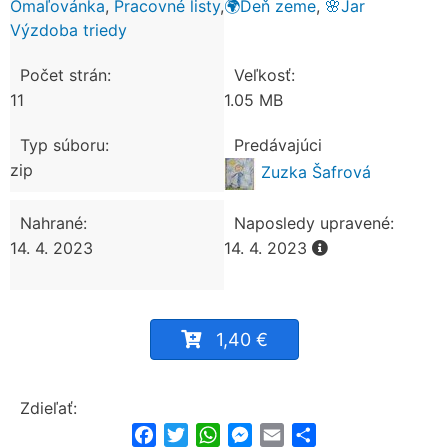
Omaľovánka
,
Pracovné listy
,
🌍Deň zeme
,
🌸Jar
Výzdoba triedy
Počet strán:
Veľkosť:
11
1.05 MB
Typ súboru:
Predávajúci
zip
Zuzka Šafrová
Nahrané:
Naposledy upravené:
14. 4. 2023
14. 4. 2023
1,40 €
Zdieľať:
Facebook
Twitter
WhatsApp
Messenger
Email
Share