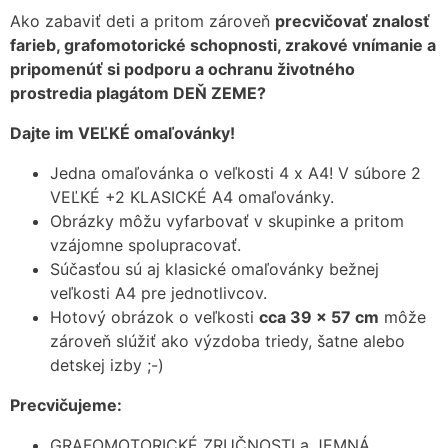
Ako zabaviť deti a pritom zároveň
precvičovať znalosť
farieb, grafomotorické schopnosti, zrakové vnímanie a
pripomenúť si podporu a ochranu životného
prostredia plagátom DEŇ ZEME?
Dajte im VEĽKÉ omaľovánky!
Jedna omaľovánka o veľkosti 4 x A4!
V súbore 2
VEĽKÉ +2 KLASICKÉ A4 omaľovánky.
Obrázky môžu vyfarbovať v skupinke a pritom
vzájomne spolupracovať.
Súčasťou sú aj klasické omaľovánky bežnej
veľkosti A4 pre jednotlivcov.
Hotový obrázok o veľkosti
cca 39 x 57 cm
môže
zároveň slúžiť ako výzdoba triedy, šatne alebo
detskej izby ;-)
Precvičujeme:
GRAFOMOTORICKÉ ZRUČNOSTI a JEMNÁ