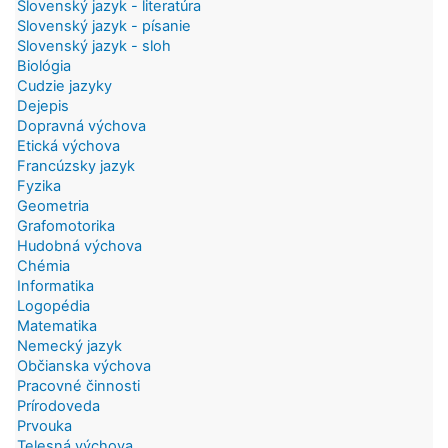
Slovenský jazyk - literatúra
Slovenský jazyk - písanie
Slovenský jazyk - sloh
Biológia
Cudzie jazyky
Dejepis
Dopravná výchova
Etická výchova
Francúzsky jazyk
Fyzika
Geometria
Grafomotorika
Hudobná výchova
Chémia
Informatika
Logopédia
Matematika
Nemecký jazyk
Občianska výchova
Pracovné činnosti
Prírodoveda
Prvouka
Telesná výchova