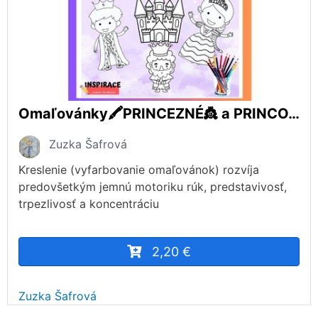
Omaľovánky🖍️PRINCEZNÉ👸 a PRINCOVIA🤴
Zuzka Šafrová
Kreslenie (vyfarbovanie omaľovánok) rozvíja
predovšetkým jemnú motoriku rúk, predstavivosť,
trpezlivosť a koncentráciu
2,20 €
Zuzka Šafrová