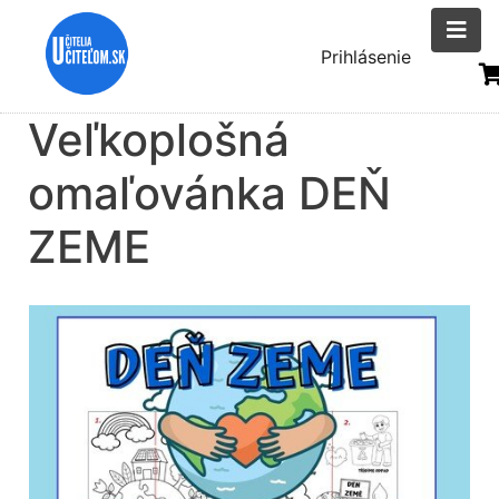
Skočiť
na
Menu
Prihlásenie
hlavný
uživatelsk
obsah
Veľkoplošná
účtu
omaľovánka DEŇ
ZEME