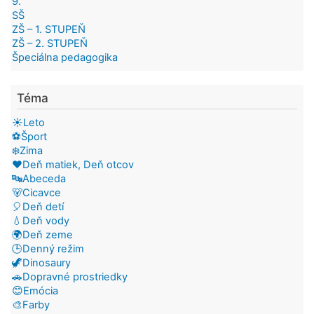
9.
SŠ
ZŠ – 1. STUPEŇ
ZŠ – 2. STUPEŇ
Špeciálna pedagogika
Téma
☀️Leto
⚽Šport
❄️Zima
❤️Deň matiek, Deň otcov
🔤Abeceda
🐻Cicavce
🎈Deň detí
💧Deň vody
🌍Deň zeme
🕒Denný režim
🦖Dinosaury
🚗Dopravné prostriedky
😊Emócia
🎨Farby