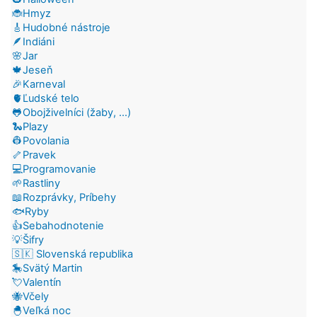
🐞Hmyz
🎸Hudobné nástroje
🪶Indiáni
🌸Jar
🍁Jeseň
🎉Karneval
🫀Ľudské telo
🐸Obojživelníci (žaby, ...)
🐍Plazy
👷Povolania
🦴Pravek
💻Programovanie
🌱Rastliny
📖Rozprávky, Príbehy
🐟Ryby
👍Sebahodnotenie
💡Šifry
🇸🇰 Slovenská republika
🎠Svätý Martin
💘Valentín
🐝Včely
🐣Veľká noc