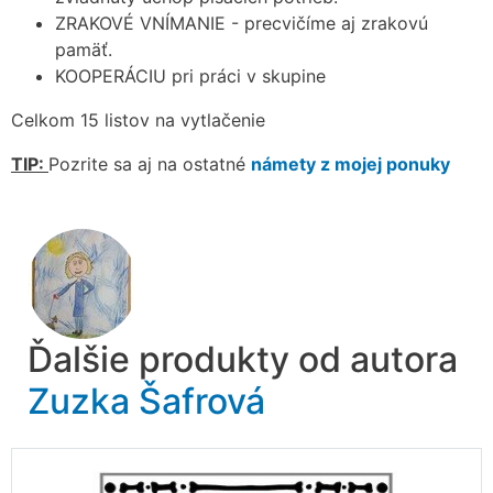
ZRAKOVÉ VNÍMANIE - precvičíme aj zrakovú
pamäť.
KOOPERÁCIU pri práci v skupine
Celkom 15 listov na vytlačenie
TIP:
Pozrite sa aj na ostatné
námety z mojej ponuky
Ďalšie produkty od autora
Zuzka Šafrová