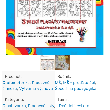
Predmet:
Ročník:
Grafomotorika
,
Pracovné
MŠ
,
MŠ - predškoláci
,
činnosti
,
Výtvarná výchova
Špeciálna pedagogika
Kategória:
Téma:
Omaľovánka
,
Pracovné listy
,
🎈Deň detí
,
☀️Leto