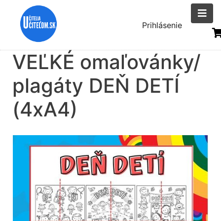
Skočiť
na
Menu
Prihlásenie
hlavný
uživatelsk
obsah
VEĽKÉ omaľovánky/
účtu
plagáty DEŇ DETÍ
(4xA4)