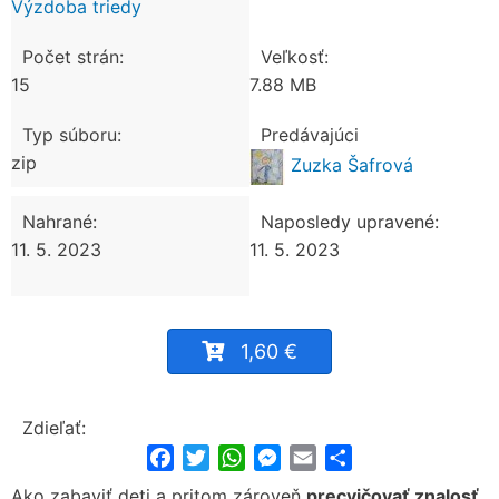
Výzdoba triedy
Počet strán:
Veľkosť:
15
7.88 MB
Typ súboru:
Predávajúci
zip
Zuzka Šafrová
Nahrané:
Naposledy upravené:
11. 5. 2023
11. 5. 2023
1,60 €
Zdieľať:
Facebook
Twitter
WhatsApp
Messenger
Email
Share
Ako zabaviť deti a pritom zároveň
precvičovať znalosť