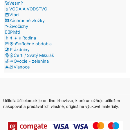
🚀Vesmír
💧VODA A VODSTVO
🦉Vtáci
🚒Záchranné zložky
🐾Živočíchy
🏴‍☠️Piráti
👨‍👩‍👧‍👦Rodina
🌸☀️🍂❄️Ročné obdobia
🏖️Prázdniny
🎅👹Čerti / Svätý Mikuláš
🍎🥕Ovocie - zelenina
🎄🎁Vianoce
UčiteliaUčiteľom.sk je on-line trhovisko, ktoré umožňuje učiteľom
nakupovať a predávať ich vlastné, originálne výukové materiály.