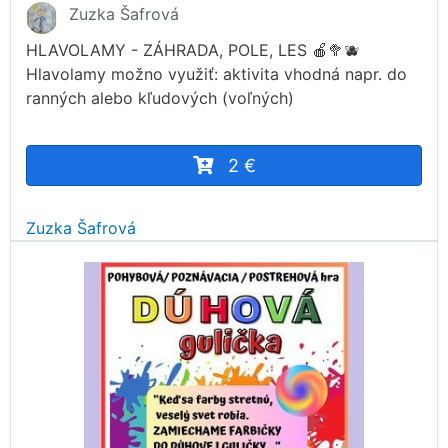
Zuzka Šafrová
HLAVOLAMY - ZÁHRADA, POLE, LES 🍎🥦🫐
Hlavolamy možno využiť: aktivita vhodná napr. do
ranných alebo kľudových (voľných)
2 €
Zuzka Šafrová