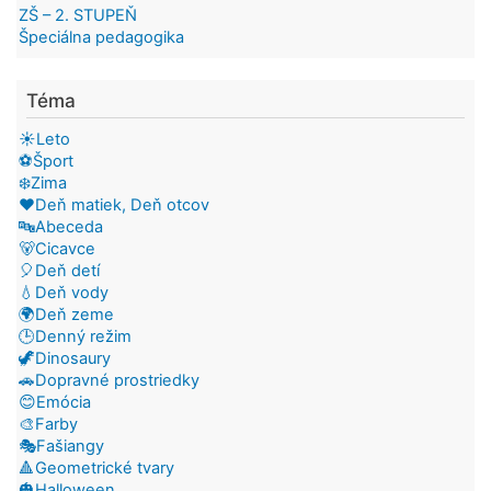
ZŠ – 2. STUPEŇ
Špeciálna pedagogika
Téma
☀️Leto
⚽Šport
❄️Zima
❤️Deň matiek, Deň otcov
🔤Abeceda
🐻Cicavce
🎈Deň detí
💧Deň vody
🌍Deň zeme
🕒Denný režim
🦖Dinosaury
🚗Dopravné prostriedky
😊Emócia
🎨Farby
🎭Fašiangy
🔺Geometrické tvary
🎃Halloween