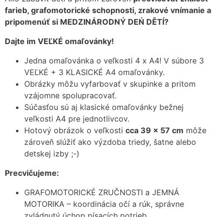
farieb, grafomotorické schopnosti, zrakové vnímanie a
pripomenúť si MEDZINÁRODNÝ DEŃ DĚTÍ?
Dajte im VEĽKÉ omaľovánky!
Jedna omaľovánka o veľkosti 4 x A4!
V súbore 3
VEĽKÉ + 3 KLASICKÉ A4 omaľovánky.
Obrázky môžu vyfarbovať v skupinke a pritom
vzájomne spolupracovať.
Súčasťou sú aj klasické omaľovánky bežnej
veľkosti A4 pre jednotlivcov.
Hotový obrázok o veľkosti
cca 39 x 57 cm
môže
zároveň slúžiť ako výzdoba triedy, šatne alebo
detskej izby ;-)
Precvičujeme:
GRAFOMOTORICKÉ ZRUČNOSTI a JEMNÁ
MOTORIKA – koordinácia očí a rúk, správne
zvládnutý úchop písacích potrieb.