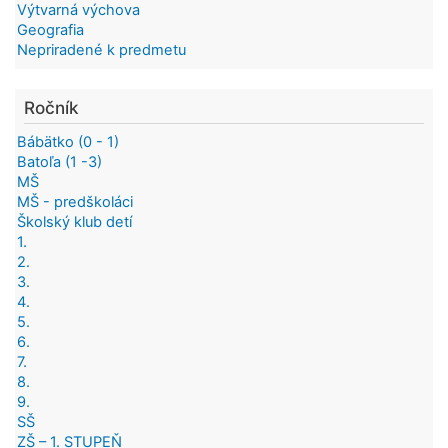
Výtvarná výchova
Geografia
Nepriradené k predmetu
Ročník
Bábätko (0 - 1)
Batoľa (1 -3)
MŠ
MŠ - predškoláci
Školský klub detí
1.
2.
3.
4.
5.
6.
7.
8.
9.
SŠ
ZŠ – 1. STUPEŇ