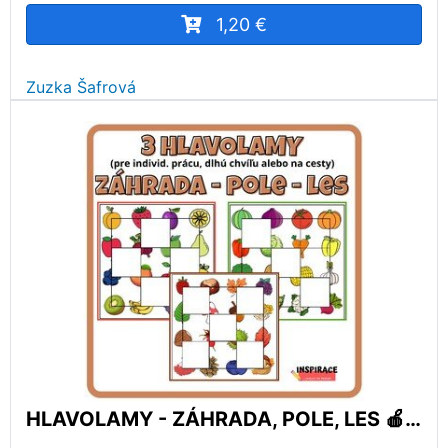
1,20 €
Zuzka Šafrová
HLAVOLAMY - ZÁHRADA, POLE, LES 🍎🥦🫐