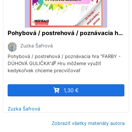
Pohybová / postrehová / poznávacia hra "FARBY - DÚHOVÁ GULIČKA"🌈
Zuzka Šafrová
Pohybová / postrehová / poznávacia hra "FARBY -
DÚHOVÁ GULIČKA"🌈 Hru môžeme využiť
kedykoľvek chceme precvičovať
1,30 €
Zuzka Šafrová
Zobraziť všetky materiály autora