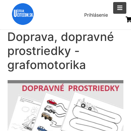
Skočiť
na
Menu
Prihlásenie
hlavný
uživatelsk
obsah
Doprava, dopravné
účtu
prostriedky -
grafomotorika