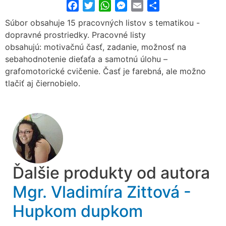
Facebook
Twitter
WhatsApp
Messenger
Email
Share
Súbor obsahuje 15 pracovných listov s tematikou -
dopravné prostriedky.
Pracovné listy
obsahujú:
motivačnú časť,
zadanie,
možnosť na
sebahodnotenie dieťaťa a
samotnú úlohu –
grafomotorické cvičenie. Časť je farebná, ale možno
tlačiť aj čiernobielo.
Ďalšie produkty od autora
Mgr. Vladimíra Zittová -
Hupkom dupkom