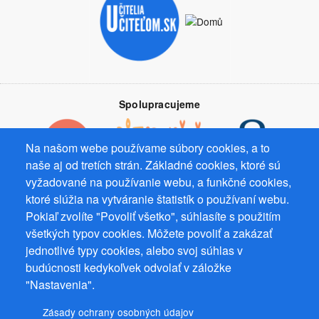
Spolupracujeme
Na našom webe používame súbory cookies, a to
naše aj od tretích strán. Základné cookies, ktoré sú
vyžadované na používanie webu, a funkčné cookies,
Prevádzkovateľ: Mgr. Bc. Žaneta Radimecká, MBA, Ostrov 256, 561
ktoré slúžia na vytváranie štatistík o používaní webu.
22 Ostrov, IČ 08993033, DIČ CZ9161263958
Pokiaľ zvolíte "Povoliť všetko", súhlasíte s použitím
všetkých typov cookies. Môžete povoliť a zakázať
© 2026
PuzzleWebs
s.r.o.
jednotlivé typy cookies, alebo svoj súhlas v
budúcnosti kedykoľvek odvolať v záložke
"Nastavenia".
Zásady ochrany osobných údajov