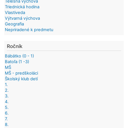
Telesná výchova
Triednická hodina
Vlastiveda
Výtvarná výchova
Geografia
Nepriradené k predmetu
Ročník
Bábätko (0 - 1)
Batoľa (1 -3)
MŠ
MŠ - predškoláci
Školský klub detí
1.
2.
3.
4.
5.
6.
7.
8.