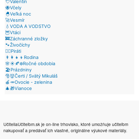
💘Valentín
🐝Včely
🐣Veľká noc
🚀Vesmír
💧VODA A VODSTVO
🦉Vtáci
🚒Záchranné zložky
🐾Živočíchy
🏴‍☠️Piráti
👨‍👩‍👧‍👦Rodina
🌸☀️🍂❄️Ročné obdobia
🏖️Prázdniny
🎅👹Čerti / Svätý Mikuláš
🍎🥕Ovocie - zelenina
🎄🎁Vianoce
UčiteliaUčiteľom.sk je on-line trhovisko, ktoré umožňuje učiteľom
nakupovať a predávať ich vlastné, originálne výukové materiály.