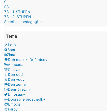
9.
SŠ
ZŠ – 1. STUPEŇ
ZŠ – 2. STUPEŇ
Špeciálna pedagogika
Téma
☀️Leto
⚽Šport
❄️Zima
❤️Deň matiek, Deň otcov
🔤Abeceda
🐻Cicavce
🎈Deň detí
💧Deň vody
🌍Deň zeme
🕒Denný režim
🦖Dinosaury
🚗Dopravné prostriedky
😊Emócia
🎨Farby