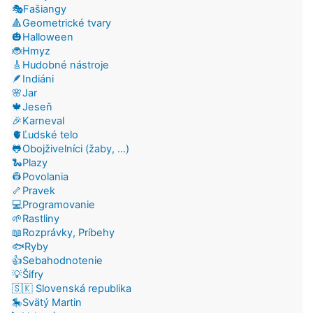
🎭Fašiangy
🔺Geometrické tvary
🎃Halloween
🐞Hmyz
🎸Hudobné nástroje
🪶Indiáni
🌸Jar
🍁Jeseň
🎉Karneval
🫀Ľudské telo
🐸Obojživelníci (žaby, ...)
🐍Plazy
👷Povolania
🦴Pravek
💻Programovanie
🌱Rastliny
📖Rozprávky, Príbehy
🐟Ryby
👍Sebahodnotenie
💡Šifry
🇸🇰 Slovenská republika
🎠Svätý Martin