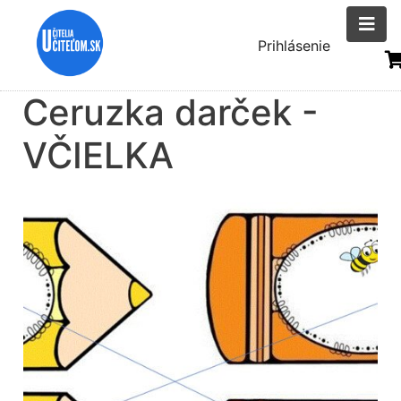
Skočiť
na
Menu
Prihlásenie
hlavný
uživatelsk
obsah
Ceruzka darček -
účtu
VČIELKA