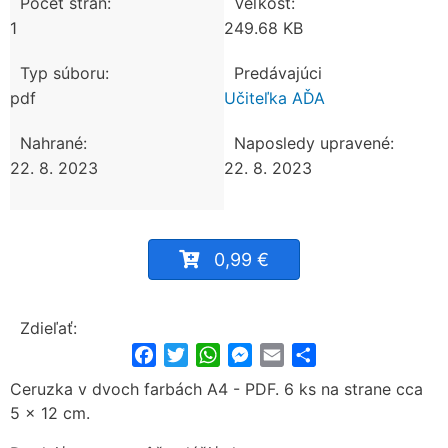
Počet strán:
Veľkosť:
1
249.68 KB
Typ súboru:
Predávajúci
pdf
Učiteľka AĎA
Nahrané:
Naposledy upravené:
22. 8. 2023
22. 8. 2023
0,99 €
Zdieľať:
Facebook
Twitter
WhatsApp
Messenger
Email
Share
Ceruzka v dvoch farbách A4 - PDF.
6 ks na strane cca
5 x 12 cm.