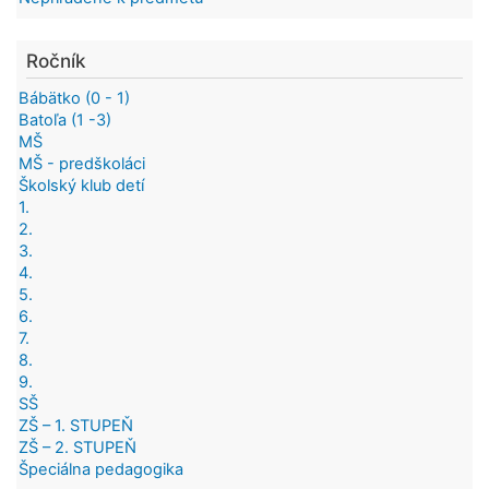
Ročník
Bábätko (0 - 1)
Batoľa (1 -3)
MŠ
MŠ - predškoláci
Školský klub detí
1.
2.
3.
4.
5.
6.
7.
8.
9.
SŠ
ZŠ – 1. STUPEŇ
ZŠ – 2. STUPEŇ
Špeciálna pedagogika