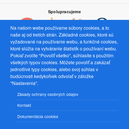
Spolupracujeme
Na našom webe používame súbory cookies, a to
naše aj od tretích strán. Základné cookies, ktoré sú
vyžadované na používanie webu, a funkčné cookies,
Prevádzkovateľ: Mgr. Bc. Žaneta Radimecká, MBA, Ostrov 256, 561
ktoré slúžia na vytváranie štatistík o používaní webu.
22 Ostrov, IČ 08993033, DIČ CZ9161263958
Pokiaľ zvolíte "Povoliť všetko", súhlasíte s použitím
všetkých typov cookies. Môžete povoliť a zakázať
© 2026
PuzzleWebs
s.r.o.
jednotlivé typy cookies, alebo svoj súhlas v
budúcnosti kedykoľvek odvolať v záložke
"Nastavenia".
Zásady ochrany osobných údajov
Kontakt
Dokumentácia cookies