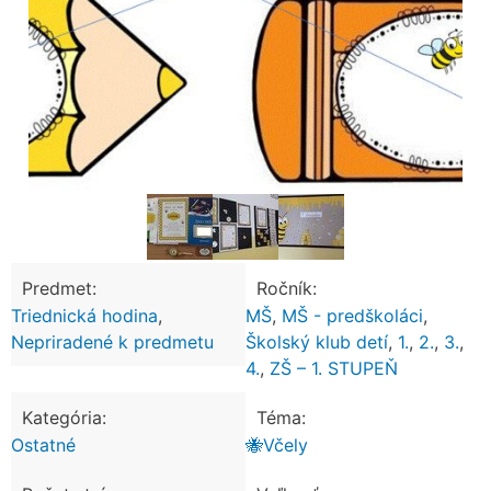
Predmet:
Ročník:
Triednická hodina
,
MŠ
,
MŠ - predškoláci
,
Nepriradené k predmetu
Školský klub detí
,
1.
,
2.
,
3.
,
4.
,
ZŠ – 1. STUPEŇ
Kategória:
Téma:
Ostatné
🐝Včely