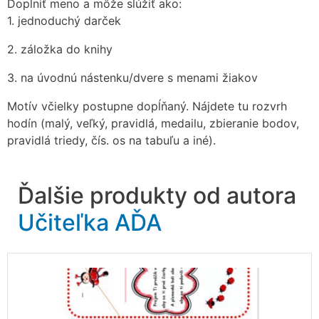
Doplniť meno a môže slúžiť ako:
1. jednoduchý darček
2. záložka do knihy
3. na úvodnú nástenku/dvere s menami žiakov
Motív včielky postupne dopĺňaný. Nájdete tu rozvrh
hodín (malý, veľký, pravidlá, medailu, zbieranie bodov,
pravidlá triedy, čís. os na tabuľu a iné).
Ďalšie produkty od autora
Učiteľka AĎA