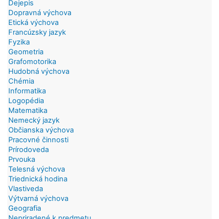
Dejepis
Dopravná výchova
Etická výchova
Francúzsky jazyk
Fyzika
Geometria
Grafomotorika
Hudobná výchova
Chémia
Informatika
Logopédia
Matematika
Nemecký jazyk
Občianska výchova
Pracovné činnosti
Prírodoveda
Prvouka
Telesná výchova
Triednická hodina
Vlastiveda
Výtvarná výchova
Geografia
Nepriradené k predmetu