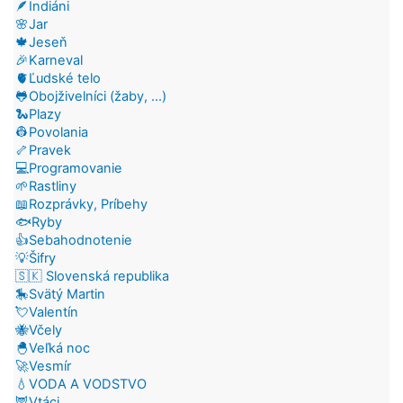
🪶Indiáni
🌸Jar
🍁Jeseň
🎉Karneval
🫀Ľudské telo
🐸Obojživelníci (žaby, ...)
🐍Plazy
👷Povolania
🦴Pravek
💻Programovanie
🌱Rastliny
📖Rozprávky, Príbehy
🐟Ryby
👍Sebahodnotenie
💡Šifry
🇸🇰 Slovenská republika
🎠Svätý Martin
💘Valentín
🐝Včely
🐣Veľká noc
🚀Vesmír
💧VODA A VODSTVO
🦉Vtáci