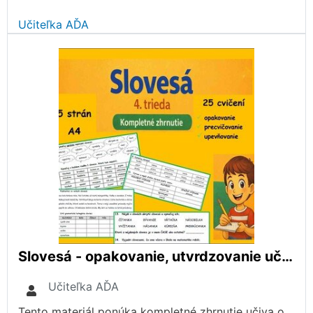
Učiteľka AĎA
Slovesá - opakovanie, utvrdzovanie učiva
Učiteľka AĎA
Tento materiál ponúka kompletné zhrnutie učiva o