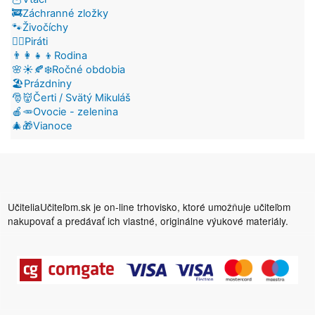
🚒Záchranné zložky
🐾Živočíchy
🏴‍☠️Piráti
👨‍👩‍👧‍👦Rodina
🌸☀️🍂❄️Ročné obdobia
🏖️Prázdniny
🎅👹Čerti / Svätý Mikuláš
🍎🥕Ovocie - zelenina
🎄🎁Vianoce
UčiteliaUčiteľom.sk je on-line trhovisko, ktoré umožňuje učiteľom
nakupovať a predávať ich vlastné, originálne výukové materiály.