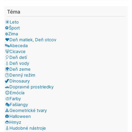
Téma
☀️Leto
⚽Šport
❄️Zima
❤️Deň matiek, Deň otcov
🔤Abeceda
🐻Cicavce
🎈Deň detí
💧Deň vody
🌍Deň zeme
🕒Denný režim
🦖Dinosaury
🚗Dopravné prostriedky
😊Emócia
🎨Farby
🎭Fašiangy
🔺Geometrické tvary
🎃Halloween
🐞Hmyz
🎸Hudobné nástroje