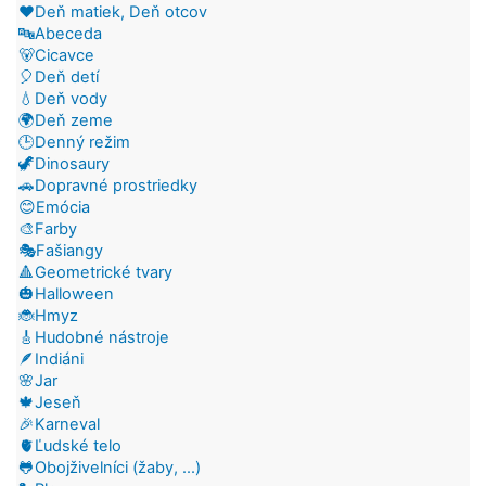
❤️Deň matiek, Deň otcov
🔤Abeceda
🐻Cicavce
🎈Deň detí
💧Deň vody
🌍Deň zeme
🕒Denný režim
🦖Dinosaury
🚗Dopravné prostriedky
😊Emócia
🎨Farby
🎭Fašiangy
🔺Geometrické tvary
🎃Halloween
🐞Hmyz
🎸Hudobné nástroje
🪶Indiáni
🌸Jar
🍁Jeseň
🎉Karneval
🫀Ľudské telo
🐸Obojživelníci (žaby, ...)