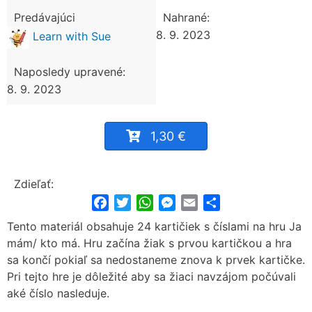
Predávajúci
Nahrané:
8. 9. 2023
Learn with Sue
Naposledy upravené:
8. 9. 2023
1,30 €
Zdieľať:
Facebook
Twitter
WhatsApp
Messenger
Email
Share
Tento materiál obsahuje 24 kartičiek s číslami na hru Ja
mám/ kto má. Hru začína žiak s prvou kartičkou a hra
sa končí pokiaľ sa nedostaneme znova k prvek kartičke.
Pri tejto hre je dôležité aby sa žiaci navzájom počúvali
aké číslo nasleduje.