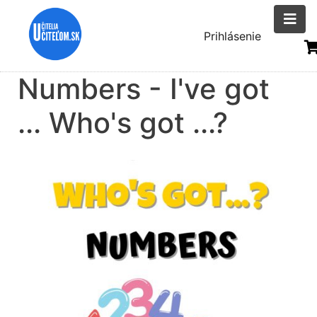
Skočiť
na
Menu
Prihlásenie
hlavný
uživatelsk
obsah
Numbers - I've got
účtu
... Who's got ...?