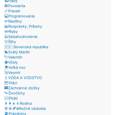
🐍Plazy
👷Povolania
🦴Pravek
💻Programovanie
🌱Rastliny
📖Rozprávky, Príbehy
🐟Ryby
👍Sebahodnotenie
💡Šifry
🇸🇰 Slovenská republika
🎠Svätý Martin
💘Valentín
🐝Včely
🐣Veľká noc
🚀Vesmír
💧VODA A VODSTVO
🦉Vtáci
🚒Záchranné zložky
🐾Živočíchy
🏴‍☠️Piráti
👨‍👩‍👧‍👦Rodina
🌸☀️🍂❄️Ročné obdobia
🏖️Prázdniny