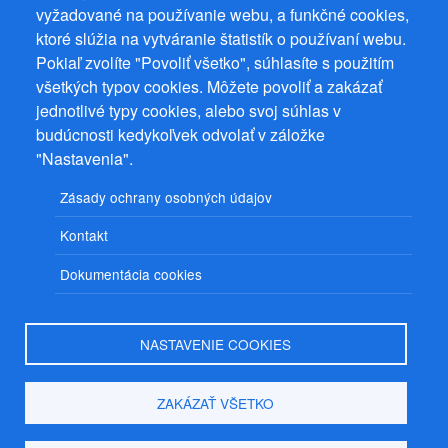
vyžadované na používanie webu, a funkčné cookies,
ktoré slúžia na vytváranie štatistík o používaní webu.
Prevádzkovateľ: Mgr. Bc. Žaneta Radimecká, MBA, Ostrov 256, 561
22 Ostrov, IČ 08993033, DIČ CZ9161263958
Pokiaľ zvolíte "Povoliť všetko", súhlasíte s použitím
všetkých typov cookies. Môžete povoliť a zakázať
© 2026
PuzzleWebs
s.r.o.
jednotlivé typy cookies, alebo svoj súhlas v
budúcnosti kedykoľvek odvolať v záložke
"Nastavenia".
Zásady ochrany osobných údajov
Kontakt
Dokumentácia cookies
NASTAVENIE COOKIES
ZAKÁZAŤ VŠETKO