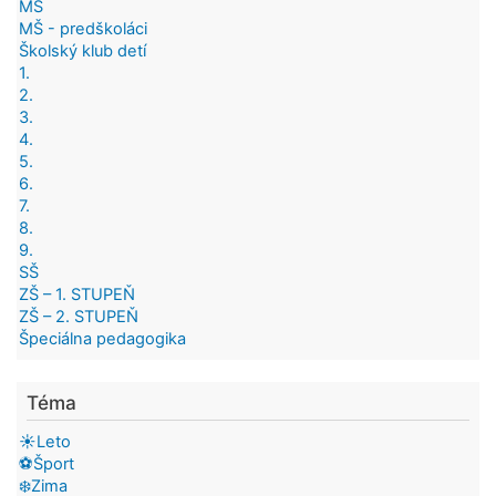
MŠ
MŠ - predškoláci
Školský klub detí
1.
2.
3.
4.
5.
6.
7.
8.
9.
SŠ
ZŠ – 1. STUPEŇ
ZŠ – 2. STUPEŇ
Špeciálna pedagogika
Téma
☀️Leto
⚽Šport
❄️Zima