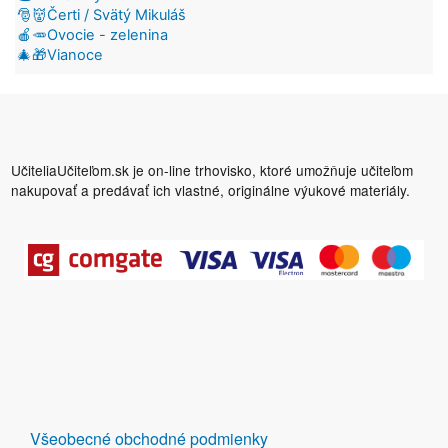
🎅👹Čerti / Svätý Mikuláš
🍎🥕Ovocie - zelenina
🎄🎁Vianoce
UčiteliaUčiteľom.sk je on-line trhovisko, ktoré umožňuje učiteľom
nakupovať a predávať ich vlastné, originálne výukové materiály.
DALŠÍ
Všeobecné obchodné podmienky