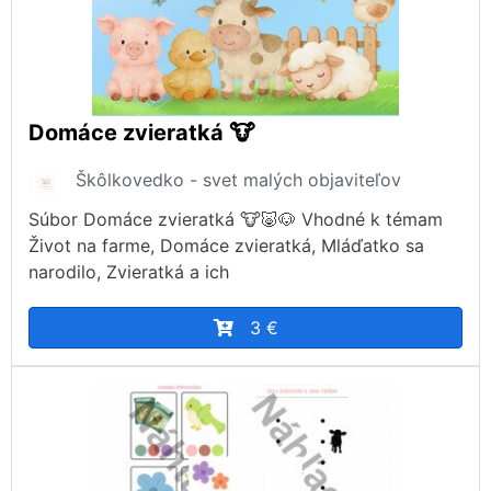
Domáce zvieratká 🐮
Škôlkovedko - svet malých objaviteľov
Súbor Domáce zvieratká 🐮🐷🐶 Vhodné k témam
Život na farme, Domáce zvieratká, Mláďatko sa
narodilo, Zvieratká a ich
3 €