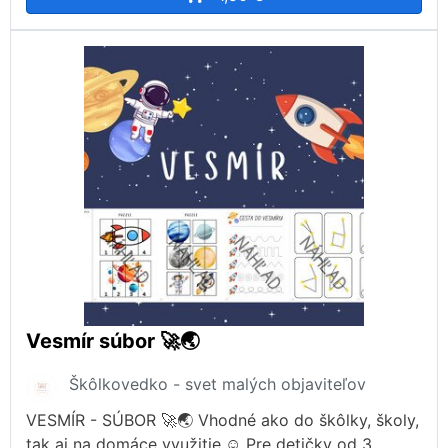
Vesmír súbor 🚀🌏
Škôlkovedko - svet malých objaviteľov
VESMÍR - SÚBOR 🚀🌏 Vhodné ako do škôlky, školy,
tak aj na domáce využitie.☺️ Pre detičky od 3