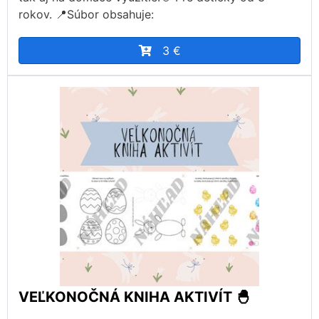
rokov. 📍Súbor obsahuje:
3 €
VEĽKONOČNÁ KNIHA AKTIVÍT 🐣