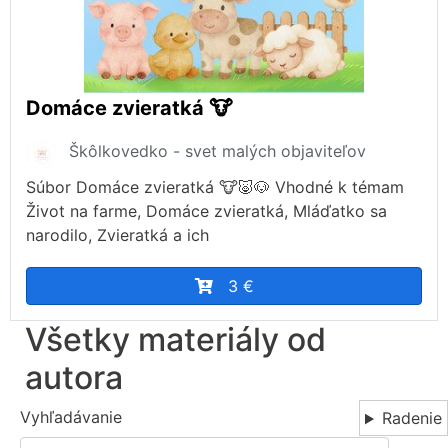
Domáce zvieratká 🐮
Škôlkovedko - svet malých objaviteľov
Súbor Domáce zvieratká 🐮🐷🐶 Vhodné k témam
Život na farme, Domáce zvieratká, Mláďatko sa
narodilo, Zvieratká a ich
3 €
Všetky materiály od
autora
Vyhľadávanie
Radenie