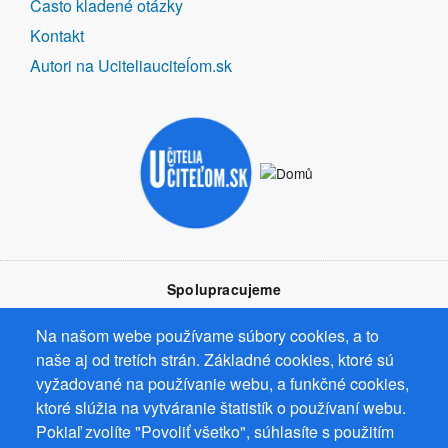
Často kladené otázky
Kontakt
Autori na Uciteliauciteĺom.sk
Spolupracujeme
Na našom webe používame súbory cookies, a to
naše aj od tretích strán. Základné cookies, ktoré sú
vyžadované na používanie webu, a funkčné cookies,
ktoré slúžia na vytváranie štatistík o používaní webu.
Prevádzkovateľ: Mgr. Bc. Žaneta Radimecká, MBA, Ostrov 256, 561
Pokiaľ zvolíte "Povoliť všetko", súhlasíte s použitím
22 Ostrov, IČ 08993033, DIČ CZ9161263958