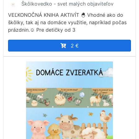
Škôlkovedko - svet malých objaviteľov
VEĽKONOČNÁ KNIHA AKTIVÍT 🐣 Vhodné ako do
škôlky, tak aj na domáce využitie, napríklad počas
prázdnin.☺️ Pre detičky od 3
2 €