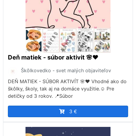
Deň matiek - súbor aktivit 🌸❤️
Škôlkovedko - svet malých objaviteľov
DEŇ MATIEK - SÚBOR AKTIVÍT 🌸❤️ Vhodné ako do
škôlky, školy, tak aj na domáce využitie.☺️ Pre
detičky od 3 rokov. 📍Súbor
3 €