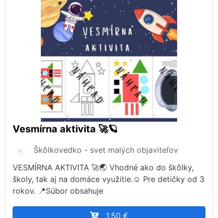
Vesmírna aktivita 🚀🪐
Škôlkovedko - svet malých objaviteľov
VESMÍRNA AKTIVITA 🚀🌏 Vhodné ako do škôlky,
školy, tak aj na domáce využitie.☺️ Pre detičky od 3
rokov. 📍Súbor obsahuje
1,50 €