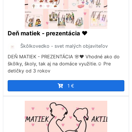
Deň matiek - prezentácia ❤️
Škôlkovedko - svet malých objaviteľov
DEŇ MATIEK - PREZENTÁCIA 🌸❤️ Vhodné ako do
škôlky, školy, tak aj na domáce využitie.☺️ Pre
detičky od 3 rokov
1 €