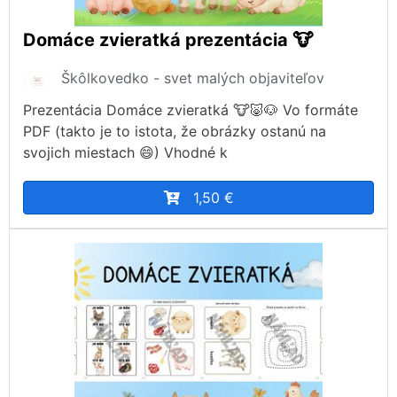
Domáce zvieratká prezentácia 🐮
Škôlkovedko - svet malých objaviteľov
Prezentácia Domáce zvieratká 🐮🐷🐶 Vo formáte
PDF (takto je to istota, že obrázky ostanú na
svojich miestach 😄) Vhodné k
1,50 €