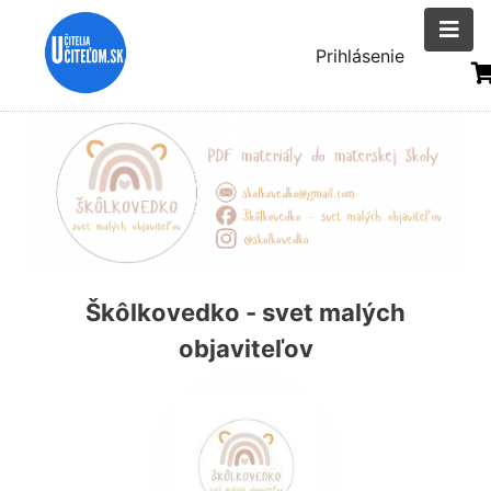
Skočiť
na
Menu
Prihlásenie
hlavný
uživatelsk
obsah
účtu
Škôlkovedko - svet malých
objaviteľov