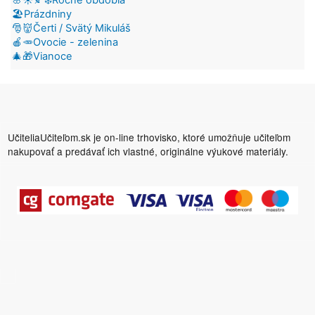
🏖️Prázdniny
🎅👹Čerti / Svätý Mikuláš
🍎🥕Ovocie - zelenina
🎄🎁Vianoce
UčiteliaUčiteľom.sk je on-line trhovisko, ktoré umožňuje učiteľom
nakupovať a predávať ich vlastné, originálne výukové materiály.