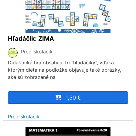
Hľadáčik: ZIMA
Pred-školáčik
Didaktická hra obsahuje tri "hľadáčiky", vďaka
ktorým dieťa na podložke objavuje také obrázky,
aké sú zobrazené na
1,50 €
Pred-školáčik