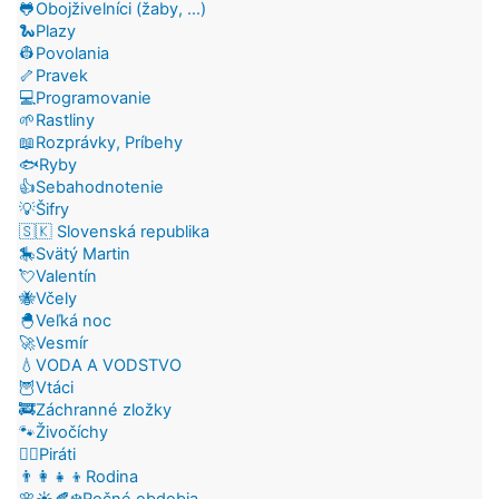
🐸Obojživelníci (žaby, ...)
🐍Plazy
👷Povolania
🦴Pravek
💻Programovanie
🌱Rastliny
📖Rozprávky, Príbehy
🐟Ryby
👍Sebahodnotenie
💡Šifry
🇸🇰 Slovenská republika
🎠Svätý Martin
💘Valentín
🐝Včely
🐣Veľká noc
🚀Vesmír
💧VODA A VODSTVO
🦉Vtáci
🚒Záchranné zložky
🐾Živočíchy
🏴‍☠️Piráti
👨‍👩‍👧‍👦Rodina
🌸☀️🍂❄️Ročné obdobia