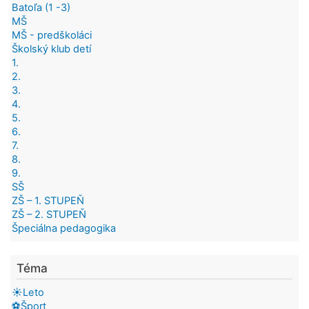
Batoľa (1 -3)
MŠ
MŠ - predškoláci
Školský klub detí
1.
2.
3.
4.
5.
6.
7.
8.
9.
SŠ
ZŠ – 1. STUPEŇ
ZŠ – 2. STUPEŇ
Špeciálna pedagogika
Téma
☀️Leto
⚽Šport