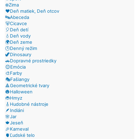
❄️Zima
❤️Deň matiek, Deň otcov
🔤Abeceda
🐻Cicavce
🎈Deň detí
💧Deň vody
🌍Deň zeme
🕒Denný režim
🦖Dinosaury
🚗Dopravné prostriedky
😊Emócia
🎨Farby
🎭Fašiangy
🔺Geometrické tvary
🎃Halloween
🐞Hmyz
🎸Hudobné nástroje
🪶Indiáni
🌸Jar
🍁Jeseň
🎉Karneval
🫀Ľudské telo