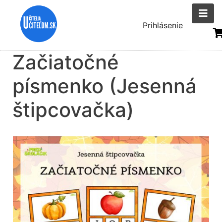
Skočiť
na
Menu
Prihlásenie
hlavný
uživatelsk
obsah
Začiatočné
účtu
písmenko (Jesenná
štipcovačka)