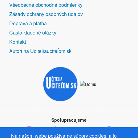
DALŠÍ
Všeobecné obchodné podmienky
ODKAZY
Zásady ochrany osobných údajov
Doprava a platba
Často kladené otázky
Kontakt
Autori na Uciteliauciteĺom.sk
Spolupracujeme
Na našom webe používame súbory cookies, a to