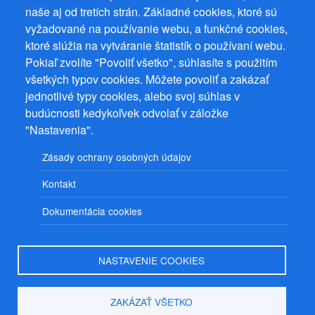
naše aj od tretích strán. Základné cookies, ktoré sú
vyžadované na používanie webu, a funkčné cookies,
ktoré slúžia na vytváranie štatistík o používaní webu.
Prevádzkovateľ: Mgr. Bc. Žaneta Radimecká, MBA, Ostrov 256, 561
22 Ostrov, IČ 08993033, DIČ CZ9161263958
Pokiaľ zvolíte "Povoliť všetko", súhlasíte s použitím
všetkých typov cookies. Môžete povoliť a zakázať
© 2026
PuzzleWebs
s.r.o.
jednotlivé typy cookies, alebo svoj súhlas v
budúcnosti kedykoľvek odvolať v záložke
"Nastavenia".
Zásady ochrany osobných údajov
Kontakt
Dokumentácia cookies
NASTAVENIE COOKIES
ZAKÁZAŤ VŠETKO