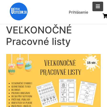
Skočiť
na
Menu
Prihlásenie
hlavný
uživatelsk
obsah
VEĽKONOČNÉ
účtu
Pracovné listy