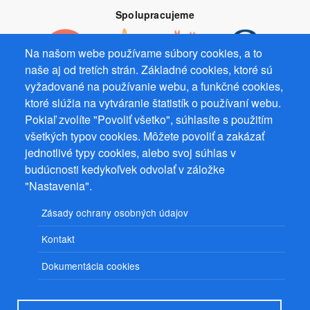
Spolupracujeme
Na našom webe používame súbory cookies, a to
naše aj od tretích strán. Základné cookies, ktoré sú
vyžadované na používanie webu, a funkčné cookies,
Prevádzkovateľ: Mgr. Bc. Žaneta Radimecká, MBA, Ostrov 256, 561
ktoré slúžia na vytváranie štatistík o používaní webu.
22 Ostrov, IČ 08993033, DIČ CZ9161263958
Pokiaľ zvolíte "Povoliť všetko", súhlasíte s použitím
všetkých typov cookies. Môžete povoliť a zakázať
© 2026
PuzzleWebs
s.r.o.
jednotlivé typy cookies, alebo svoj súhlas v
budúcnosti kedykoľvek odvolať v záložke
"Nastavenia".
Zásady ochrany osobných údajov
Kontakt
Dokumentácia cookies