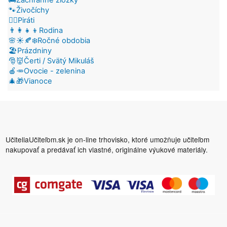
🐾Živočíchy
🏴‍☠️Piráti
👨‍👩‍👧‍👦Rodina
🌸☀️🍂❄️Ročné obdobia
🏖️Prázdniny
🎅👹Čerti / Svätý Mikuláš
🍎🥕Ovocie - zelenina
🎄🎁Vianoce
UčiteliaUčiteľom.sk je on-line trhovisko, ktoré umožňuje učiteľom
nakupovať a predávať ich vlastné, originálne výukové materiály.