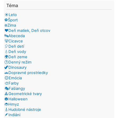
Téma
☀️Leto
⚽Šport
❄️Zima
❤️Deň matiek, Deň otcov
🔤Abeceda
🐻Cicavce
🎈Deň detí
💧Deň vody
🌍Deň zeme
🕒Denný režim
🦖Dinosaury
🚗Dopravné prostriedky
😊Emócia
🎨Farby
🎭Fašiangy
🔺Geometrické tvary
🎃Halloween
🐞Hmyz
🎸Hudobné nástroje
🪶Indiáni