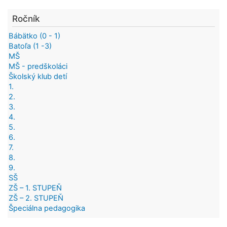
Ročník
Bábätko (0 - 1)
Batoľa (1 -3)
MŠ
MŠ - predškoláci
Školský klub detí
1.
2.
3.
4.
5.
6.
7.
8.
9.
SŠ
ZŠ – 1. STUPEŇ
ZŠ – 2. STUPEŇ
Špeciálna pedagogika