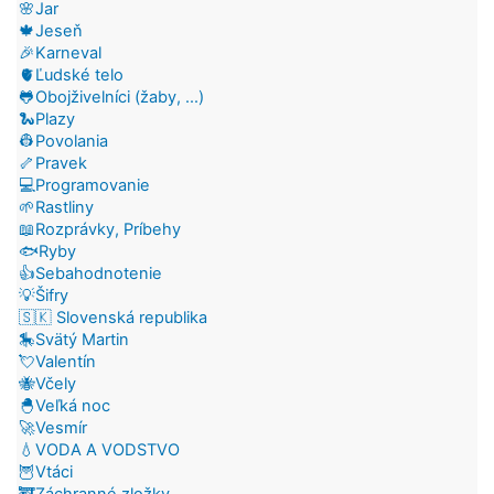
🌸Jar
🍁Jeseň
🎉Karneval
🫀Ľudské telo
🐸Obojživelníci (žaby, ...)
🐍Plazy
👷Povolania
🦴Pravek
💻Programovanie
🌱Rastliny
📖Rozprávky, Príbehy
🐟Ryby
👍Sebahodnotenie
💡Šifry
🇸🇰 Slovenská republika
🎠Svätý Martin
💘Valentín
🐝Včely
🐣Veľká noc
🚀Vesmír
💧VODA A VODSTVO
🦉Vtáci
🚒Záchranné zložky