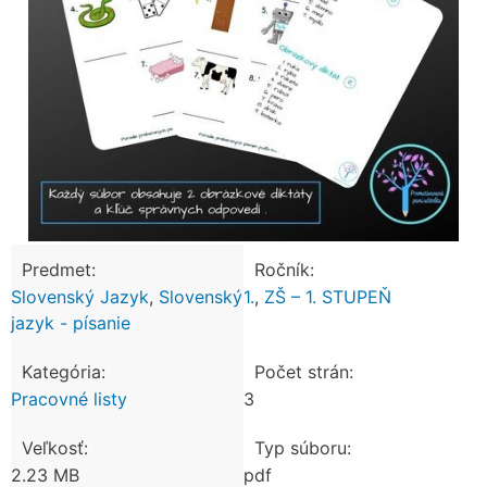
Predmet:
Ročník:
Slovenský Jazyk
,
Slovenský
1.
,
ZŠ – 1. STUPEŇ
jazyk - písanie
Kategória:
Počet strán:
Pracovné listy
3
Veľkosť:
Typ súboru:
2.23 MB
pdf