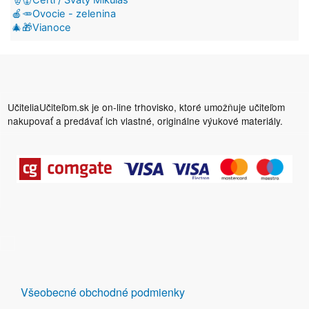
🍎🥕Ovocie - zelenina
🎄🎁Vianoce
UčiteliaUčiteľom.sk je on-line trhovisko, ktoré umožňuje učiteľom
nakupovať a predávať ich vlastné, originálne výukové materiály.
DALŠÍ
Všeobecné obchodné podmienky
ODKAZY