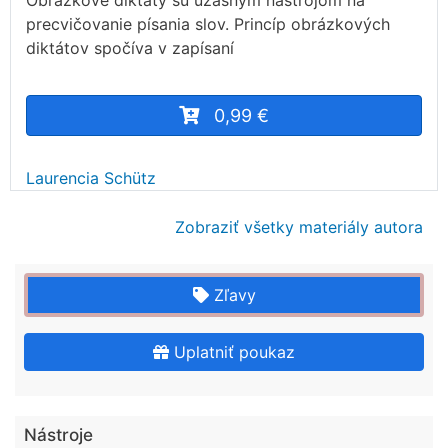
Obrázkové diktáty sú úžasným nástrojom na
precvičovanie písania slov. Princíp obrázkových
diktátov spočíva v zapísaní
0,99 €
Laurencia Schütz
Zobraziť všetky materiály autora
Zľavy
Uplatniť poukaz
Nástroje