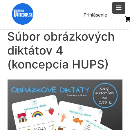
Skočiť
na
Menu
Prihlásenie
hlavný
uživatelsk
obsah
Súbor obrázkových
účtu
diktátov 4
(koncepcia HUPS)