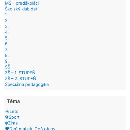
MŠ - predškoláci
Školský klub detí
1.
2.
3.
4.
5.
6.
7.
8.
9.
SŠ
ZŠ – 1. STUPEŇ
ZŠ – 2. STUPEŇ
Špeciálna pedagogika
Téma
☀️Leto
⚽Šport
❄️Zima
❤️Deň matiek, Deň otcov