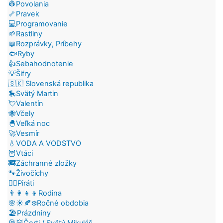
👷Povolania
🦴Pravek
💻Programovanie
🌱Rastliny
📖Rozprávky, Príbehy
🐟Ryby
👍Sebahodnotenie
💡Šifry
🇸🇰 Slovenská republika
🎠Svätý Martin
💘Valentín
🐝Včely
🐣Veľká noc
🚀Vesmír
💧VODA A VODSTVO
🦉Vtáci
🚒Záchranné zložky
🐾Živočíchy
🏴‍☠️Piráti
👨‍👩‍👧‍👦Rodina
🌸☀️🍂❄️Ročné obdobia
🏖️Prázdniny
🎅👹Čerti / Svätý Mikuláš