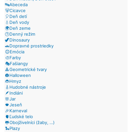
🔤Abeceda
🐻Cicavce
🎈Deň detí
💧Deň vody
🌍Deň zeme
🕒Denný režim
🦖Dinosaury
🚗Dopravné prostriedky
😊Emócia
🎨Farby
🎭Fašiangy
🔺Geometrické tvary
🎃Halloween
🐞Hmyz
🎸Hudobné nástroje
🪶Indiáni
🌸Jar
🍁Jeseň
🎉Karneval
🫀Ľudské telo
🐸Obojživelníci (žaby, ...)
🐍Plazy