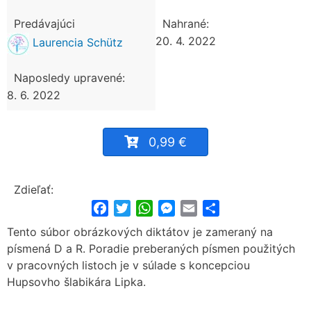
Predávajúci
Nahrané:
20. 4. 2022
Laurencia Schütz
Naposledy upravené:
8. 6. 2022
0,99 €
Zdieľať:
Facebook
Twitter
WhatsApp
Messenger
Email
Share
Tento súbor obrázkových diktátov je zameraný na
písmená D a R. Poradie preberaných písmen použitých
v pracovných listoch je v súlade s koncepciou
Hupsovho šlabikára Lipka.