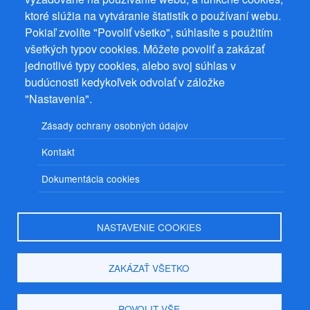
ktoré slúžia na vytváranie štatistík o používaní webu.
Prevádzkovateľ: Mgr. Bc. Žaneta Radimecká, MBA, Ostrov 256, 561
Pokiaľ zvolíte "Povoliť všetko", súhlasíte s použitím
22 Ostrov, IČ 08993033, DIČ CZ9161263958
všetkých typov cookies. Môžete povoliť a zakázať
© 2026
PuzzleWebs
s.r.o.
jednotlivé typy cookies, alebo svoj súhlas v
budúcnosti kedykoľvek odvolať v záložke
"Nastavenia".
Zásady ochrany osobných údajov
Kontakt
Dokumentácia cookies
NASTAVENIE COOKIES
ZAKÁZAŤ VŠETKO
POVOLIT VŠE