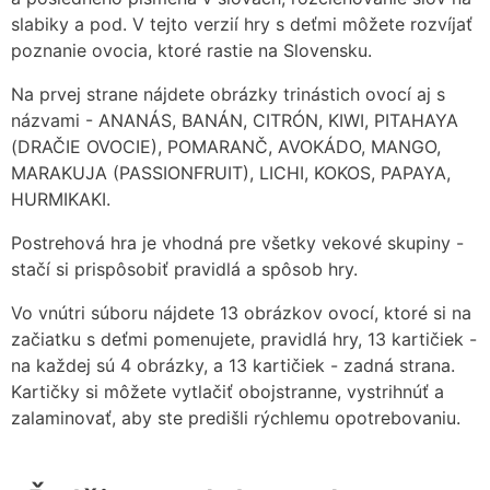
slabiky a pod. V tejto verzií hry s deťmi môžete rozvíjať
poznanie ovocia, ktoré rastie na Slovensku.
Na prvej strane nájdete obrázky trinástich ovocí aj s
názvami - ANANÁS, BANÁN, CITRÓN, KIWI, PITAHAYA
(DRAČIE OVOCIE), POMARANČ, AVOKÁDO, MANGO,
MARAKUJA (PASSIONFRUIT), LICHI, KOKOS, PAPAYA,
HURMIKAKI.
Postrehová hra je vhodná pre všetky vekové skupiny -
stačí si prispôsobiť pravidlá a spôsob hry.
Vo vnútri súboru nájdete 13 obrázkov ovocí, ktoré si na
začiatku s deťmi pomenujete, pravidlá hry, 13 kartičiek -
na každej sú 4 obrázky, a 13 kartičiek - zadná strana.
Kartičky si môžete vytlačiť obojstranne, vystrihnúť a
zalaminovať, aby ste predišli rýchlemu opotrebovaniu.