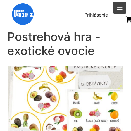
Skočiť
na
Menu
Prihlásenie
hlavný
uživatelsk
obsah
Postrehová hra -
účtu
exotické ovocie