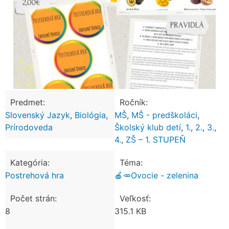
Predmet:
Ročník:
Slovenský Jazyk
,
Biológia
,
MŠ
,
MŠ - predškoláci
,
Prírodoveda
Školský klub detí
,
1.
,
2.
,
3.
,
4.
,
ZŠ – 1. STUPEŇ
Kategória:
Téma:
Postrehová hra
🍎🥕Ovocie - zelenina
Počet strán:
Veľkosť:
8
315.1 KB