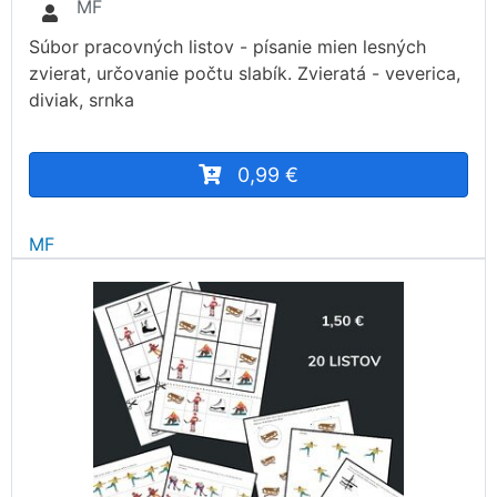
MF
Súbor pracovných listov - písanie mien lesných
zvierat, určovanie počtu slabík. Zvieratá - veverica,
diviak, srnka
0,99 €
MF