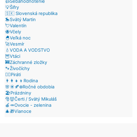
👍Sebahodnotenie
💡Šifry
🇸🇰 Slovenská republika
🎠Svätý Martin
💘Valentín
🐝Včely
🐣Veľká noc
🚀Vesmír
💧VODA A VODSTVO
🦉Vtáci
🚒Záchranné zložky
🐾Živočíchy
🏴‍☠️Piráti
👨‍👩‍👧‍👦Rodina
🌸☀️🍂❄️Ročné obdobia
🏖️Prázdniny
🎅👹Čerti / Svätý Mikuláš
🍎🥕Ovocie - zelenina
🎄🎁Vianoce