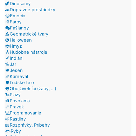
🦖Dinosaury
🚗Dopravné prostriedky
😊Emócia
🎨Farby
🎭Fašiangy
🔺Geometrické tvary
🎃Halloween
🐞Hmyz
🎸Hudobné nástroje
🪶Indiáni
🌸Jar
🍁Jeseň
🎉Karneval
🫀Ľudské telo
🐸Obojživelníci (žaby, ...)
🐍Plazy
👷Povolania
🦴Pravek
💻Programovanie
🌱Rastliny
📖Rozprávky, Príbehy
🐟Ryby