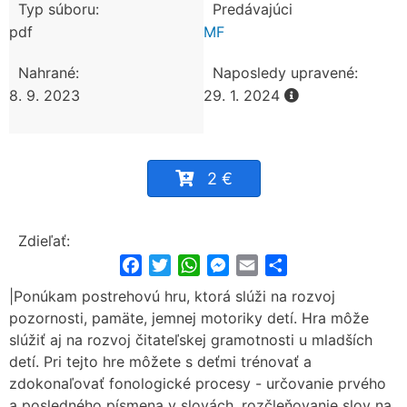
Typ súboru:
Predávajúci
pdf
MF
Nahrané:
Naposledy upravené:
8. 9. 2023
29. 1. 2024
2 €
Zdieľať:
Facebook
Twitter
WhatsApp
Messenger
Email
Share
|Ponúkam postrehovú hru, ktorá slúži na rozvoj
pozornosti, pamäte, jemnej motoriky detí. Hra môže
slúžiť aj na rozvoj čitateľskej gramotnosti u mladších
detí. Pri tejto hre môžete s deťmi trénovať a
zdokonaľovať fonologické procesy - určovanie prvého
a posledného písmena v slovách, rozčleňovanie slov na