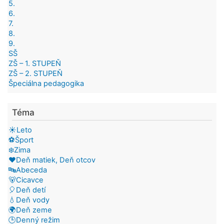
5.
6.
7.
8.
9.
SŠ
ZŠ – 1. STUPEŇ
ZŠ – 2. STUPEŇ
Špeciálna pedagogika
Téma
☀️Leto
⚽Šport
❄️Zima
❤️Deň matiek, Deň otcov
🔤Abeceda
🐻Cicavce
🎈Deň detí
💧Deň vody
🌍Deň zeme
🕒Denný režim