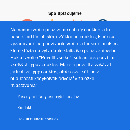
Spolupracujeme
Na našom webe používame súbory cookies, a to
naše aj od tretích strán. Základné cookies, ktoré sú
vyžadované na používanie webu, a funkčné cookies,
Prevádzkovateľ: Mgr. Bc. Žaneta Radimecká, MBA, Ostrov 256, 561
ktoré slúžia na vytváranie štatistík o používaní webu.
22 Ostrov, IČ 08993033, DIČ CZ9161263958
Pokiaľ zvolíte "Povoliť všetko", súhlasíte s použitím
všetkých typov cookies. Môžete povoliť a zakázať
© 2026
PuzzleWebs
s.r.o.
jednotlivé typy cookies, alebo svoj súhlas v
budúcnosti kedykoľvek odvolať v záložke
"Nastavenia".
Zásady ochrany osobných údajov
Kontakt
Dokumentácia cookies