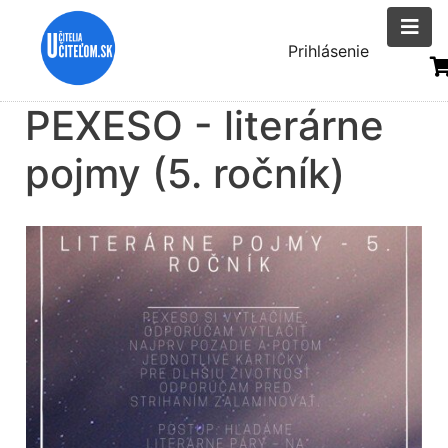
Skočiť
na
Menu
Prihlásenie
hlavný
uživatelsk
obsah
PEXESO - literárne
účtu
pojmy (5. ročník)