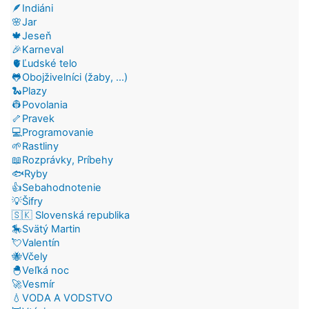
🪶Indiáni
🌸Jar
🍁Jeseň
🎉Karneval
🫀Ľudské telo
🐸Obojživelníci (žaby, ...)
🐍Plazy
👷Povolania
🦴Pravek
💻Programovanie
🌱Rastliny
📖Rozprávky, Príbehy
🐟Ryby
👍Sebahodnotenie
💡Šifry
🇸🇰 Slovenská republika
🎠Svätý Martin
💘Valentín
🐝Včely
🐣Veľká noc
🚀Vesmír
💧VODA A VODSTVO