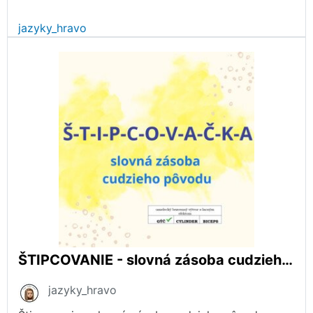
jazyky_hravo
ŠTIPCOVANIE - slovná zásoba cudzieho pôvodu - cudzie slová
jazyky_hravo