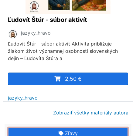
Ľudovít Štúr - súbor aktivít
jazyky_hravo
Ľudovít Štúr - súbor aktivít Aktivita približuje
žiakom život významnej osobnosti slovenských
dejín – Ľudovíta Štúra a
2,50 €
jazyky_hravo
Zobraziť všetky materiály autora
Zľavy