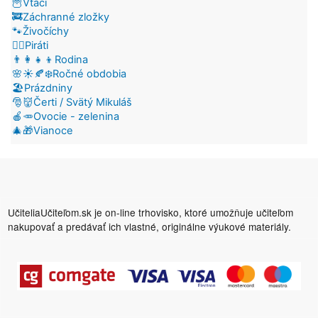
🦉Vtáci
🚒Záchranné zložky
🐾Živočíchy
🏴‍☠️Piráti
👨‍👩‍👧‍👦Rodina
🌸☀️🍂❄️Ročné obdobia
🏖️Prázdniny
🎅👹Čerti / Svätý Mikuláš
🍎🥕Ovocie - zelenina
🎄🎁Vianoce
UčiteliaUčiteľom.sk je on-line trhovisko, ktoré umožňuje učiteľom
nakupovať a predávať ich vlastné, originálne výukové materiály.