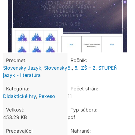
Predmet:
Ročník:
Slovenský Jazyk
,
Slovenský
5.
,
6.
,
ZŠ – 2. STUPEŇ
jazyk - literatúra
Kategória:
Počet strán:
Didaktické hry
,
Pexeso
11
Veľkosť:
Typ súboru:
453.29 KB
pdf
Predávajúci
Nahrané: