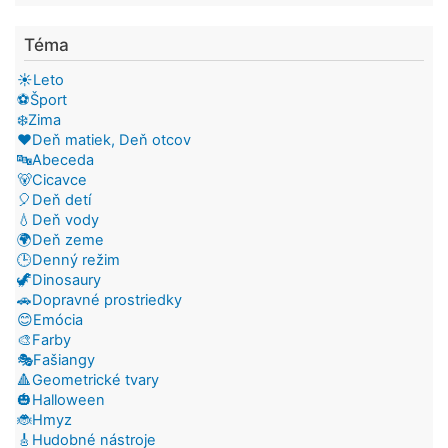
Téma
☀️Leto
⚽Šport
❄️Zima
❤️Deň matiek, Deň otcov
🔤Abeceda
🐻Cicavce
🎈Deň detí
💧Deň vody
🌍Deň zeme
🕒Denný režim
🦖Dinosaury
🚗Dopravné prostriedky
😊Emócia
🎨Farby
🎭Fašiangy
🔺Geometrické tvary
🎃Halloween
🐞Hmyz
🎸Hudobné nástroje