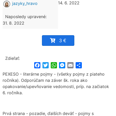
14. 6. 2022
jazyky_hravo
Naposledy upravené:
31. 8. 2022
3 €
Zdieľať:
Facebook
Twitter
WhatsApp
Messenger
Email
Share
PEXESO - literárne pojmy - (všetky pojmy z piateho
ročníka). Odporúčam na záver šk. roka ako
opakovanie/upevňovanie vedomosti, príp. na začiatok
6. ročníka.
Prvá strana - pozadie, ďalších deväť - pojmy s