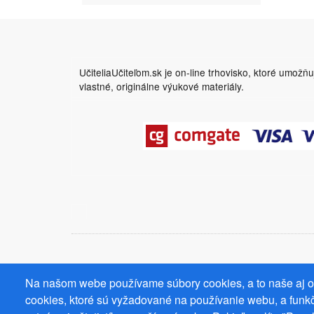
UčiteliaUčiteľom.sk je on-line trhovisko, ktoré umožň
vlastné, originálne výukové materiály.
Na našom webe používame súbory cookies, a to naše aj od
cookies, ktoré sú vyžadované na používanie webu, a funkč