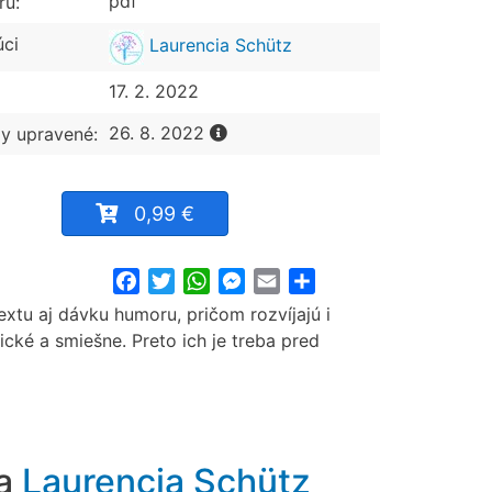
pdf
ru:
úci
Laurencia Schütz
17. 2. 2022
26. 8. 2022
y upravené:
0,99 €
Facebook
Twitter
WhatsApp
Messenger
Email
Share
tu aj dávku humoru, pričom rozvíjajú i
ické a smiešne. Preto ich je treba pred
ra
Laurencia Schütz