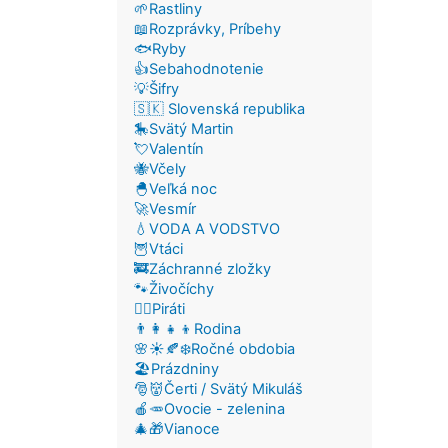
🌱Rastliny
📖Rozprávky, Príbehy
🐟Ryby
👍Sebahodnotenie
💡Šifry
🇸🇰 Slovenská republika
🎠Svätý Martin
💘Valentín
🐝Včely
🐣Veľká noc
🚀Vesmír
💧VODA A VODSTVO
🦉Vtáci
🚒Záchranné zložky
🐾Živočíchy
🏴‍☠️Piráti
👨‍👩‍👧‍👦Rodina
🌸☀️🍂❄️Ročné obdobia
🏖️Prázdniny
🎅👹Čerti / Svätý Mikuláš
🍎🥕Ovocie - zelenina
🎄🎁Vianoce