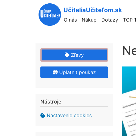
UčiteliaUčiteľom.sk
Hlavní
O nás
Nákup
Dotazy
TOP 
navigace
Ne
Zľavy
Uplatniť poukaz
Nástroje
Nastavenie cookies