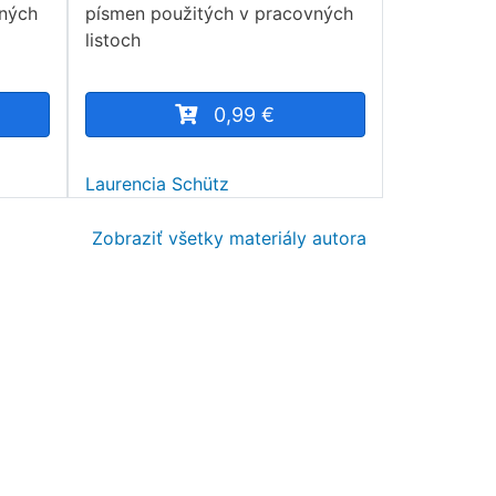
vných
písmen použitých v pracovných
listoch
0,99 €
Laurencia Schütz
Zobraziť všetky materiály autora