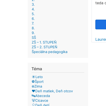
teda 
3.
4.
5.
6.
7.
8.
9.
SŠ
Laure
ZŠ – 1. STUPEŇ
ZŠ – 2. STUPEŇ
Špeciálna pedagogika
Téma
☀️Leto
⚽Šport
❄️Zima
❤️Deň matiek, Deň otcov
🔤Abeceda
🐻Cicavce
🎈Deň detí