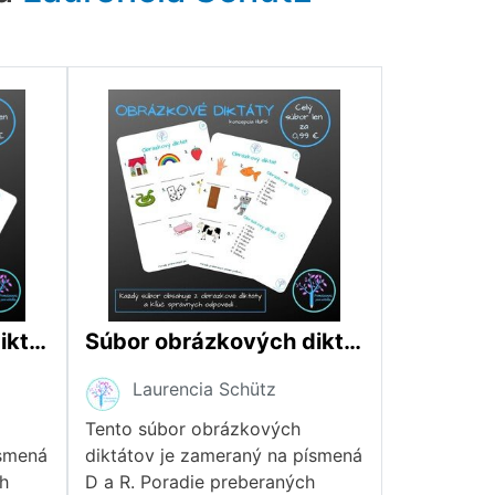
Súbor obrázkových diktátov 3 (koncepcia HUPS)
Súbor obrázkových diktátov 4 (koncepcia HUPS)
Laurencia Schütz
Tento súbor obrázkových
ísmená
diktátov je zameraný na písmená
ch
D a R. Poradie preberaných