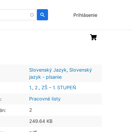
Menu
Prihlásenie
uživatelského
účtu
Slovenský Jazyk
,
Slovenský
jazyk - písanie
1.
,
2.
,
ZŠ – 1. STUPEŇ
Pracovné listy
:
2
án:
249.64 KB