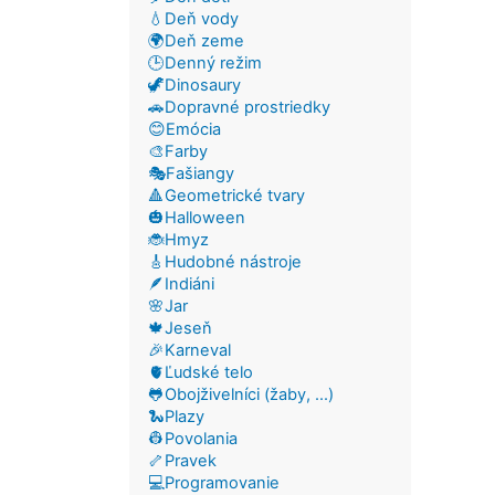
💧Deň vody
🌍Deň zeme
🕒Denný režim
🦖Dinosaury
🚗Dopravné prostriedky
😊Emócia
🎨Farby
🎭Fašiangy
🔺Geometrické tvary
🎃Halloween
🐞Hmyz
🎸Hudobné nástroje
🪶Indiáni
🌸Jar
🍁Jeseň
🎉Karneval
🫀Ľudské telo
🐸Obojživelníci (žaby, ...)
🐍Plazy
👷Povolania
🦴Pravek
💻Programovanie