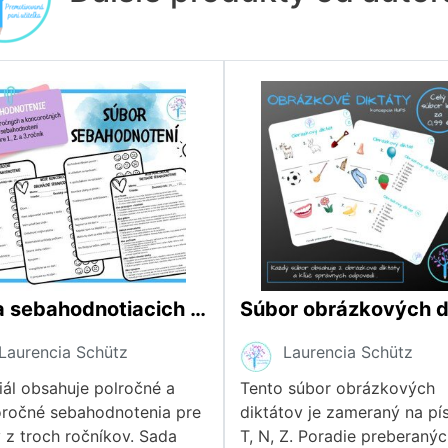
Sada sebahodnotiacich pracovných listov pre 1. - 3.ročník
Laurencia Schütz
Laurencia Schütz
iál obsahuje polročné a
Tento súbor obrázkových
ročné sebahodnotenia pre
diktátov je zameraný na p
 z troch ročníkov. Sada
T, N, Z. Poradie preberaný