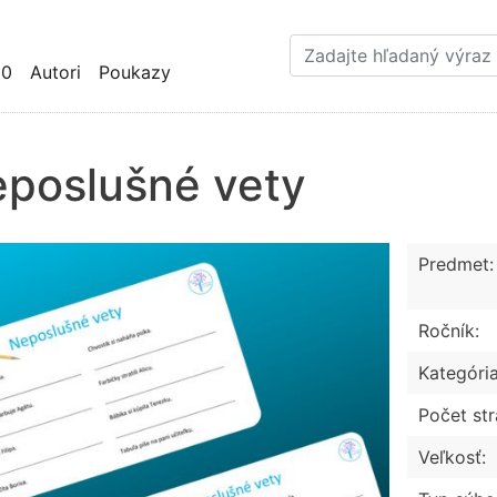
Skočiť
na
hlavný
10
Autori
Poukazy
obsah
poslušné vety
Predmet:
Ročník:
Kategória
Počet str
Veľkosť: