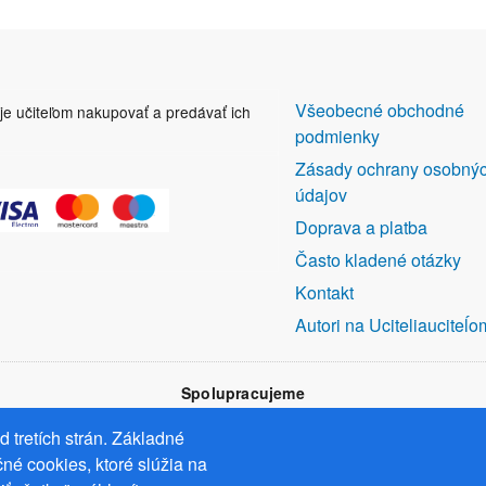
DALŠÍ
Všeobecné obchodné
uje učiteľom nakupovať a predávať ich
ODKAZY
podmienky
Zásady ochrany osobný
údajov
Doprava a platba
Často kladené otázky
Kontakt
Autori na Uciteliauciteĺo
Spolupracujeme
 tretích strán. Základné
né cookies, ktoré slúžia na