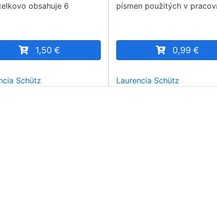
celkovo obsahuje 6
písmen použitých v praco
1,50 €
0,99 €
ncia Schütz
Laurencia Schütz