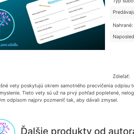
Typ súbo
Predávaj
Nahrané:
Naposled
Zdieľať:
šné vety poskytujú okrem samotného precvičenia odpisu tex
myslenie. Tieto vety sú už na prvý pohľad popletené, nelog
m odpisom najprv pozmeniť tak, aby dávali zmysel.
Ďalšie produkty od auto