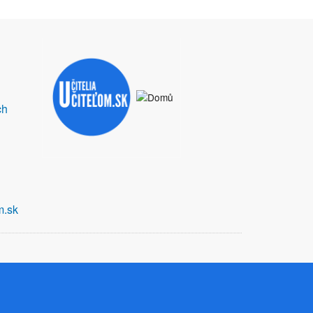
ch
m.sk