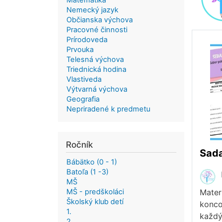
Matematika
Nemecký jazyk
Občianska výchova
Pracovné činnosti
Prírodoveda
Prvouka
Telesná výchova
Triednická hodina
Vlastiveda
Výtvarná výchova
Geografia
Nepriradené k predmetu
Ročník
Bábätko (0 - 1)
Batoľa (1 -3)
MŠ
MŠ - predškoláci
Mater
Školský klub detí
konco
1.
každý
2.