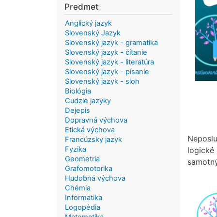
Predmet
Anglický jazyk
Slovenský Jazyk
Slovenský jazyk - gramatika
Slovenský jazyk - čítanie
Slovenský jazyk - literatúra
Slovenský jazyk - písanie
Slovenský jazyk - sloh
Biológia
Cudzie jazyky
Dejepis
Dopravná výchova
Etická výchova
Neposlu
Francúzsky jazyk
Fyzika
logické 
Geometria
samotný
Grafomotorika
Hudobná výchova
Chémia
Informatika
Logopédia