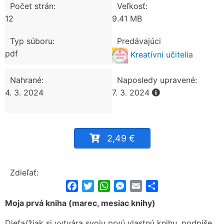
Počet strán:
Veľkosť:
12
9.41 MB
Typ súboru:
Predávajúci
pdf
Kreatívni učitelia
Nahrané:
Naposledy upravené:
4. 3. 2024
7. 3. 2024
2,49 €
Zdieľať:
Facebook
Twitter
WhatsApp
Messenger
Email
Share
Moja prvá kniha (marec, mesiac knihy)
Dieťa/žiak si vytvára svoju prvú vlastnú knihu, podpíše