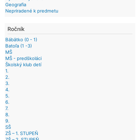
Geografia
Nepriradené k predmetu
Ročník
Bábätko (0 - 1)
Batoľa (1 -3)
MŠ
MŠ - predškoláci
Školský klub detí
1.
2.
3.
4.
5.
6.
7.
8.
9.
SŠ
ZŠ – 1. STUPEŇ
ZŠ – 2. STUPEŇ