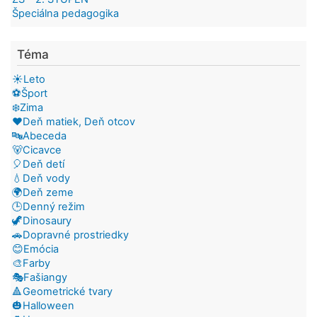
Špeciálna pedagogika
Téma
☀️Leto
⚽Šport
❄️Zima
❤️Deň matiek, Deň otcov
🔤Abeceda
🐻Cicavce
🎈Deň detí
💧Deň vody
🌍Deň zeme
🕒Denný režim
🦖Dinosaury
🚗Dopravné prostriedky
😊Emócia
🎨Farby
🎭Fašiangy
🔺Geometrické tvary
🎃Halloween