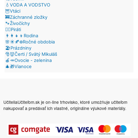
💧VODA A VODSTVO
🦉Vtáci
🚒Záchranné zložky
🐾Živočíchy
🏴‍☠️Piráti
👨‍👩‍👧‍👦Rodina
🌸☀️🍂❄️Ročné obdobia
🏖️Prázdniny
🎅👹Čerti / Svätý Mikuláš
🍎🥕Ovocie - zelenina
🎄🎁Vianoce
UčiteliaUčiteľom.sk je on-line trhovisko, ktoré umožňuje učiteľom
nakupovať a predávať ich vlastné, originálne výukové materiály.