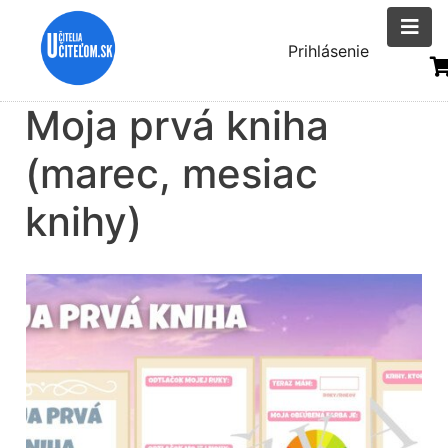
Skočiť
na
Menu
Prihlásenie
hlavný
uživatelsk
obsah
Moja prvá kniha
účtu
(marec, mesiac
knihy)