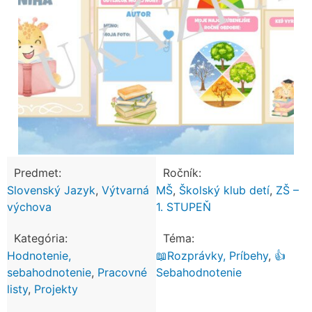
Predmet:
Ročník:
Slovenský Jazyk
,
Výtvarná
MŠ
,
Školský klub detí
,
ZŠ –
výchova
1. STUPEŇ
Kategória:
Téma:
Hodnotenie,
📖Rozprávky, Príbehy
,
👍
sebahodnotenie
,
Pracovné
Sebahodnotenie
listy
,
Projekty