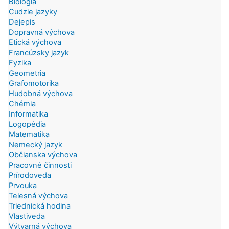
Biológia
Cudzie jazyky
Dejepis
Dopravná výchova
Etická výchova
Francúzsky jazyk
Fyzika
Geometria
Grafomotorika
Hudobná výchova
Chémia
Informatika
Logopédia
Matematika
Nemecký jazyk
Občianska výchova
Pracovné činnosti
Prírodoveda
Prvouka
Telesná výchova
Triednická hodina
Vlastiveda
Výtvarná výchova