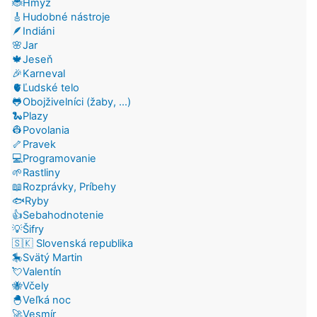
🐞Hmyz
🎸Hudobné nástroje
🪶Indiáni
🌸Jar
🍁Jeseň
🎉Karneval
🫀Ľudské telo
🐸Obojživelníci (žaby, ...)
🐍Plazy
👷Povolania
🦴Pravek
💻Programovanie
🌱Rastliny
📖Rozprávky, Príbehy
🐟Ryby
👍Sebahodnotenie
💡Šifry
🇸🇰 Slovenská republika
🎠Svätý Martin
💘Valentín
🐝Včely
🐣Veľká noc
🚀Vesmír