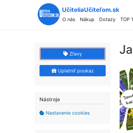
UčiteliaUčiteľom.sk
Hlavní
O nás
Nákup
Dotazy
TOP 
navigace
Ja
Zľavy
Uplatniť poukaz
Nástroje
Nastavenie cookies