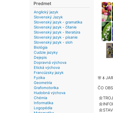
Predmet
Anglický jazyk
Slovenský Jazyk
Slovenský jazyk - gramatika
Slovenský jazyk - čítanie
Slovenský jazyk - literatúra
Slovenský jazyk - písanie
Slovenský jazyk - sloh
Biológia
Cudzie jazyky
Dejepis
Dopravná výchova
Etická výchova
Francúzsky jazyk
🌸🌷JA
Fyzika
Geometria
ČO OBS
Grafomotorika
Hudobná výchova
🌼TRO
Chémia
Informatika
🌼INFO
Logopédia
🌼STAV