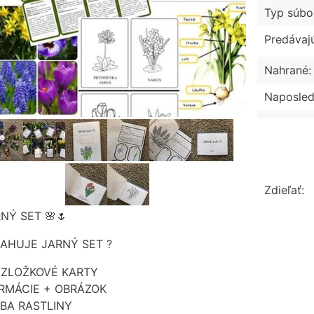
Typ súbo
Predávaj
Nahrané:
Naposled
Zdieľať:
RNÝ SET 🌸🌷
AHUJE JARNÝ SET ?
JZLOŽKOVÉ KARTY
RMÁCIE + OBRÁZOK
BA RASTLINY