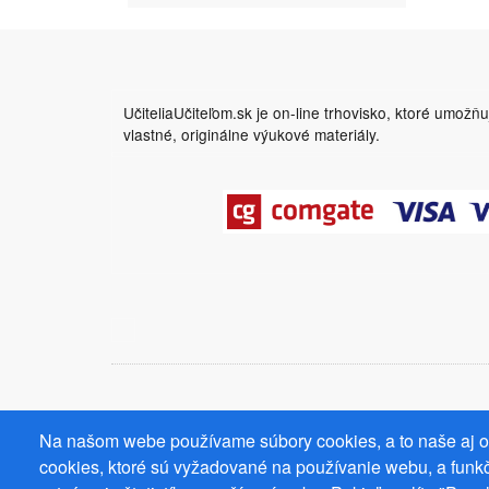
UčiteliaUčiteľom.sk je on-line trhovisko, ktoré umožň
vlastné, originálne výukové materiály.
Na našom webe používame súbory cookies, a to naše aj od
cookies, ktoré sú vyžadované na používanie webu, a funkč