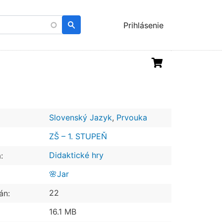
Menu
Prihlásenie
uživatelského
účtu
Slovenský Jazyk
,
Prvouka
ZŠ – 1. STUPEŇ
Didaktické hry
:
🌸Jar
22
án:
16.1 MB