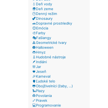
💧Deň vody
🌍Deň zeme
🕒Denný režim
🦖Dinosaury
🚗Dopravné prostriedky
😊Emócia
🎨Farby
🎭Fašiangy
🔺Geometrické tvary
🎃Halloween
🐞Hmyz
🎸Hudobné nástroje
🪶Indiáni
🌸Jar
🍁Jeseň
🎉Karneval
🫀Ľudské telo
🐸Obojživelníci (žaby, ...)
🐍Plazy
👷Povolania
🦴Pravek
💻Programovanie