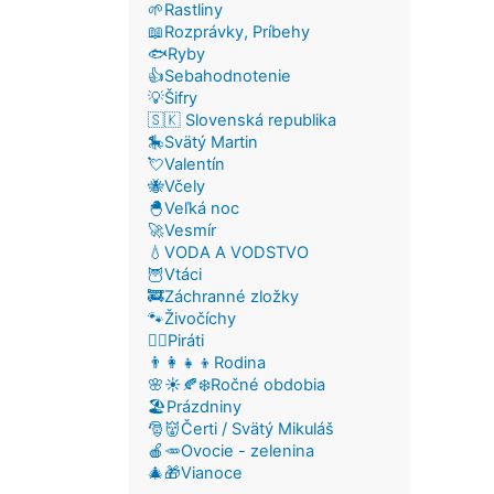
🌱Rastliny
📖Rozprávky, Príbehy
🐟Ryby
👍Sebahodnotenie
💡Šifry
🇸🇰 Slovenská republika
🎠Svätý Martin
💘Valentín
🐝Včely
🐣Veľká noc
🚀Vesmír
💧VODA A VODSTVO
🦉Vtáci
🚒Záchranné zložky
🐾Živočíchy
🏴‍☠️Piráti
👨‍👩‍👧‍👦Rodina
🌸☀️🍂❄️Ročné obdobia
🏖️Prázdniny
🎅👹Čerti / Svätý Mikuláš
🍎🥕Ovocie - zelenina
🎄🎁Vianoce