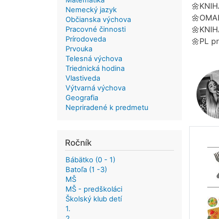
Matematika
🌼KNIH
Nemecký jazyk
🌼OMA
Občianska výchova
🌼KNIHA
Pracovné činnosti
Prírodoveda
🌼PL pre
Prvouka
Telesná výchova
Triednická hodina
Vlastiveda
Výtvarná výchova
Geografia
Nepriradené k predmetu
Ročník
Bábätko (0 - 1)
Batoľa (1 -3)
MŠ
MŠ - predškoláci
Školský klub detí
1.
2.