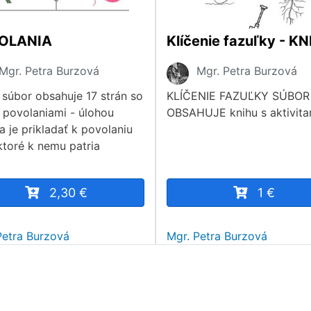
OLANIA
Klíčenie fazuľky - K
Mgr. Petra Burzová
Mgr. Petra Burzová
 súbor obsahuje 17 strán so
KLÍČENIE FAZUĽKY SÚBOR
i povolaniami - úlohou
OBSAHUJE knihu s aktivita
a je prikladať k povolaniu
 ktoré k nemu patria
2,30 €
1 €
Petra Burzová
Mgr. Petra Burzová