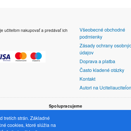
DALŠÍ
Všeobecné obchodné
uje učiteľom nakupovať a predávať ich
ODKAZY
podmienky
Zásady ochrany osobný
údajov
Doprava a platba
Často kladené otázky
Kontakt
Autori na Uciteliauciteĺo
Spolupracujeme
 tretích strán. Základné
né cookies, ktoré slúžia na