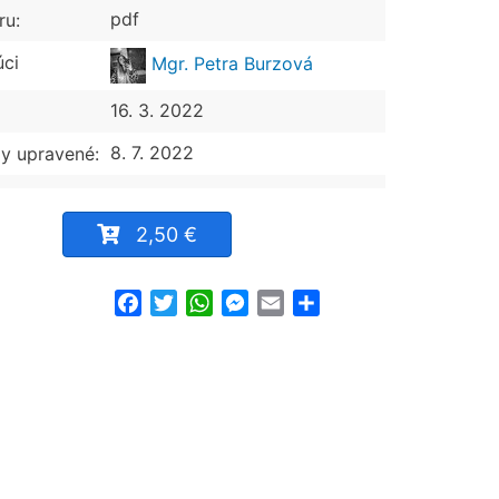
pdf
ru:
úci
Mgr. Petra Burzová
16. 3. 2022
8. 7. 2022
y upravené:
2,50 €
Facebook
Twitter
WhatsApp
Messenger
Email
Share