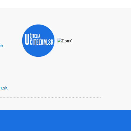
ch
m.sk