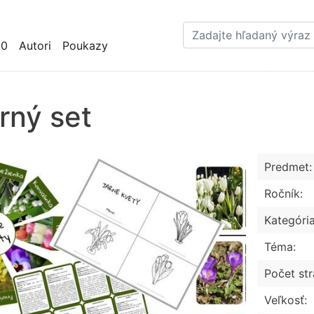
Skočiť
na
hlavný
10
Autori
Poukazy
obsah
rný set
Predmet:
Ročník:
Kategória
Téma:
Počet str
Veľkosť: