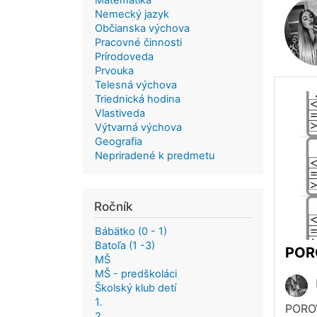
Matematika
Nemecký jazyk
Občianska výchova
Pracovné činnosti
Prírodoveda
Prvouka
Telesná výchova
Triednická hodina
Vlastiveda
Výtvarná výchova
Geografia
Nepriradené k predmetu
Ročník
Bábätko (0 - 1)
Batoľa (1 -3)
POR
MŠ
MŠ - predškoláci
Školský klub detí
1.
PORO
2.