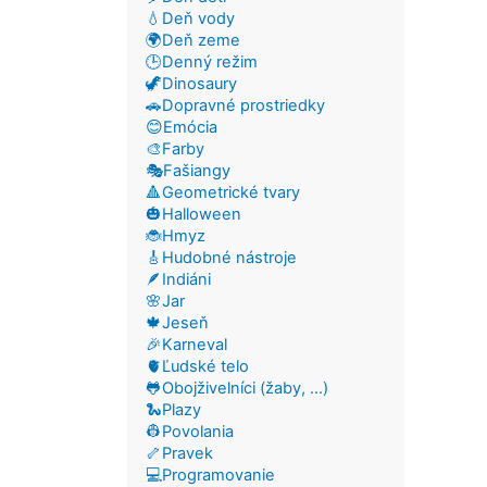
💧Deň vody
🌍Deň zeme
🕒Denný režim
🦖Dinosaury
🚗Dopravné prostriedky
😊Emócia
🎨Farby
🎭Fašiangy
🔺Geometrické tvary
🎃Halloween
🐞Hmyz
🎸Hudobné nástroje
🪶Indiáni
🌸Jar
🍁Jeseň
🎉Karneval
🫀Ľudské telo
🐸Obojživelníci (žaby, ...)
🐍Plazy
👷Povolania
🦴Pravek
💻Programovanie