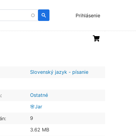
Menu
Prihlásenie
uživatelského
účtu
Slovenský jazyk - písanie
Ostatné
:
🌸Jar
9
án:
3.62 MB