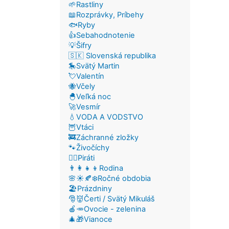
🌱Rastliny
📖Rozprávky, Príbehy
🐟Ryby
👍Sebahodnotenie
💡Šifry
🇸🇰 Slovenská republika
🎠Svätý Martin
💘Valentín
🐝Včely
🐣Veľká noc
🚀Vesmír
💧VODA A VODSTVO
🦉Vtáci
🚒Záchranné zložky
🐾Živočíchy
🏴‍☠️Piráti
👨‍👩‍👧‍👦Rodina
🌸☀️🍂❄️Ročné obdobia
🏖️Prázdniny
🎅👹Čerti / Svätý Mikuláš
🍎🥕Ovocie - zelenina
🎄🎁Vianoce