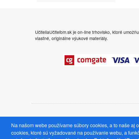
UčiteliaUčiteľom.sk je on-line trhovisko, ktoré umožň
vlastné, originálne výukové materiály.
Na našom webe používame súbory cookies, a to naše aj od
cookies, ktoré sú vyžadované na používanie webu, a funkč