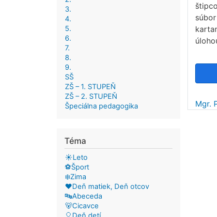
štipc
3.
súbor
4.
5.
karta
6.
úloho
7.
8.
9.
SŠ
ZŠ – 1. STUPEŇ
ZŠ – 2. STUPEŇ
Mgr. 
Špeciálna pedagogika
Téma
☀️Leto
⚽Šport
❄️Zima
❤️Deň matiek, Deň otcov
🔤Abeceda
🐻Cicavce
🎈Deň detí