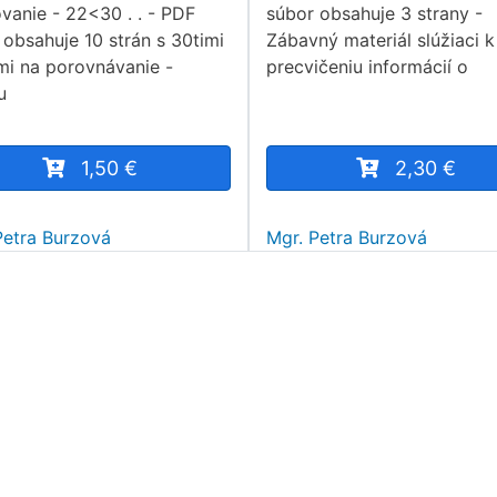
ovanie - 22<30 . . - PDF
súbor obsahuje 3 strany -
 obsahuje 10 strán s 30timi
Zábavný materiál slúžiaci k
mi na porovnávanie -
precvičeniu informácií o
u
1,50 €
2,30 €
Petra Burzová
Mgr. Petra Burzová