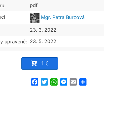
pdf
ru:
úci
Mgr. Petra Burzová
23. 3. 2022
23. 5. 2022
y upravené:
1 €
Facebook
Twitter
WhatsApp
Messenger
Email
Share