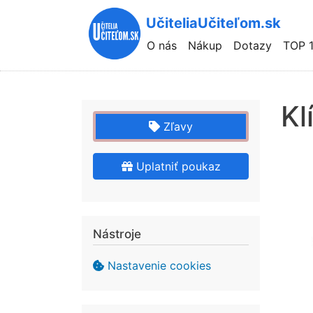
UčiteliaUčiteľom.sk
Hlavní
O nás
Nákup
Dotazy
TOP 
navigace
Kl
Zľavy
Uplatniť poukaz
Nástroje
Nastavenie cookies