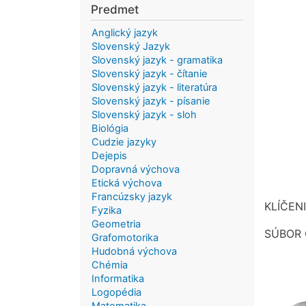
Predmet
Anglický jazyk
Slovenský Jazyk
Slovenský jazyk - gramatika
Slovenský jazyk - čítanie
Slovenský jazyk - literatúra
Slovenský jazyk - písanie
Slovenský jazyk - sloh
Biológia
Cudzie jazyky
Dejepis
Dopravná výchova
Etická výchova
Francúzsky jazyk
KLÍČEN
Fyzika
Geometria
SÚBOR O
Grafomotorika
Hudobná výchova
Chémia
Informatika
Logopédia