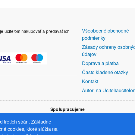
DALŠÍ
Všeobecné obchodné
uje učiteľom nakupovať a predávať ich
ODKAZY
podmienky
Zásady ochrany osobný
údajov
Doprava a platba
Často kladené otázky
Kontakt
Autori na Uciteliauciteĺo
Spolupracujeme
 tretích strán. Základné
né cookies, ktoré slúžia na