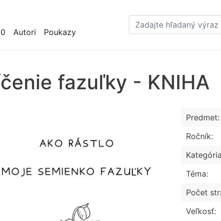
Skočiť
na
hlavný
10
Autori
Poukazy
obsah
íčenie fazuľky - KNIHA
Predmet:
Ročník:
Kategória
Téma:
Počet str
Veľkosť: