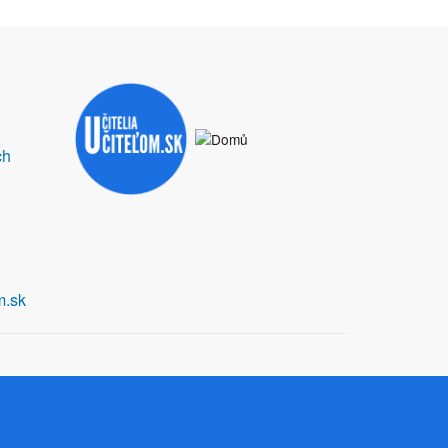
ch
m.sk