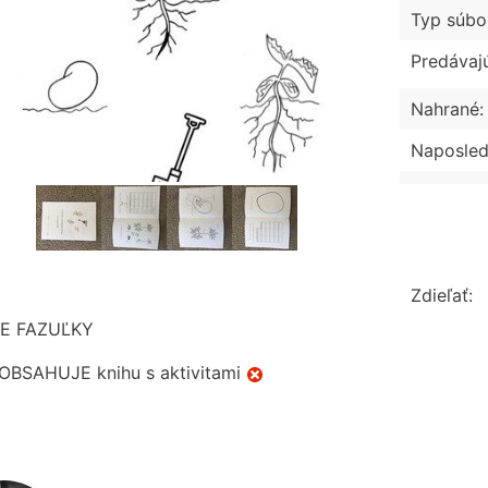
Typ súbo
Predávaj
Nahrané:
Naposled
Zdieľať:
IE FAZUĽKY
BSAHUJE knihu s aktivitami