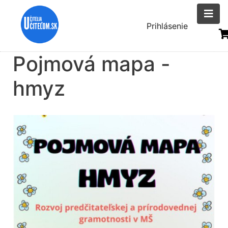
Skočiť
na
Menu
Prihlásenie
hlavný
uživatelsk
obsah
Pojmová mapa -
účtu
hmyz