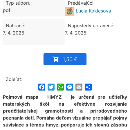
Typ súboru:
Predávajúci
pdf
Lucia Koklesová
Nahrané:
Naposledy upravené:
7. 4. 2025
7. 4. 2025
1,50 €
Zdieľať:
Facebook
Twitter
WhatsApp
Messenger
Email
Share
Pojmová mapa - HMYZ - je určená pre učiteľky
materských škôl na efektívne rozvíjanie
predčitateľskej gramotnosti a prírodovedného
poznania detí. Pomáha deťom vizuálne prepájať pojmy
súvisiace s témou hmyz, podporuje ich slovnú zásobu