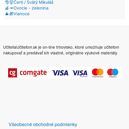
🎅👹Čerti / Svätý Mikuláš
🍎🥕Ovocie - zelenina
🎄🎁Vianoce
UčiteliaUčiteľom.sk je on-line trhovisko, ktoré umožňuje učiteľom
nakupovať a predávať ich vlastné, originálne výukové materiály.
DALŠÍ
Všeobecné obchodné podmienky
ODKAZY