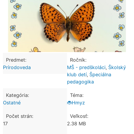
Predmet:
Ročník:
Prírodoveda
MŠ - predškoláci
,
Školský
klub detí
,
Špeciálna
pedagogika
Kategória:
Téma:
Ostatné
🐞Hmyz
Počet strán:
Veľkosť:
17
2.38 MB