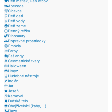
❤️Deň matiek, Deň otcov
🔤Abeceda
🐻Cicavce
🎈Deň detí
💧Deň vody
🌍Deň zeme
🕒Denný režim
🦖Dinosaury
🚗Dopravné prostriedky
😊Emócia
🎨Farby
🎭Fašiangy
🔺Geometrické tvary
🎃Halloween
🐞Hmyz
🎸Hudobné nástroje
🪶Indiáni
🌸Jar
🍁Jeseň
🎉Karneval
🫀Ľudské telo
🐸Obojživelníci (žaby, ...)
🐍Plazy