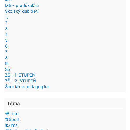
MŠ - predškoláci
Školský klub detí
1.
2.
3.
4.
5.
6.
7.
8.
9.
SŠ
ZŠ – 1. STUPEŇ
ZŠ – 2. STUPEŇ
Špeciálna pedagogika
Téma
☀️Leto
⚽Šport
❄️Zima