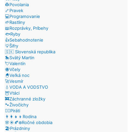
👷Povolania
🦴Pravek
💻Programovanie
🌱Rastliny
📖Rozprávky, Príbehy
🐟Ryby
👍Sebahodnotenie
💡Šifry
🇸🇰 Slovenská republika
🎠Svätý Martin
💘Valentín
🐝Včely
🐣Veľká noc
🚀Vesmír
💧VODA A VODSTVO
🦉Vtáci
🚒Záchranné zložky
🐾Živočíchy
🏴‍☠️Piráti
👨‍👩‍👧‍👦Rodina
🌸☀️🍂❄️Ročné obdobia
🏖️Prázdniny