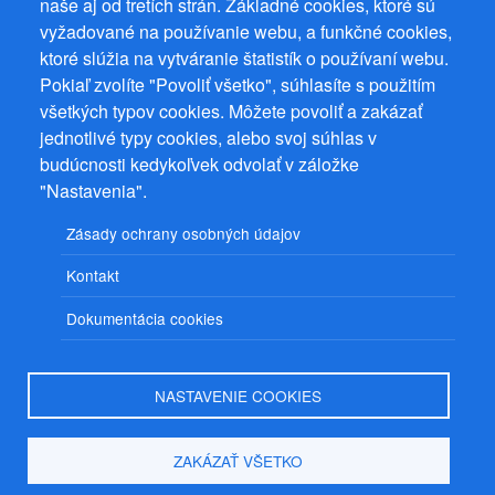
naše aj od tretích strán. Základné cookies, ktoré sú
vyžadované na používanie webu, a funkčné cookies,
Prevádzkovateľ: Mgr. Bc. Žaneta Radimecká, MBA, Ostrov 256, 561
ktoré slúžia na vytváranie štatistík o používaní webu.
22 Ostrov, IČ 08993033, DIČ CZ9161263958
Pokiaľ zvolíte "Povoliť všetko", súhlasíte s použitím
© 2026
PuzzleWebs
s.r.o.
všetkých typov cookies. Môžete povoliť a zakázať
jednotlivé typy cookies, alebo svoj súhlas v
budúcnosti kedykoľvek odvolať v záložke
"Nastavenia".
Zásady ochrany osobných údajov
Kontakt
Dokumentácia cookies
NASTAVENIE COOKIES
ZAKÁZAŤ VŠETKO