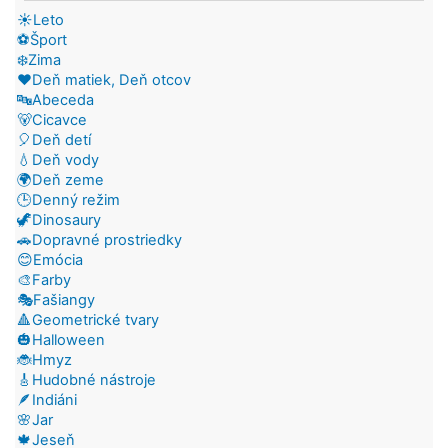
☀️Leto
⚽Šport
❄️Zima
❤️Deň matiek, Deň otcov
🔤Abeceda
🐻Cicavce
🎈Deň detí
💧Deň vody
🌍Deň zeme
🕒Denný režim
🦖Dinosaury
🚗Dopravné prostriedky
😊Emócia
🎨Farby
🎭Fašiangy
🔺Geometrické tvary
🎃Halloween
🐞Hmyz
🎸Hudobné nástroje
🪶Indiáni
🌸Jar
🍁Jeseň