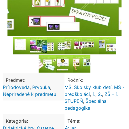
Predmet:
Ročník:
Prírodoveda
,
Prvouka
,
MŠ
,
Školský klub detí
,
MŠ -
Nepriradené k predmetu
predškoláci
,
1.
,
2.
,
ZŠ – 1.
STUPEŇ
,
Špeciálna
pedagogika
Kategória:
Téma:
Didaktické hry
,
Ostatné
🌸Jar