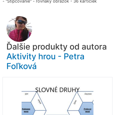
- "Štipcovanie" - rovnaký obrázok - 36 kartičiek
Ďalšie produkty od autora
Aktivity hrou - Petra
Foľková