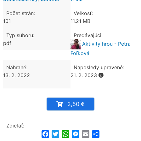
Počet strán:
Veľkosť:
101
11.21 MB
Typ súboru:
Predávajúci
pdf
Aktivity hrou - Petra
Foľková
Nahrané:
Naposledy upravené:
13. 2. 2022
21. 2. 2023
2,50 €
Zdieľať:
Facebook
Twitter
WhatsApp
Messenger
Email
Share