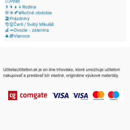
🏴‍☠️Piráti
👨‍👩‍👧‍👦Rodina
🌸☀️🍂❄️Ročné obdobia
🏖️Prázdniny
🎅👹Čerti / Svätý Mikuláš
🍎🥕Ovocie - zelenina
🎄🎁Vianoce
UčiteliaUčiteľom.sk je on-line trhovisko, ktoré umožňuje učiteľom
nakupovať a predávať ich vlastné, originálne výukové materiály.