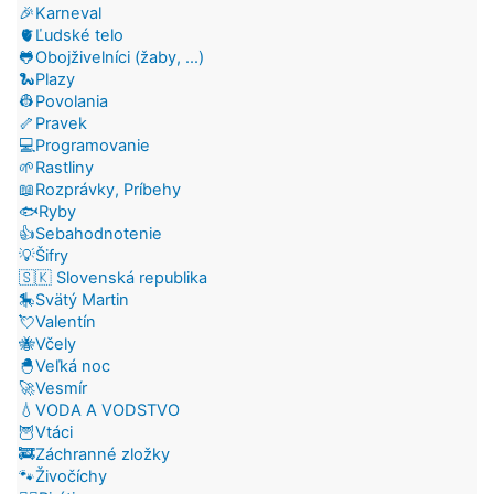
🎉Karneval
🫀Ľudské telo
🐸Obojživelníci (žaby, ...)
🐍Plazy
👷Povolania
🦴Pravek
💻Programovanie
🌱Rastliny
📖Rozprávky, Príbehy
🐟Ryby
👍Sebahodnotenie
💡Šifry
🇸🇰 Slovenská republika
🎠Svätý Martin
💘Valentín
🐝Včely
🐣Veľká noc
🚀Vesmír
💧VODA A VODSTVO
🦉Vtáci
🚒Záchranné zložky
🐾Živočíchy