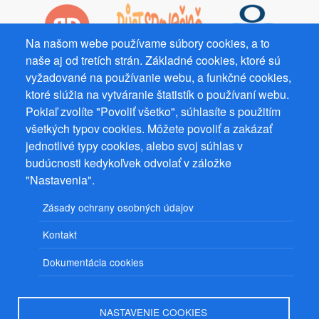
Na našom webe používame súbory cookies, a to
naše aj od tretích strán. Základné cookies, ktoré sú
vyžadované na používanie webu, a funkčné cookies,
Prevádzkovateľ: Mgr. Bc. Žaneta Radimecká, MBA, Ostrov 256, 561
22 Ostrov, IČ 08993033, DIČ CZ9161263958
ktoré slúžia na vytváranie štatistík o používaní webu.
Pokiaľ zvolíte "Povoliť všetko", súhlasíte s použitím
© 2026
PuzzleWebs
s.r.o.
všetkých typov cookies. Môžete povoliť a zakázať
jednotlivé typy cookies, alebo svoj súhlas v
budúcnosti kedykoľvek odvolať v záložke
"Nastavenia".
Zásady ochrany osobných údajov
Kontakt
Dokumentácia cookies
NASTAVENIE COOKIES