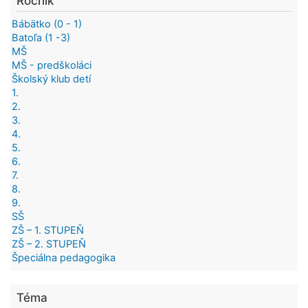
Ročník
Bábätko (0 - 1)
Batoľa (1 -3)
MŠ
MŠ - predškoláci
Školský klub detí
1.
2.
3.
4.
5.
6.
7.
8.
9.
SŠ
ZŠ – 1. STUPEŇ
ZŠ – 2. STUPEŇ
Špeciálna pedagogika
Téma