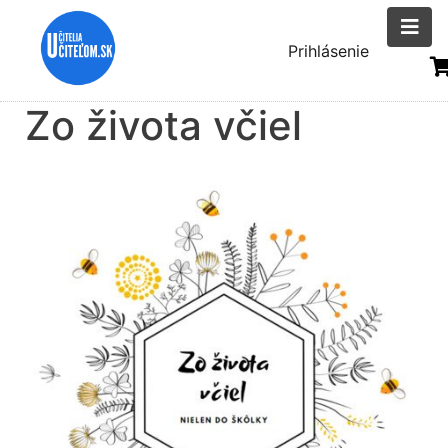
Skočiť
na
Menu
Prihlásenie
hlavný
uživatelsk
obsah
Zo života včiel
účtu