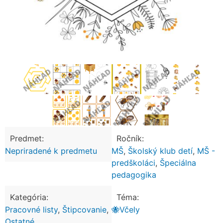
Predmet:
Ročník:
Nepriradené k predmetu
MŠ
,
Školský klub detí
,
MŠ -
predškoláci
,
Špeciálna
pedagogika
Kategória:
Téma:
Pracovné listy
,
Štipcovanie
,
🐝Včely
Ostatné