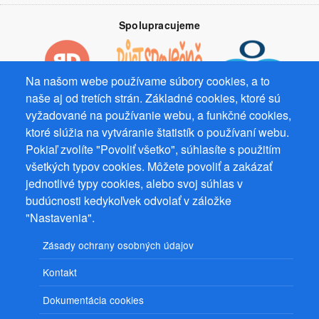
Spolupracujeme
Na našom webe používame súbory cookies, a to
naše aj od tretích strán. Základné cookies, ktoré sú
Prevádzkovateľ: Mgr. Bc. Žaneta Radimecká, MBA, Ostrov 256, 561
vyžadované na používanie webu, a funkčné cookies,
22 Ostrov, IČ 08993033, DIČ CZ9161263958
ktoré slúžia na vytváranie štatistík o používaní webu.
Pokiaľ zvolíte "Povoliť všetko", súhlasíte s použitím
© 2026
PuzzleWebs
s.r.o.
všetkých typov cookies. Môžete povoliť a zakázať
jednotlivé typy cookies, alebo svoj súhlas v
budúcnosti kedykoľvek odvolať v záložke
"Nastavenia".
Zásady ochrany osobných údajov
Kontakt
Dokumentácia cookies