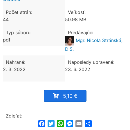
Počet strán:
Veľkosť:
44
50.98 MB
Typ súboru:
Predávajúci
pdf
Mgr. Nicola Stránská,
DiS.
Nahrané:
Naposledy upravené:
2. 3. 2022
23. 6. 2022
5,10 €
Zdieľať:
Facebook
Twitter
WhatsApp
Messenger
Email
Share