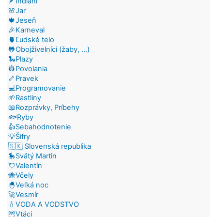
🪶Indiáni
🌸Jar
🍁Jeseň
🎉Karneval
🫀Ľudské telo
🐸Obojživelníci (žaby, ...)
🐍Plazy
👷Povolania
🦴Pravek
💻Programovanie
🌱Rastliny
📖Rozprávky, Príbehy
🐟Ryby
👍Sebahodnotenie
💡Šifry
🇸🇰 Slovenská republika
🎠Svätý Martin
💘Valentín
🐝Včely
🐣Veľká noc
🚀Vesmír
💧VODA A VODSTVO
🦉Vtáci