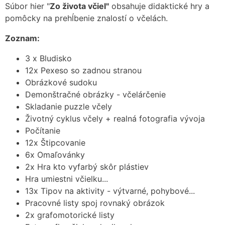
Súbor hier "
Zo života včiel"
obsahuje didaktické hry a
pomôcky na prehĺbenie znalostí o včelách.
Zoznam:
3 x Bludisko
12x Pexeso so zadnou stranou
Obrázkové sudoku
Demonštračné obrázky - včelárčenie
Skladanie puzzle včely
Životný cyklus včely + realná fotografia vývoja
Počítanie
12x Štipcovanie
6x Omaľovánky
2x Hra kto vyfarbý skôr plástiev
Hra umiestni včielku...
13x Tipov na aktivity - výtvarné, pohybové...
Pracovné listy spoj rovnaký obrázok
2x grafomotorické listy