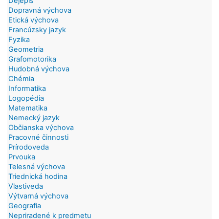
Dejepis
Dopravná výchova
Etická výchova
Francúzsky jazyk
Fyzika
Geometria
Grafomotorika
Hudobná výchova
Chémia
Informatika
Logopédia
Matematika
Nemecký jazyk
Občianska výchova
Pracovné činnosti
Prírodoveda
Prvouka
Telesná výchova
Triednická hodina
Vlastiveda
Výtvarná výchova
Geografia
Nepriradené k predmetu