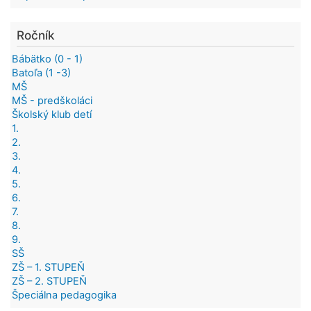
Ročník
Bábätko (0 - 1)
Batoľa (1 -3)
MŠ
MŠ - predškoláci
Školský klub detí
1.
2.
3.
4.
5.
6.
7.
8.
9.
SŠ
ZŠ – 1. STUPEŇ
ZŠ – 2. STUPEŇ
Špeciálna pedagogika