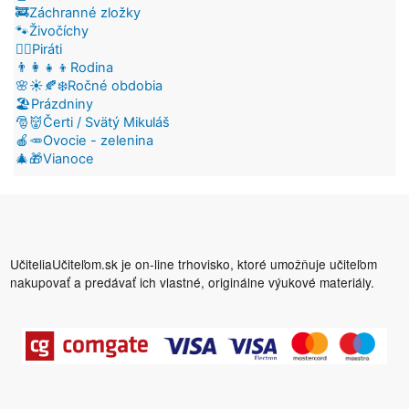
🚒Záchranné zložky
🐾Živočíchy
🏴‍☠️Piráti
👨‍👩‍👧‍👦Rodina
🌸☀️🍂❄️Ročné obdobia
🏖️Prázdniny
🎅👹Čerti / Svätý Mikuláš
🍎🥕Ovocie - zelenina
🎄🎁Vianoce
UčiteliaUčiteľom.sk je on-line trhovisko, ktoré umožňuje učiteľom
nakupovať a predávať ich vlastné, originálne výukové materiály.