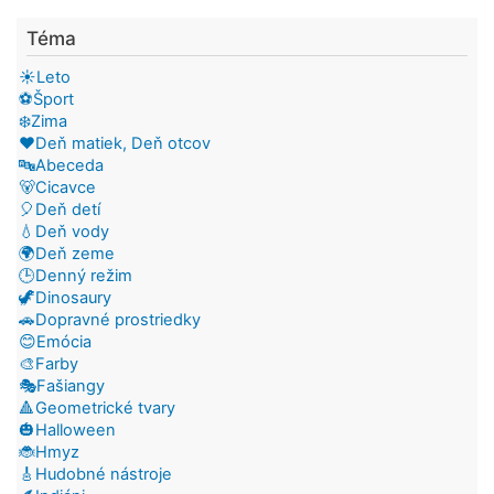
Téma
☀️Leto
⚽Šport
❄️Zima
❤️Deň matiek, Deň otcov
🔤Abeceda
🐻Cicavce
🎈Deň detí
💧Deň vody
🌍Deň zeme
🕒Denný režim
🦖Dinosaury
🚗Dopravné prostriedky
😊Emócia
🎨Farby
🎭Fašiangy
🔺Geometrické tvary
🎃Halloween
🐞Hmyz
🎸Hudobné nástroje