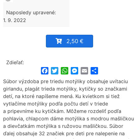
Naposledy upravené:
1. 9. 2022
2,50 €
Zdieľať:
Facebook
Twitter
WhatsApp
Messenger
Email
Share
Súbor výzdoba pre triedu motýliky obsahuje uvítaciu
girlandu, plagát trieda motýliky, kytičky so značkami
detí, na ktoré napíšeme mená. Ku kvietkom si tiež
vytlačíme motýliky podľa počtu detí v triede
a pripevníme ku kytičkám. Môžeme rozdeliť podľa
pohlavia, chlapcom dáme motýlika s modrou mašličkou
a dievčatkám motýlika s ružovou mašličkou. Súbor
ďalej obsahuje 32 značiek pre deti pre nalepenie na