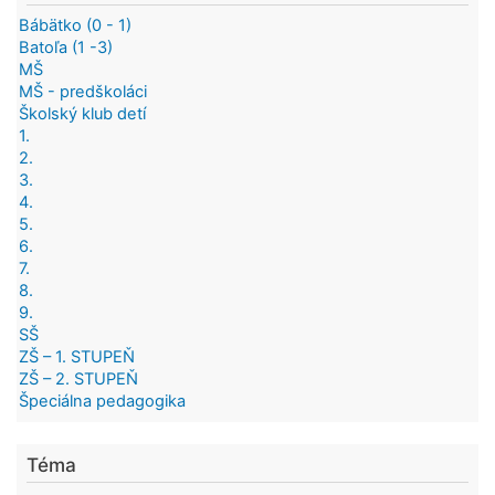
Bábätko (0 - 1)
Batoľa (1 -3)
MŠ
MŠ - predškoláci
Školský klub detí
1.
2.
3.
4.
5.
6.
7.
8.
9.
SŠ
ZŠ – 1. STUPEŇ
ZŠ – 2. STUPEŇ
Špeciálna pedagogika
Téma