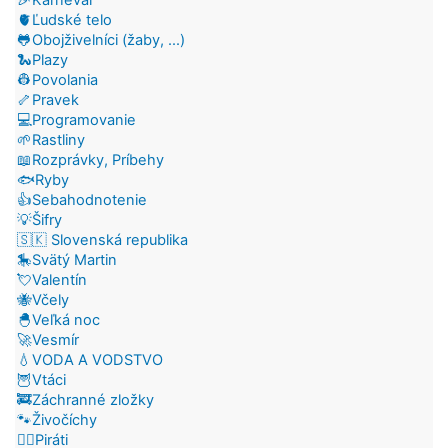
🫀Ľudské telo
🐸Obojživelníci (žaby, ...)
🐍Plazy
👷Povolania
🦴Pravek
💻Programovanie
🌱Rastliny
📖Rozprávky, Príbehy
🐟Ryby
👍Sebahodnotenie
💡Šifry
🇸🇰 Slovenská republika
🎠Svätý Martin
💘Valentín
🐝Včely
🐣Veľká noc
🚀Vesmír
💧VODA A VODSTVO
🦉Vtáci
🚒Záchranné zložky
🐾Živočíchy
🏴‍☠️Piráti