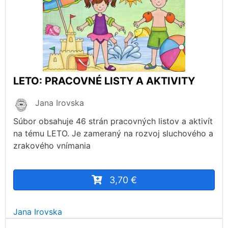
LETO: PRACOVNÉ LISTY A AKTIVITY
Jana Irovska
Súbor obsahuje 46 strán pracovných listov a aktivít
na tému LETO. Je zameraný na rozvoj sluchového a
zrakového vnímania
3,70 €
Jana Irovska