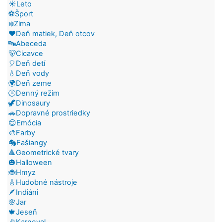
☀️Leto
⚽Šport
❄️Zima
❤️Deň matiek, Deň otcov
🔤Abeceda
🐻Cicavce
🎈Deň detí
💧Deň vody
🌍Deň zeme
🕒Denný režim
🦖Dinosaury
🚗Dopravné prostriedky
😊Emócia
🎨Farby
🎭Fašiangy
🔺Geometrické tvary
🎃Halloween
🐞Hmyz
🎸Hudobné nástroje
🪶Indiáni
🌸Jar
🍁Jeseň
🎉Karneval