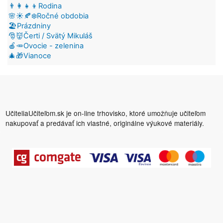
👨‍👩‍👧‍👦Rodina
🌸☀️🍂❄️Ročné obdobia
🏖️Prázdniny
🎅👹Čerti / Svätý Mikuláš
🍎🥕Ovocie - zelenina
🎄🎁Vianoce
UčiteliaUčiteľom.sk je on-line trhovisko, ktoré umožňuje učiteľom
nakupovať a predávať ich vlastné, originálne výukové materiály.