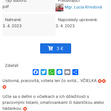
Typ súboru:
Predávajúci
pdf
Mgr. Lucia Krivdová
Nahrané:
Naposledy upravené:
3. 4. 2023
3. 4. 2023
3 €
Zdieľať:
Facebook
Twitter
WhatsApp
Messenger
Email
Share
Usilovná, pracovitá, vzlieta len čo svitá... VČIELKA
Učte sa s deťmi o včielkach a ich dôležitosti s
pracovnými listami, omaľovankami či básničkou alebo
hádankou.