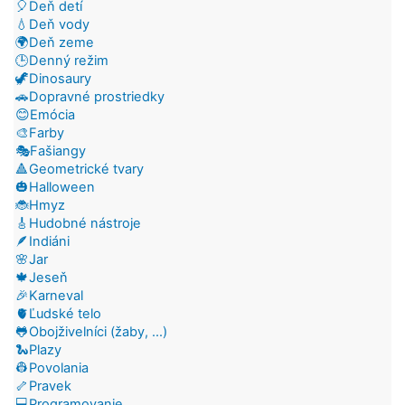
🎈Deň detí
💧Deň vody
🌍Deň zeme
🕒Denný režim
🦖Dinosaury
🚗Dopravné prostriedky
😊Emócia
🎨Farby
🎭Fašiangy
🔺Geometrické tvary
🎃Halloween
🐞Hmyz
🎸Hudobné nástroje
🪶Indiáni
🌸Jar
🍁Jeseň
🎉Karneval
🫀Ľudské telo
🐸Obojživelníci (žaby, ...)
🐍Plazy
👷Povolania
🦴Pravek
💻Programovanie