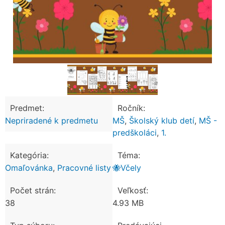
Predmet:
Ročník:
Nepriradené k predmetu
MŠ
,
Školský klub detí
,
MŠ -
predškoláci
,
1.
Kategória:
Téma:
Omaľovánka
,
Pracovné listy
🐝Včely
Počet strán:
Veľkosť:
38
4.93 MB