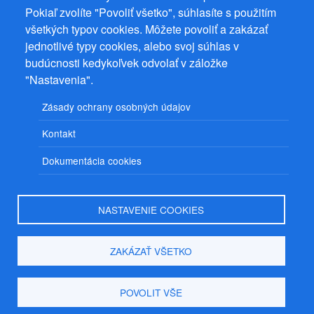
Pokiaľ zvolíte "Povoliť všetko", súhlasíte s použitím
© 2026
PuzzleWebs
s.r.o.
všetkých typov cookies. Môžete povoliť a zakázať
jednotlivé typy cookies, alebo svoj súhlas v
budúcnosti kedykoľvek odvolať v záložke
"Nastavenia".
Zásady ochrany osobných údajov
Kontakt
Dokumentácia cookies
NASTAVENIE COOKIES
ZAKÁZAŤ VŠETKO
POVOLIT VŠE