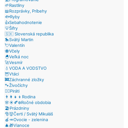
🌱Rastliny
📖Rozprávky, Príbehy
🐟Ryby
👍Sebahodnotenie
💡Šifry
🇸🇰 Slovenská republika
🎠Svätý Martin
💘Valentín
🐝Včely
🐣Veľká noc
🚀Vesmír
💧VODA A VODSTVO
🦉Vtáci
🚒Záchranné zložky
🐾Živočíchy
🏴‍☠️Piráti
👨‍👩‍👧‍👦Rodina
🌸☀️🍂❄️Ročné obdobia
🏖️Prázdniny
🎅👹Čerti / Svätý Mikuláš
🍎🥕Ovocie - zelenina
🎄🎁Vianoce