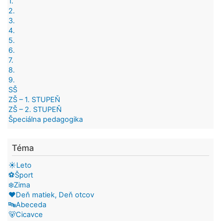
1.
2.
3.
4.
5.
6.
7.
8.
9.
SŠ
ZŠ – 1. STUPEŇ
ZŠ – 2. STUPEŇ
Špeciálna pedagogika
Téma
☀️Leto
⚽Šport
❄️Zima
❤️Deň matiek, Deň otcov
🔤Abeceda
🐻Cicavce