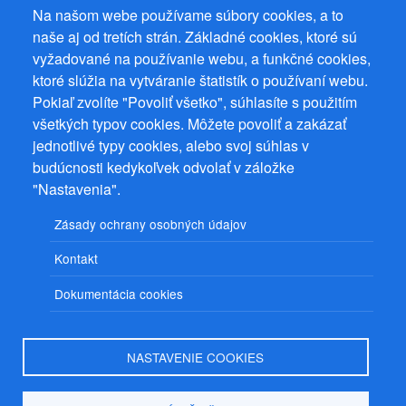
Na našom webe používame súbory cookies, a to
naše aj od tretích strán. Základné cookies, ktoré sú
vyžadované na používanie webu, a funkčné cookies,
ktoré slúžia na vytváranie štatistík o používaní webu.
Prevádzkovateľ: Mgr. Bc. Žaneta Radimecká, MBA, Ostrov 256, 561
22 Ostrov, IČ 08993033, DIČ CZ9161263958
Pokiaľ zvolíte "Povoliť všetko", súhlasíte s použitím
všetkých typov cookies. Môžete povoliť a zakázať
© 2026
PuzzleWebs
s.r.o.
jednotlivé typy cookies, alebo svoj súhlas v
budúcnosti kedykoľvek odvolať v záložke
"Nastavenia".
Zásady ochrany osobných údajov
Kontakt
Dokumentácia cookies
NASTAVENIE COOKIES