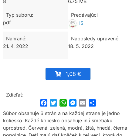
8
6.75 MB
Typ súboru:
Predávajúci
pdf
IS
Nahrané:
Naposledy upravené:
21. 4. 2022
18. 5. 2022
1,08 €
Zdieľať:
Facebook
Twitter
WhatsApp
Messenger
Email
Share
Súbor obsahuje 6 strán a na každej strane je jedno
koliesko. Každé koliesko obsahuje inú smetiaku
uprostred. Červená, zelená, modrá, žltá, hnedá, čierna
popolnice. Deti majú dať kolíček k tej veci, ktorá do