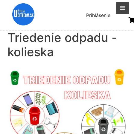
Skočiť
na
Menu
Prihlásenie
hlavný
uživatelsk
obsah
Triedenie odpadu -
účtu
kolieska