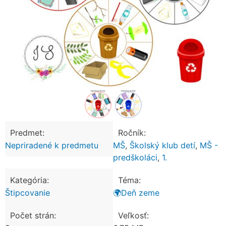
Predmet:
Ročník:
Nepriradené k predmetu
MŠ
,
Školský klub detí
,
MŠ -
predškoláci
,
1.
Kategória:
Téma:
Štipcovanie
🌍Deň zeme
Počet strán:
Veľkosť: