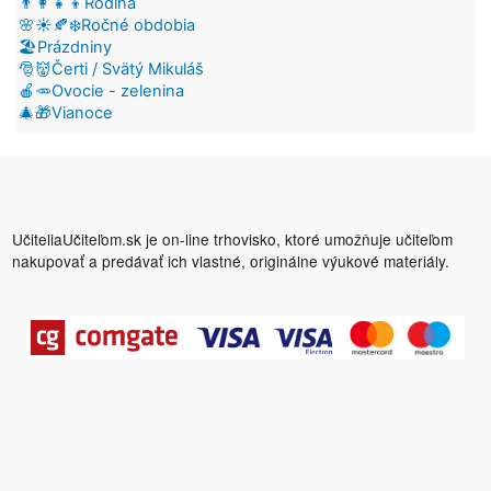
👨‍👩‍👧‍👦Rodina
🌸☀️🍂❄️Ročné obdobia
🏖️Prázdniny
🎅👹Čerti / Svätý Mikuláš
🍎🥕Ovocie - zelenina
🎄🎁Vianoce
UčiteliaUčiteľom.sk je on-line trhovisko, ktoré umožňuje učiteľom
nakupovať a predávať ich vlastné, originálne výukové materiály.