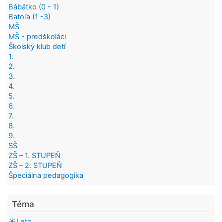
Bábätko (0 - 1)
Batoľa (1 -3)
MŠ
MŠ - predškoláci
Školský klub detí
1.
2.
3.
4.
5.
6.
7.
8.
9.
SŠ
ZŠ – 1. STUPEŇ
ZŠ – 2. STUPEŇ
Špeciálna pedagogika
Téma
☀️Leto