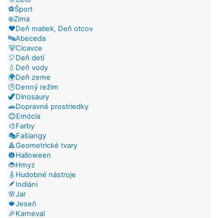
⚽Šport
❄️Zima
❤️Deň matiek, Deň otcov
🔤Abeceda
🐻Cicavce
🎈Deň detí
💧Deň vody
🌍Deň zeme
🕒Denný režim
🦖Dinosaury
🚗Dopravné prostriedky
😊Emócia
🎨Farby
🎭Fašiangy
🔺Geometrické tvary
🎃Halloween
🐞Hmyz
🎸Hudobné nástroje
🪶Indiáni
🌸Jar
🍁Jeseň
🎉Karneval