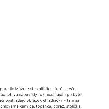
radie.Môžete si zvoliť tie, ktoré sa vám
m jednotlivé nápovedy rozmiestňujete po byte.
eti poskladajú obrázok chladničky - tam sa
ýchlovarná kanvica, topánka, obraz, stolička,