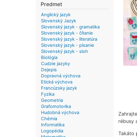
Predmet
Anglický jazyk
Slovenský Jazyk
Slovenský jazyk - gramatika
Slovenský jazyk - čítanie
Slovenský jazyk - literatúra
Slovenský jazyk - písanie
Slovenský jazyk - sloh
Biológia
Cudzie jazyky
Dejepis
Dopravná výchova
Etická výchova
Francúzsky jazyk
Fyzika
Geometria
Grafomotorika
Hudobná výchova
Zahrajt
Chémia
rébusy 
Informatika
Logopédia
Takáto 