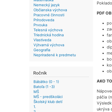
Matematika
Poklado
Nemecký jazyk
Občianska výchova
PDF OB
Pracovné činnosti
Prírodoveda
po
Prvouka
za
Telesná výchova
fa
Triednická hodina
Vlastiveda
ob
Výtvarná výchova
di
Geografia
me
Nepriradené k predmetu
bo
ko
ob
Ročník
AKO TO
Bábätko (0 - 1)
Batoľa (1 -3)
Nápoved
MŠ
MŠ - predškoláci
páčia (
Školský klub detí
Výsledk
1.
ukrýva ď
2.