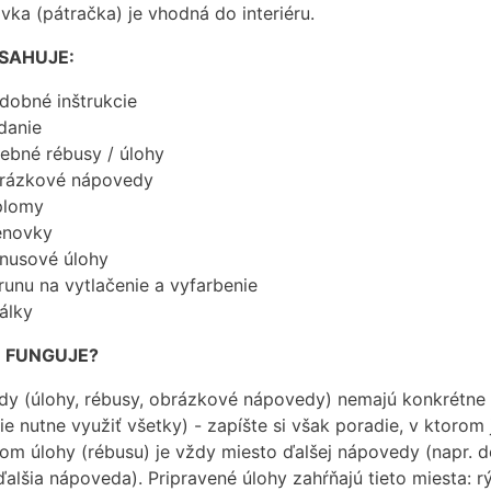
vka (pátračka) je vhodná do interiéru.
SAHUJE:
dobné inštrukcie
danie
rebné rébusy / úlohy
rázkové nápovedy
plomy
novky
nusové úlohy
runu na vytlačenie a vyfarbenie
álky
 FUNGUJE?
y (úlohy, rébusy, obrázkové nápovedy) nemajú konkrétne po
nie nutne využiť všetky) - zapíšte si však poradie, v ktoro
om úlohy (rébusu) je vždy miesto ďalšej nápovedy (napr. d
alšia nápoveda). Pripravené úlohy zahŕňajú tieto miesta: r