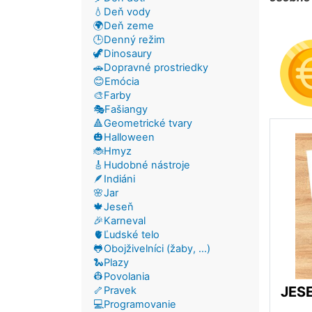
💧Deň vody
🌍Deň zeme
🕒Denný režim
🦖Dinosaury
🚗Dopravné prostriedky
😊Emócia
🎨Farby
🎭Fašiangy
🔺Geometrické tvary
🎃Halloween
🐞Hmyz
🎸Hudobné nástroje
🪶Indiáni
🌸Jar
🍁Jeseň
🎉Karneval
🫀Ľudské telo
🐸Obojživelníci (žaby, ...)
🐍Plazy
👷Povolania
JESE
🦴Pravek
💻Programovanie