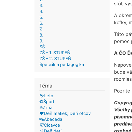
stôl, vy
3.
4.
A okrem
5.
kefky, m
6.
7.
Táto pá
8.
9.
pomoc p
SŠ
ZŠ – 1. STUPEŇ
A ČO Ď
ZŠ – 2. STUPEŇ
Špeciálna pedagogika
Nápoved
bude vä
rozmies
Téma
Pozrite 
☀️Leto
⚽Šport
Copyrig
❄️Zima
Všetky 
❤️Deň matiek, Deň otcov
písomné
🔤Abeceda
predáva
🐻Cicavce
osobné 
🎈Deň detí