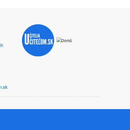
ch
m.sk