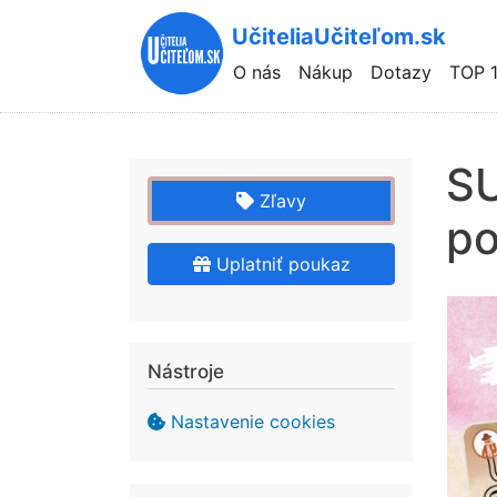
UčiteliaUčiteľom.sk
Hlavní
O nás
Nákup
Dotazy
TOP 
navigace
SU
Zľavy
po
Uplatniť poukaz
Nástroje
Nastavenie cookies