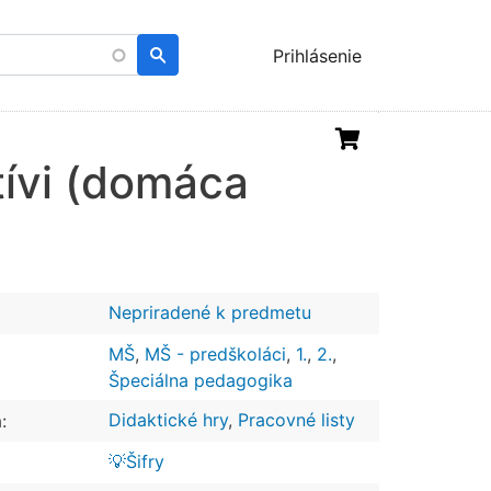
Menu
Prihlásenie
uživatelského
účtu
tívi (domáca
Nepriradené k predmetu
MŠ
,
MŠ - predškoláci
,
1.
,
2.
,
Špeciálna pedagogika
Didaktické hry
,
Pracovné listy
:
💡Šifry