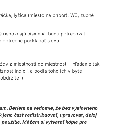
čka, lyžica (miesto na príbor), WC, zubné
ré nepoznajú písmená, budú potrebovať
e potrebné poskladať slovo.
ždy z miestnosti do miestnosti - hľadanie tak
nosť indícií, a podľa toho ich v byte
obdržíte :)
vam. Beriem na vedomie, že bez výslovného
eho časť redistribuovať, upravovať, ďalej
 použitie. Môžem si vytvárať kópie pre