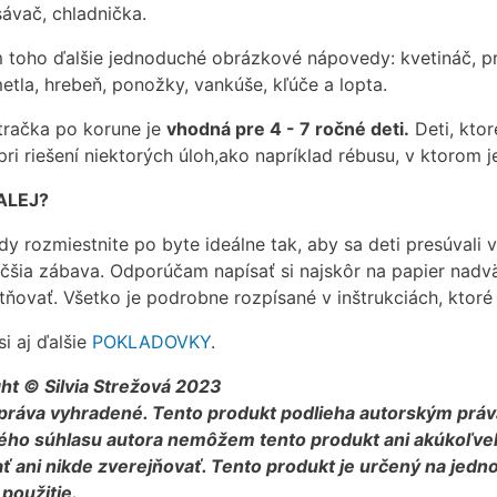
sávač, chladnička.
 toho ďalšie jednoduché obrázkové nápovedy: kvetináč, prá
etla, hrebeň, ponožky, vankúše, kľúče a lopta.
tračka po korune je
vhodná pre 4 - 7 ročné deti.
Deti, kto
ri riešení niektorých úloh,ako napríklad rébusu, v ktorom j
ALEJ?
y rozmiestnite po byte ideálne tak, aby sa deti presúvali v
čšia zábava. Odporúčam napísať si najskôr na papier nadväz
tňovať. Všetko je podrobne rozpísané v inštrukciách, ktoré 
si aj ďalšie
POKLADOVKY
.
ht © Silvia Strežová 2023
práva vyhradené. Tento produkt podlieha autorským prá
ho súhlasu autora nemôžem tento produkt ani akúkoľvek j
ť ani nikde zverejňovať. Tento produkt je určený na jedno
použitie.