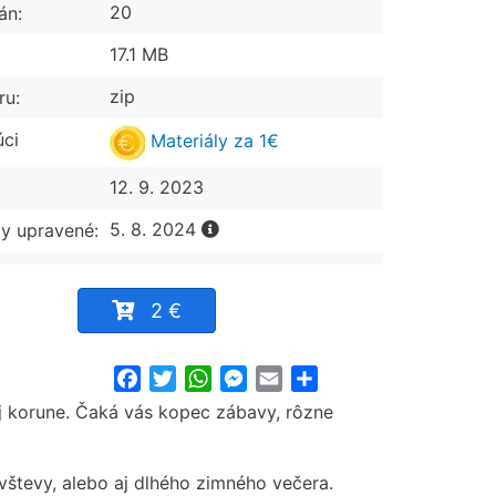
20
án:
17.1 MB
zip
ru:
úci
Materiály za 1€
12. 9. 2023
5. 8. 2024
y upravené:
2 €
Facebook
Twitter
WhatsApp
Messenger
Email
Share
nej korune. Čaká vás kopec zábavy, rôzne
vštevy, alebo aj dlhého zimného večera.