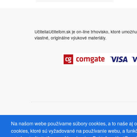
UčiteliaUčiteľom.sk je on-line trhovisko, ktoré umožň
vlastné, originálne výukové materiály.
Na našom webe používame súbory cookies, a to naše aj od
cookies, ktoré sú vyžadované na používanie webu, a funkč