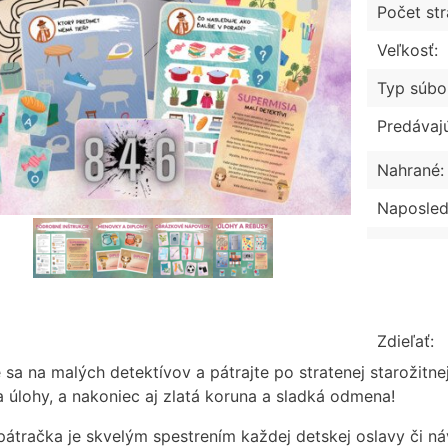
Počet str
Veľkosť:
Typ súbo
Predávaj
Nahrané:
Naposled
Zdieľať:
e sa na malých detektívov a pátrajte po stratenej starožit
a úlohy, a nakoniec aj zlatá koruna a sladká odmena!
pátračka je skvelým spestrením každej detskej oslavy či ná