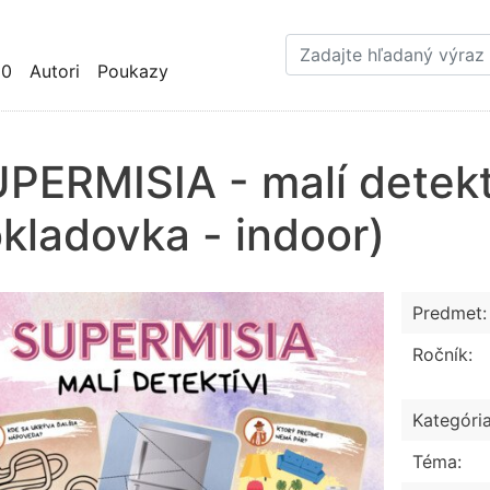
Skočiť
na
hlavný
10
Autori
Poukazy
obsah
PERMISIA - malí detek
kladovka - indoor)
Predmet:
Ročník:
Kategória
Téma: