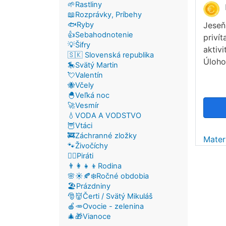
🌱Rastliny
📖Rozprávky, Príbehy
🐟Ryby
Jeseň
👍Sebahodnotenie
privít
💡Šifry
aktiv
🇸🇰 Slovenská republika
Úloho
🎠Svätý Martin
💘Valentín
🐝Včely
🐣Veľká noc
🚀Vesmír
💧VODA A VODSTVO
🦉Vtáci
🚒Záchranné zložky
Mater
🐾Živočíchy
🏴‍☠️Piráti
👨‍👩‍👧‍👦Rodina
🌸☀️🍂❄️Ročné obdobia
🏖️Prázdniny
🎅👹Čerti / Svätý Mikuláš
🍎🥕Ovocie - zelenina
🎄🎁Vianoce