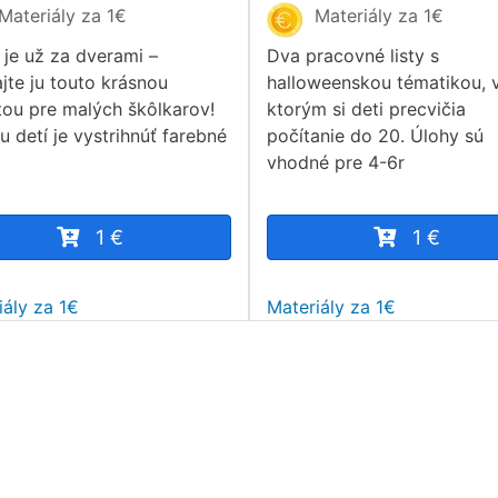
Materiály za 1€
Materiály za 1€
 je už za dverami –
Dva pracovné listy s
ajte ju touto krásnou
halloweenskou tématikou, 
itou pre malých škôlkarov!
ktorým si deti precvičia
u detí je vystrihnúť farebné
počítanie do 20. Úlohy sú
vhodné pre 4-6r
1 €
1 €
iály za 1€
Materiály za 1€