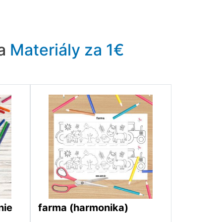
ra
Materiály za 1€
nie
farma (harmonika)