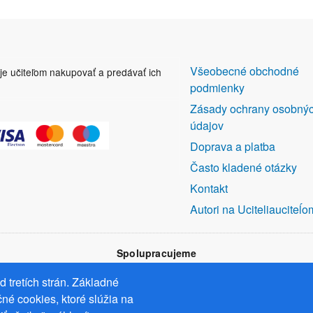
DALŠÍ
Všeobecné obchodné
uje učiteľom nakupovať a predávať ich
ODKAZY
podmienky
Zásady ochrany osobný
údajov
Doprava a platba
Často kladené otázky
Kontakt
Autori na Uciteliauciteĺo
Spolupracujeme
 tretích strán. Základné
né cookies, ktoré slúžia na