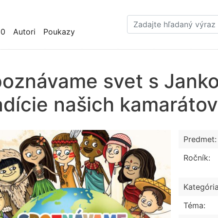
Skočiť
na
hlavný
10
Autori
Poukazy
obsah
oznávame svet s Janko
adície našich kamarátov
Predmet:
Ročník:
Kategória
Téma: