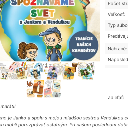
Počet str
Veľkosť:
Typ súbo
Predávaj
Nahrané:
Naposled
Zdieľať:
maráti!
no je Janko a spolu s mojou mladšou sestrou Vendulkou ce
ch mohli porozprávať ostatným. Pri našom poslednom dobro