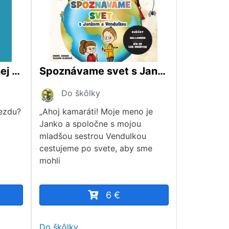
O ukradnutej vianočnej hviezde
Spoznávame svet s Jankom a Vendulkou - Dušičky, Halloween, Día de los Muertos
Do škôlky
iezdu?
„Ahoj kamaráti! Moje meno je
Janko a spoločne s mojou
mladšou sestrou Vendulkou
cestujeme po svete, aby sme
mohli
6 €
Do škôlky