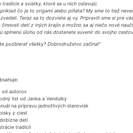
 tradície a sviatky, ktoré sa u nich oslavujú.
apríklad čo je to origami alebo piňata? My sme to tiež ne
zvedeli. Teraz sa to dozviete aj vy. Pripravili sme si pre 
 činnosti detí z iných krajín a možno sa aj niečo nové naučí
ú splnenú úlohu od nás dostanete suvenír do svojho cesto
te pozbierať všetky? Dobrodružstvo začína!
“
bsahuje:
st od autorov
odný list od Janka a Vendulky
nuál na prípravu jednotlivých stanovísk
pisky z ciest
dobizne detí
strácie tradícií