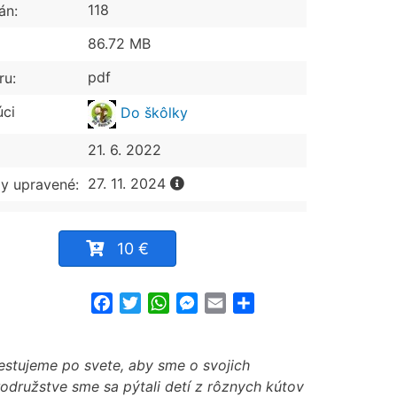
118
án:
86.72 MB
pdf
ru:
úci
Do škôlky
21. 6. 2022
27. 11. 2024
y upravené:
10 €
Facebook
Twitter
WhatsApp
Messenger
Email
Share
stujeme po svete, aby sme o svojich
družstve sme sa pýtali detí z rôznych kútov