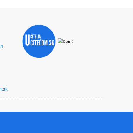
ch
m.sk