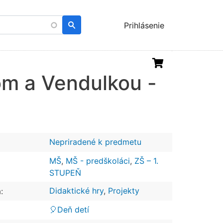
Menu
Prihlásenie
uživatelského
účtu
m a Vendulkou -
Nepriradené k predmetu
MŠ
,
MŠ - predškoláci
,
ZŠ – 1.
STUPEŇ
Didaktické hry
,
Projekty
:
🎈Deň detí