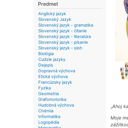
Predmet
Anglický jazyk
Slovenský Jazyk
Slovenský jazyk - gramatika
Slovenský jazyk - čítanie
Slovenský jazyk - literatúra
Slovenský jazyk - písanie
Slovenský jazyk - sloh
Biológia
Cudzie jazyky
Dejepis
Dopravná výchova
Etická výchova
Francúzsky jazyk
Fyzika
Geometria
Grafomotorika
Hudobná výchova
„
Ahoj ka
Chémia
Informatika
Moje me
Logopédia
zážitko