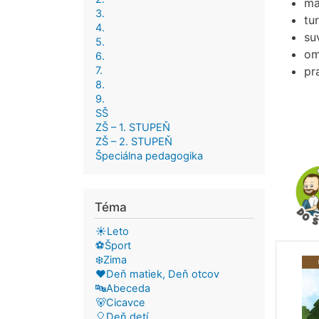
ma
3.
tu
4.
su
5.
om
6.
7.
pr
8.
9.
SŠ
ZŠ – 1. STUPEŇ
ZŠ – 2. STUPEŇ
Špeciálna pedagogika
Téma
☀️Leto
⚽Šport
❄️Zima
❤️Deň matiek, Deň otcov
🔤Abeceda
🐻Cicavce
🎈Deň detí