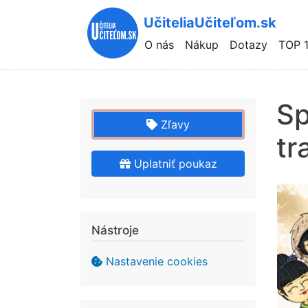
UčiteliaUčiteľom.sk
Hlavní
O nás
Nákup
Dotazy
TOP 
navigace
Sp
Zľavy
tr
Uplatniť poukaz
Nástroje
Nastavenie cookies