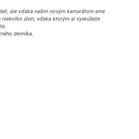
vedeli, ale vďaka našim novým kamarátom sme
vás niekoľko úloh, vďaka ktorým si vyskúšate
te.
vného denníka.