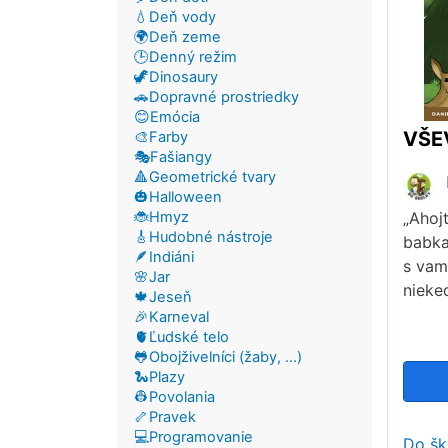
💧Deň vody
🌍Deň zeme
🕒Denný režim
🦖Dinosaury
🚗Dopravné prostriedky
😊Emócia
🎨Farby
🎭Fašiangy
🔺Geometrické tvary
🎃Halloween
🐞Hmyz
„Ahoj
🎸Hudobné nástroje
babka
🪶Indiáni
s vam
🌸Jar
nieked
🍁Jeseň
🎉Karneval
🫀Ľudské telo
🐸Obojživelníci (žaby, ...)
🐍Plazy
👷Povolania
🦴Pravek
💻Programovanie
Do šk