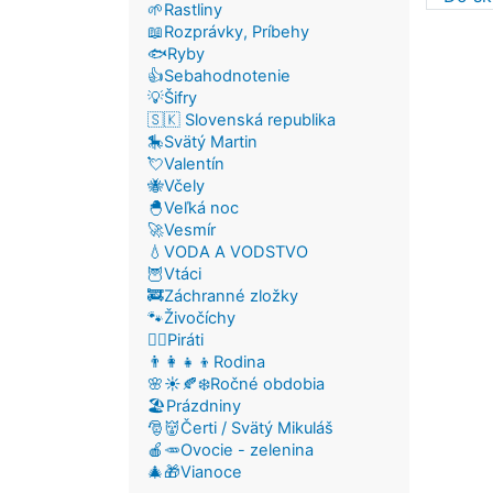
🌱Rastliny
📖Rozprávky, Príbehy
🐟Ryby
👍Sebahodnotenie
💡Šifry
🇸🇰 Slovenská republika
🎠Svätý Martin
💘Valentín
🐝Včely
🐣Veľká noc
🚀Vesmír
💧VODA A VODSTVO
🦉Vtáci
🚒Záchranné zložky
🐾Živočíchy
🏴‍☠️Piráti
👨‍👩‍👧‍👦Rodina
🌸☀️🍂❄️Ročné obdobia
🏖️Prázdniny
🎅👹Čerti / Svätý Mikuláš
🍎🥕Ovocie - zelenina
🎄🎁Vianoce