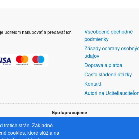
DALŠÍ
Všeobecné obchodné
uje učiteľom nakupovať a predávať ich
ODKAZY
podmienky
Zásady ochrany osobný
údajov
Doprava a platba
Často kladené otázky
Kontakt
Autori na Uciteliauciteĺo
Spolupracujeme
 tretích strán. Základné
né cookies, ktoré slúžia na