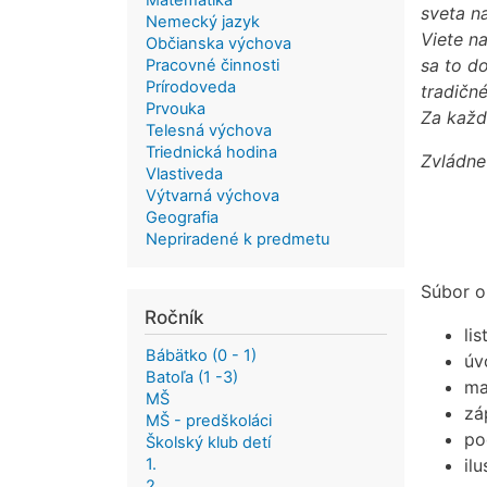
Matematika
sveta na
Nemecký jazyk
Viete n
Občianska výchova
sa to do
Pracovné činnosti
Prírodoveda
tradičné
Prvouka
Za každ
Telesná výchova
Triednická hodina
Zvládne
Vlastiveda
Výtvarná výchova
Geografia
Nepriradené k predmetu
Súbor o
Ročník
li
Bábätko (0 - 1)
úv
Batoľa (1 -3)
ma
MŠ
zá
MŠ - predškoláci
po
Školský klub detí
1.
ilu
2.