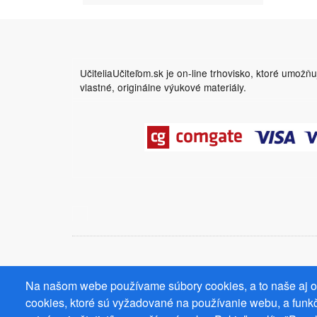
UčiteliaUčiteľom.sk je on-line trhovisko, ktoré umožň
vlastné, originálne výukové materiály.
Na našom webe používame súbory cookies, a to naše aj od
cookies, ktoré sú vyžadované na používanie webu, a funkč