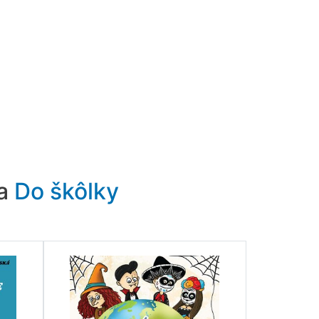
ra
Do škôlky