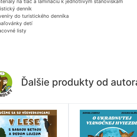
teriály na tlač a lamináciu k jednotlivým stanoviskám
ristický denník
veníry do turistického denníka
aľovánky detí
acovné listy
Ďalšie produkty od auto