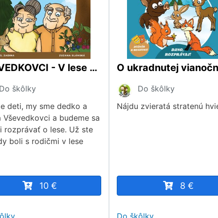
VŠEVEDKOVCI - V lese s babkou Betkou a dedom Lojzom
Do škôlky
Do škôlky
te deti, my sme dedko a
Nájdu zvieratá stratenú hv
 Vševedkovci a budeme sa
i rozprávať o lese. Už ste
y boli s rodičmi v lese
10 €
8 €
ôlky
Do škôlky