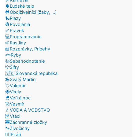
🫀Ľudské telo
🐸Obojživelníci (žaby, ...)
🐍Plazy
👷Povolania
🦴Pravek
💻Programovanie
🌱Rastliny
📖Rozprávky, Príbehy
🐟Ryby
👍Sebahodnotenie
💡Šifry
🇸🇰 Slovenská republika
🎠Svätý Martin
💘Valentín
🐝Včely
🐣Veľká noc
🚀Vesmír
💧VODA A VODSTVO
🦉Vtáci
🚒Záchranné zložky
🐾Živočíchy
🏴‍☠️Piráti