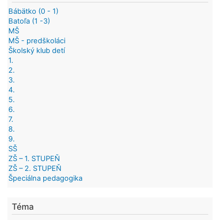
Bábätko (0 - 1)
Batoľa (1 -3)
MŠ
MŠ - predškoláci
Školský klub detí
1.
2.
3.
4.
5.
6.
7.
8.
9.
SŠ
ZŠ – 1. STUPEŇ
ZŠ – 2. STUPEŇ
Špeciálna pedagogika
Téma