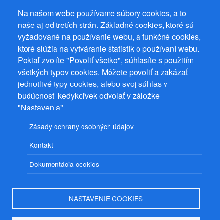
Na našom webe používame súbory cookies, a to
naše aj od tretích strán. Základné cookies, ktoré sú
vyžadované na používanie webu, a funkčné cookies,
ktoré slúžia na vytváranie štatistík o používaní webu.
Prevádzkovateľ: Mgr. Bc. Žaneta Radimecká, MBA, Ostrov 256, 561
22 Ostrov, IČ 08993033, DIČ CZ9161263958
Pokiaľ zvolíte "Povoliť všetko", súhlasíte s použitím
všetkých typov cookies. Môžete povoliť a zakázať
© 2026
PuzzleWebs
s.r.o.
jednotlivé typy cookies, alebo svoj súhlas v
budúcnosti kedykoľvek odvolať v záložke
"Nastavenia".
Zásady ochrany osobných údajov
Kontakt
Dokumentácia cookies
NASTAVENIE COOKIES