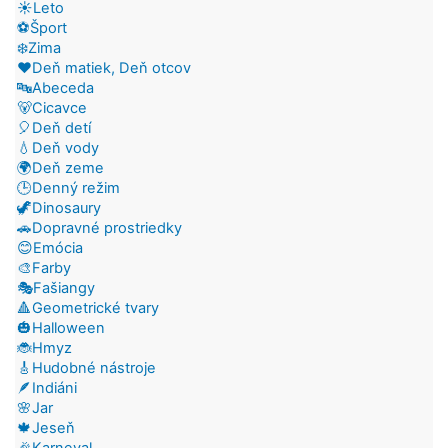
☀️Leto
⚽Šport
❄️Zima
❤️Deň matiek, Deň otcov
🔤Abeceda
🐻Cicavce
🎈Deň detí
💧Deň vody
🌍Deň zeme
🕒Denný režim
🦖Dinosaury
🚗Dopravné prostriedky
😊Emócia
🎨Farby
🎭Fašiangy
🔺Geometrické tvary
🎃Halloween
🐞Hmyz
🎸Hudobné nástroje
🪶Indiáni
🌸Jar
🍁Jeseň
🎉Karneval