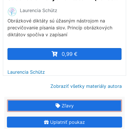
Laurencia Schütz
Obrázkové diktáty sú úžasným nástrojom na
precvičovanie písania slov. Princíp obrázkových
diktátov spočíva v zapísaní
0,99 €
Laurencia Schütz
Zobraziť všetky materiály autora
Zľavy
Uplatniť poukaz