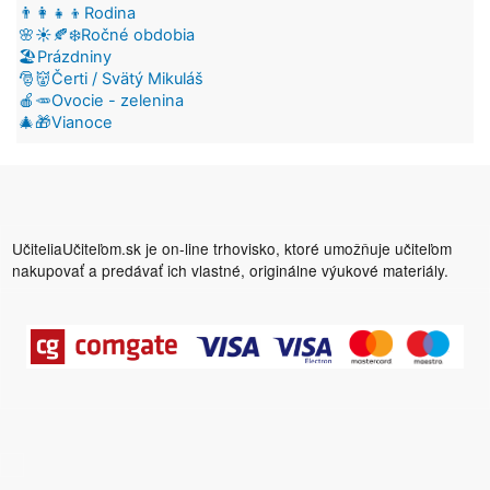
👨‍👩‍👧‍👦Rodina
🌸☀️🍂❄️Ročné obdobia
🏖️Prázdniny
🎅👹Čerti / Svätý Mikuláš
🍎🥕Ovocie - zelenina
🎄🎁Vianoce
UčiteliaUčiteľom.sk je on-line trhovisko, ktoré umožňuje učiteľom
nakupovať a predávať ich vlastné, originálne výukové materiály.