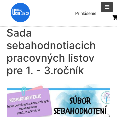
Skočiť
na
Menu
Prihlásenie
hlavný
uživatelsk
obsah
Sada
účtu
sebahodnotiacich
pracovných listov
pre 1. - 3.ročník