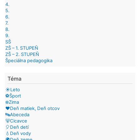
4.
5.
6.
7.
8.
9.
SŠ
ZŠ – 1. STUPEŇ
ZŠ – 2. STUPEŇ
Špeciálna pedagogika
Téma
☀️Leto
⚽Šport
❄️Zima
❤️Deň matiek, Deň otcov
🔤Abeceda
🐻Cicavce
🎈Deň detí
💧Deň vody
🌍Deň zeme