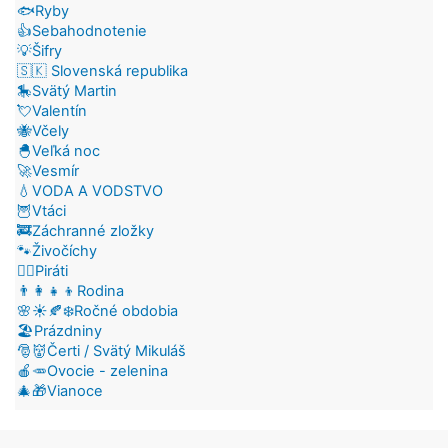
🐟Ryby
👍Sebahodnotenie
💡Šifry
🇸🇰 Slovenská republika
🎠Svätý Martin
💘Valentín
🐝Včely
🐣Veľká noc
🚀Vesmír
💧VODA A VODSTVO
🦉Vtáci
🚒Záchranné zložky
🐾Živočíchy
🏴‍☠️Piráti
👨‍👩‍👧‍👦Rodina
🌸☀️🍂❄️Ročné obdobia
🏖️Prázdniny
🎅👹Čerti / Svätý Mikuláš
🍎🥕Ovocie - zelenina
🎄🎁Vianoce