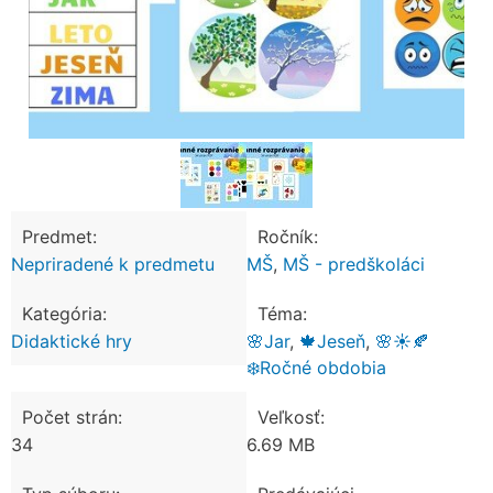
Predmet:
Ročník:
Nepriradené k predmetu
MŠ
,
MŠ - predškoláci
Kategória:
Téma:
Didaktické hry
🌸Jar
,
🍁Jeseň
,
🌸☀️🍂
❄️Ročné obdobia
Počet strán:
Veľkosť:
34
6.69 MB