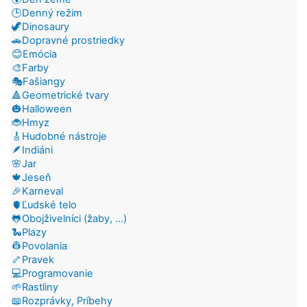
🕒Denný režim
🦖Dinosaury
🚗Dopravné prostriedky
😊Emócia
🎨Farby
🎭Fašiangy
🔺Geometrické tvary
🎃Halloween
🐞Hmyz
🎸Hudobné nástroje
🪶Indiáni
🌸Jar
🍁Jeseň
🎉Karneval
🫀Ľudské telo
🐸Obojživelníci (žaby, ...)
🐍Plazy
👷Povolania
🦴Pravek
💻Programovanie
🌱Rastliny
📖Rozprávky, Príbehy