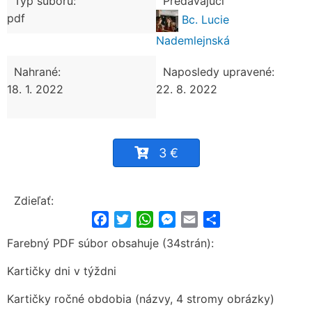
Typ súboru:
Predávajúci
pdf
Bc. Lucie
Nademlejnská
Nahrané:
Naposledy upravené:
18. 1. 2022
22. 8. 2022
3 €
Zdieľať:
Facebook
Twitter
WhatsApp
Messenger
Email
Share
Farebný PDF súbor obsahuje (34strán):
Kartičky dni v týždni
Kartičky ročné obdobia (názvy, 4 stromy obrázky)