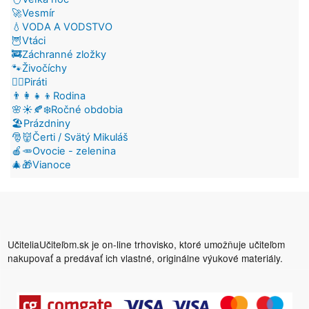
🚀Vesmír
💧VODA A VODSTVO
🦉Vtáci
🚒Záchranné zložky
🐾Živočíchy
🏴‍☠️Piráti
👨‍👩‍👧‍👦Rodina
🌸☀️🍂❄️Ročné obdobia
🏖️Prázdniny
🎅👹Čerti / Svätý Mikuláš
🍎🥕Ovocie - zelenina
🎄🎁Vianoce
UčiteliaUčiteľom.sk je on-line trhovisko, ktoré umožňuje učiteľom
nakupovať a predávať ich vlastné, originálne výukové materiály.