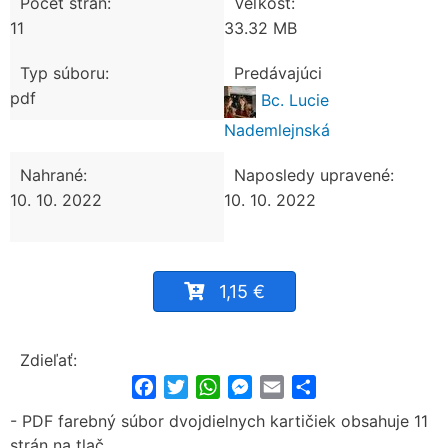
Počet strán:
Veľkosť:
11
33.32 MB
Typ súboru:
Predávajúci
pdf
Bc. Lucie
Nademlejnská
Nahrané:
Naposledy upravené:
10. 10. 2022
10. 10. 2022
1,15 €
Zdieľať:
Facebook
Twitter
WhatsApp
Messenger
Email
Share
- PDF farebný súbor dvojdielnych kartičiek obsahuje 11
strán na tlač