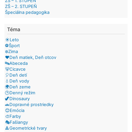
ZŠ – 1. STUPEŇ
ZŠ – 2. STUPEŇ
Špeciálna pedagogika
Téma
☀️Leto
⚽Šport
❄️Zima
❤️Deň matiek, Deň otcov
🔤Abeceda
🐻Cicavce
🎈Deň detí
💧Deň vody
🌍Deň zeme
🕒Denný režim
🦖Dinosaury
🚗Dopravné prostriedky
😊Emócia
🎨Farby
🎭Fašiangy
🔺Geometrické tvary