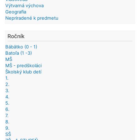
Výtvarná výchova
Geografia
Nepriradené k predmetu
Ročník
Bábätko (0 - 1)
Batoľa (1 -3)
MŠ
MŠ - predškoláci
Školský klub detí
1.
2.
3.
4.
5.
6.
7.
8.
9.
SŠ