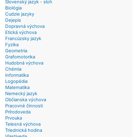
Slovenský jazyk - sloh
Biológia
Cudzie jazyky
Dejepis
Dopravná výchova
Etická výchova
Francúzsky jazyk
Fyzika
Geometria
Grafomotorika
Hudobná výchova
Chémia
Informatika
Logopédia
Matematika
Nemecký jazyk
Občianska výchova
Pracovné činnosti
Prírodoveda
Prvouka
Telesná výchova
Triednická hodina
Vlastiveda