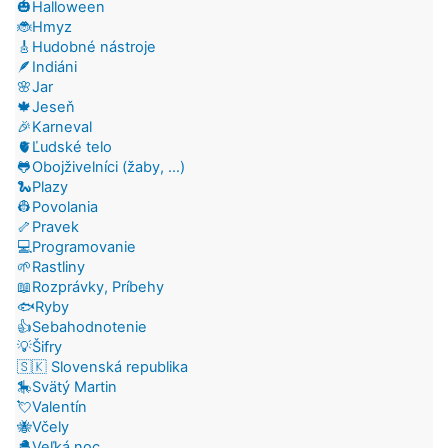
🎃Halloween
🐞Hmyz
🎸Hudobné nástroje
🪶Indiáni
🌸Jar
🍁Jeseň
🎉Karneval
🫀Ľudské telo
🐸Obojživelníci (žaby, ...)
🐍Plazy
👷Povolania
🦴Pravek
💻Programovanie
🌱Rastliny
📖Rozprávky, Príbehy
🐟Ryby
👍Sebahodnotenie
💡Šifry
🇸🇰 Slovenská republika
🎠Svätý Martin
💘Valentín
🐝Včely
🐣Veľká noc