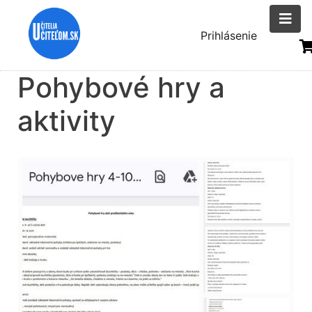
Skočiť
na
Menu
Prihlásenie
hlavný
uživatelsk
obsah
Pohybové hry a
účtu
aktivity