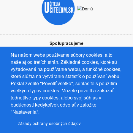
Spolupracujeme
Na našom webe používame súbory cookies, a to
naše aj od tretích strán. Základné cookies, ktoré sú
vyžadované na používanie webu, a funkčné cookies,
ktoré slúžia na vytváranie štatistík o používaní webu.
Prevádzkovateľ: Mgr. Bc. Žaneta Radimecká, MBA, Ostrov 256, 561
Pokiaľ zvolíte "Povoliť všetko", súhlasíte s použitím
22 Ostrov, IČ 08993033, DIČ CZ9161263958
všetkých typov cookies. Môžete povoliť a zakázať
© 2026
PuzzleWebs
s.r.o.
jednotlivé typy cookies, alebo svoj súhlas v
budúcnosti kedykoľvek odvolať v záložke
"Nastavenia".
Zásady ochrany osobných údajov