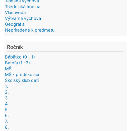
Telesná výchova
Triednická hodina
Vlastiveda
Výtvarná výchova
Geografia
Nepriradené k predmetu
Ročník
Bábätko (0 - 1)
Batoľa (1 -3)
MŠ
MŠ - predškoláci
Školský klub detí
1.
2.
3.
4.
5.
6.
7.
8.