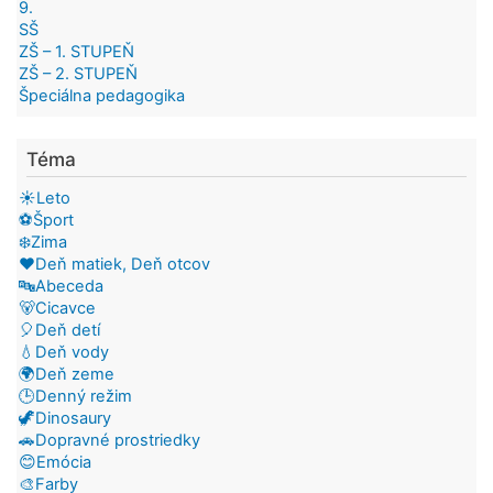
9.
SŠ
ZŠ – 1. STUPEŇ
ZŠ – 2. STUPEŇ
Špeciálna pedagogika
Téma
☀️Leto
⚽Šport
❄️Zima
❤️Deň matiek, Deň otcov
🔤Abeceda
🐻Cicavce
🎈Deň detí
💧Deň vody
🌍Deň zeme
🕒Denný režim
🦖Dinosaury
🚗Dopravné prostriedky
😊Emócia
🎨Farby