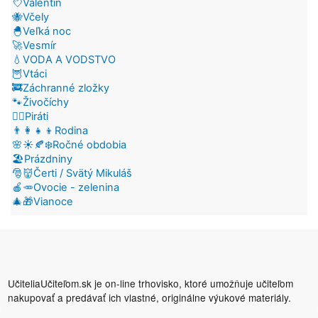
💘Valentín
🐝Včely
🐣Veľká noc
🚀Vesmír
💧VODA A VODSTVO
🦉Vtáci
🚒Záchranné zložky
🐾Živočíchy
🏴‍☠️Piráti
👨‍👩‍👧‍👦Rodina
🌸☀️🍂❄️Ročné obdobia
🏖️Prázdniny
🎅👹Čerti / Svätý Mikuláš
🍎🥕Ovocie - zelenina
🎄🎁Vianoce
UčiteliaUčiteľom.sk je on-line trhovisko, ktoré umožňuje učiteľom
nakupovať a predávať ich vlastné, originálne výukové materiály.