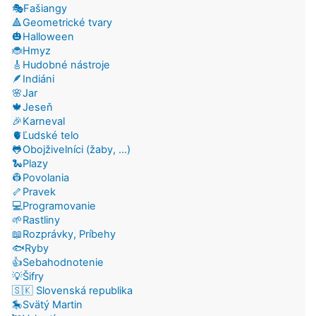
🎭Fašiangy
🔺Geometrické tvary
🎃Halloween
🐞Hmyz
🎸Hudobné nástroje
🪶Indiáni
🌸Jar
🍁Jeseň
🎉Karneval
🫀Ľudské telo
🐸Obojživelníci (žaby, ...)
🐍Plazy
👷Povolania
🦴Pravek
💻Programovanie
🌱Rastliny
📖Rozprávky, Príbehy
🐟Ryby
👍Sebahodnotenie
💡Šifry
🇸🇰 Slovenská republika
🎠Svätý Martin