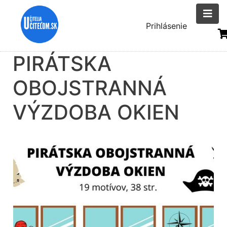
Skočiť
na
Menu
Prihlásenie
hlavný
uživatelsk
obsah
PIRÁTSKA
účtu
OBOJSTRANNÁ
VÝZDOBA OKIEN