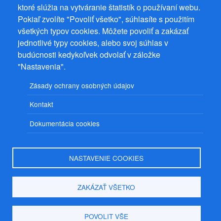
ktoré slúžia na vytváranie štatistík o používaní webu.
Prevádzkovateľ: Mgr. Bc. Žaneta Radimecká, MBA, Ostrov 256, 561
Pokiaľ zvolíte "Povoliť všetko", súhlasíte s použitím
22 Ostrov, IČ 08993033, DIČ CZ9161263958
všetkých typov cookies. Môžete povoliť a zakázať
© 2026
PuzzleWebs
s.r.o.
jednotlivé typy cookies, alebo svoj súhlas v
budúcnosti kedykoľvek odvolať v záložke
"Nastavenia".
Zásady ochrany osobných údajov
Kontakt
Dokumentácia cookies
NASTAVENIE COOKIES
ZAKÁZAŤ VŠETKO
POVOLIT VŠE