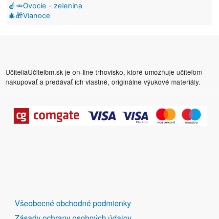
🍎🥕Ovocie - zelenina
🎄🎁Vianoce
UčiteliaUčiteľom.sk je on-line trhovisko, ktoré umožňuje učiteľom
nakupovať a predávať ich vlastné, originálne výukové materiály.
DALŠÍ
Všeobecné obchodné podmienky
ODKAZY
Zásady ochrany osobných údajov