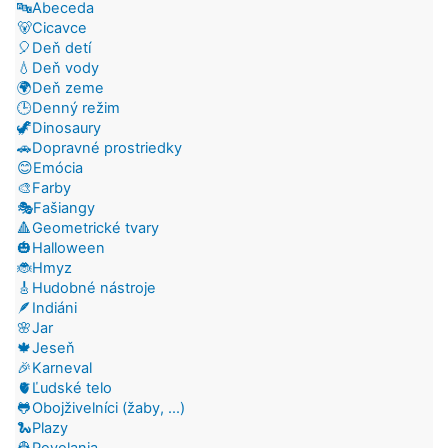
🔤Abeceda
🐻Cicavce
🎈Deň detí
💧Deň vody
🌍Deň zeme
🕒Denný režim
🦖Dinosaury
🚗Dopravné prostriedky
😊Emócia
🎨Farby
🎭Fašiangy
🔺Geometrické tvary
🎃Halloween
🐞Hmyz
🎸Hudobné nástroje
🪶Indiáni
🌸Jar
🍁Jeseň
🎉Karneval
🫀Ľudské telo
🐸Obojživelníci (žaby, ...)
🐍Plazy
👷Povolania