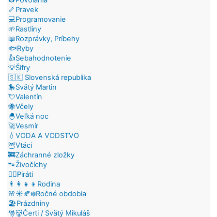
🦴Pravek
💻Programovanie
🌱Rastliny
📖Rozprávky, Príbehy
🐟Ryby
👍Sebahodnotenie
💡Šifry
🇸🇰 Slovenská republika
🎠Svätý Martin
💘Valentín
🐝Včely
🐣Veľká noc
🚀Vesmír
💧VODA A VODSTVO
🦉Vtáci
🚒Záchranné zložky
🐾Živočíchy
🏴‍☠️Piráti
👨‍👩‍👧‍👦Rodina
🌸☀️🍂❄️Ročné obdobia
🏖️Prázdniny
🎅👹Čerti / Svätý Mikuláš