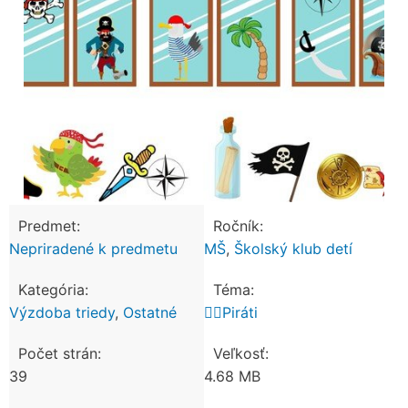
Predmet:
Ročník:
Nepriradené k predmetu
MŠ
,
Školský klub detí
Kategória:
Téma:
Výzdoba triedy
,
Ostatné
🏴‍☠️Piráti
Počet strán:
Veľkosť:
39
4.68 MB