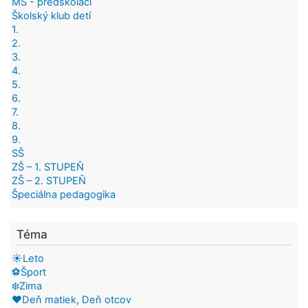
MŠ - predškoláci
Školský klub detí
1.
2.
3.
4.
5.
6.
7.
8.
9.
SŠ
ZŠ – 1. STUPEŇ
ZŠ – 2. STUPEŇ
Špeciálna pedagogika
Téma
☀️Leto
⚽Šport
❄️Zima
❤️Deň matiek, Deň otcov