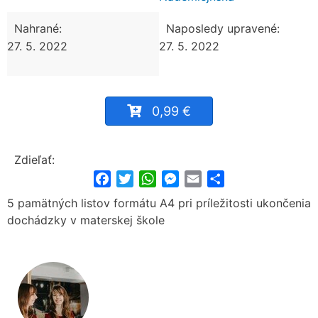
Nahrané:
Naposledy upravené:
27. 5. 2022
27. 5. 2022
0,99 €
Zdieľať:
Facebook
Twitter
WhatsApp
Messenger
Email
Share
5 pamätných listov formátu A4 pri príležitosti ukončenia
dochádzky v materskej škole