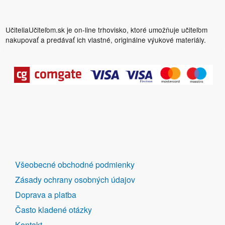
UčiteliaUčiteľom.sk je on-line trhovisko, ktoré umožňuje učiteľom
nakupovať a predávať ich vlastné, originálne výukové materiály.
DALŠÍ
Všeobecné obchodné podmienky
ODKAZY
Zásady ochrany osobných údajov
Doprava a platba
Často kladené otázky
Kontakt