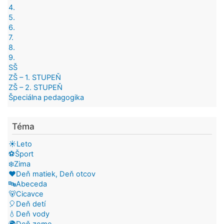
4.
5.
6.
7.
8.
9.
SŠ
ZŠ – 1. STUPEŇ
ZŠ – 2. STUPEŇ
Špeciálna pedagogika
Téma
☀️Leto
⚽Šport
❄️Zima
❤️Deň matiek, Deň otcov
🔤Abeceda
🐻Cicavce
🎈Deň detí
💧Deň vody
🌍Deň zeme