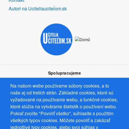
Autori na Uciteliauciteĺom.sk
Spolupracujeme
Na našom webe používame súbory cookies, a to
naše aj od tretích strán. Základné cookies, ktoré sú
vyžadované na používanie webu, a funkčné cookies,
ktoré slúžia na vytváranie štatistík o používaní webu.
Prevádzkovateľ: Mgr. Bc. Žaneta Radimecká, MBA, Ostrov 256, 561
Pokiaľ zvolíte "Povoliť všetko", súhlasíte s použitím
22 Ostrov, IČ 08993033, DIČ CZ9161263958
všetkých typov cookies. Môžete povoliť a zakázať
© 2026
PuzzleWebs
s.r.o.
jednotlivé typy cookies, alebo svoj súhlas v