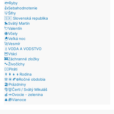
🐟Ryby
👍Sebahodnotenie
💡Šifry
🇸🇰 Slovenská republika
🎠Svätý Martin
💘Valentín
🐝Včely
🐣Veľká noc
🚀Vesmír
💧VODA A VODSTVO
🦉Vtáci
🚒Záchranné zložky
🐾Živočíchy
🏴‍☠️Piráti
👨‍👩‍👧‍👦Rodina
🌸☀️🍂❄️Ročné obdobia
🏖️Prázdniny
🎅👹Čerti / Svätý Mikuláš
🍎🥕Ovocie - zelenina
🎄🎁Vianoce