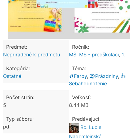
Predmet:
Ročník:
Nepriradené k predmetu
MŠ
,
MŠ - predškoláci
,
1.
Kategória:
Téma:
Ostatné
🎨Farby
,
🏖️Prázdniny
,
👍
Sebahodnotenie
Počet strán:
Veľkosť:
5
8.44 MB
Typ súboru:
Predávajúci
pdf
Bc. Lucie
Nademlejnská