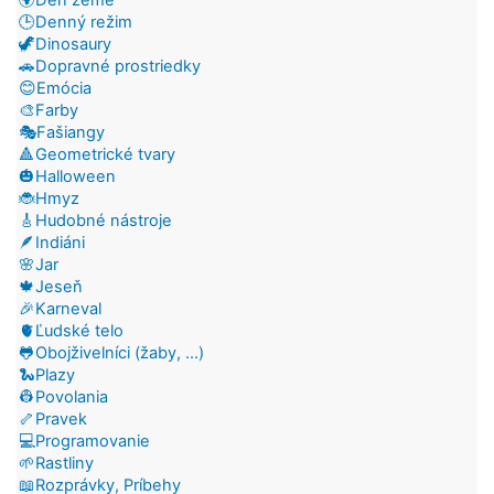
🕒Denný režim
🦖Dinosaury
🚗Dopravné prostriedky
😊Emócia
🎨Farby
🎭Fašiangy
🔺Geometrické tvary
🎃Halloween
🐞Hmyz
🎸Hudobné nástroje
🪶Indiáni
🌸Jar
🍁Jeseň
🎉Karneval
🫀Ľudské telo
🐸Obojživelníci (žaby, ...)
🐍Plazy
👷Povolania
🦴Pravek
💻Programovanie
🌱Rastliny
📖Rozprávky, Príbehy