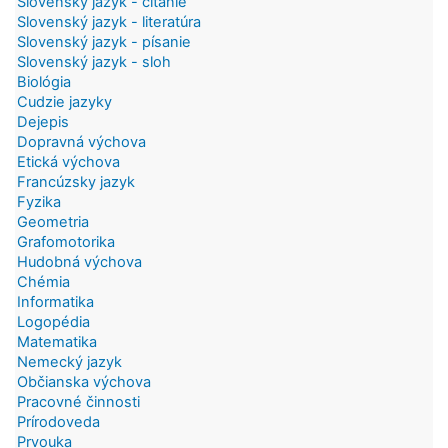
Slovenský jazyk - čítanie
Slovenský jazyk - literatúra
Slovenský jazyk - písanie
Slovenský jazyk - sloh
Biológia
Cudzie jazyky
Dejepis
Dopravná výchova
Etická výchova
Francúzsky jazyk
Fyzika
Geometria
Grafomotorika
Hudobná výchova
Chémia
Informatika
Logopédia
Matematika
Nemecký jazyk
Občianska výchova
Pracovné činnosti
Prírodoveda
Prvouka