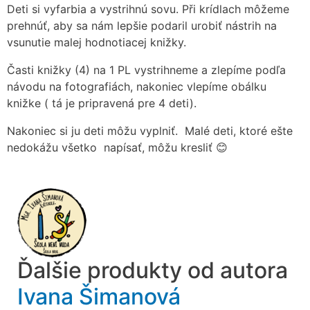
Deti si vyfarbia a vystrihnú sovu. Při krídlach môžeme
prehnúť, aby sa nám lepšie podaril urobiť nástrih na
vsunutie malej hodnotiacej knižky.
Časti knižky (4) na 1 PL vystrihneme a zlepíme podľa
návodu na fotografiách, nakoniec vlepíme obálku
knižke ( tá je pripravená pre 4 deti).
Nakoniec si ju deti môžu vyplniť. Malé deti, ktoré ešte
nedokážu všetko napísať, môžu kresliť
😊
Ďalšie produkty od autora
Ivana Šimanová