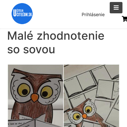
Skočiť
na
Menu
Prihlásenie
hlavný
uživatelsk
obsah
Malé zhodnotenie
účtu
so sovou