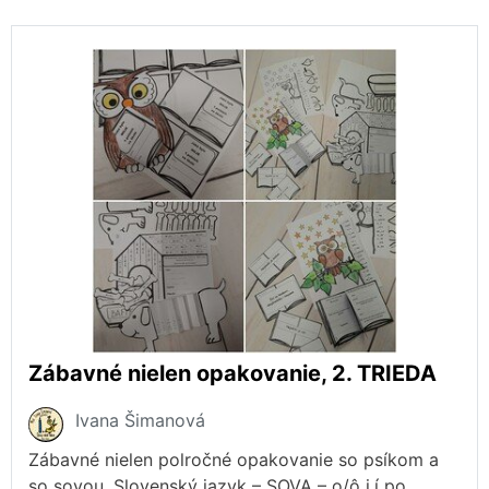
Zábavné nielen opakovanie, 2. TRIEDA
Ivana Šimanová
Zábavné nielen polročné opakovanie so psíkom a
so sovou. Slovenský jazyk – SOVA – o/ô i,í po