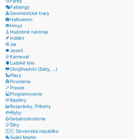
🎨Farby
🎭Fašiangy
🔺Geometrické tvary
🎃Halloween
🐞Hmyz
🎸Hudobné nástroje
🪶Indiáni
🌸Jar
🍁Jeseň
🎉Karneval
🫀Ľudské telo
🐸Obojživelníci (žaby, ...)
🐍Plazy
👷Povolania
🦴Pravek
💻Programovanie
🌱Rastliny
📖Rozprávky, Príbehy
🐟Ryby
👍Sebahodnotenie
💡Šifry
🇸🇰 Slovenská republika
🎠Svätý Martin