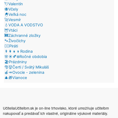
💘Valentín
🐝Včely
🐣Veľká noc
🚀Vesmír
💧VODA A VODSTVO
🦉Vtáci
🚒Záchranné zložky
🐾Živočíchy
🏴‍☠️Piráti
👨‍👩‍👧‍👦Rodina
🌸☀️🍂❄️Ročné obdobia
🏖️Prázdniny
🎅👹Čerti / Svätý Mikuláš
🍎🥕Ovocie - zelenina
🎄🎁Vianoce
UčiteliaUčiteľom.sk je on-line trhovisko, ktoré umožňuje učiteľom
nakupovať a predávať ich vlastné, originálne výukové materiály.