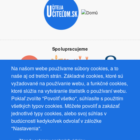
Spolupracujeme
Na našom webe používame súbory cookies, a to
naše aj od tretích strán. Základné cookies, ktoré sú
vyžadované na používanie webu, a funkčné cookies,
Prevádzkovateľ: Mgr. Bc. Žaneta Radimecká, MBA, Ostrov 256, 561
ktoré slúžia na vytváranie štatistík o používaní webu.
22 Ostrov, IČ 08993033, DIČ CZ9161263958
Pokiaľ zvolíte "Povoliť všetko", súhlasíte s použitím
© 2026
PuzzleWebs
s.r.o.
všetkých typov cookies. Môžete povoliť a zakázať
jednotlivé typy cookies, alebo svoj súhlas v
budúcnosti kedykoľvek odvolať v záložke
"Nastavenia".