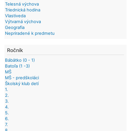
Telesná výchova
Triednická hodina
Vlastiveda
Výtvarná výchova
Geografia
Nepriradené k predmetu
Ročník
Bábätko (0 - 1)
Batoľa (1 -3)
MŠ
MŠ - predškoláci
Školský klub detí
1.
2.
3.
4.
5.
6.
7.
8.