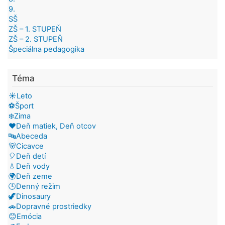
9.
SŠ
ZŠ – 1. STUPEŇ
ZŠ – 2. STUPEŇ
Špeciálna pedagogika
Téma
☀️Leto
⚽Šport
❄️Zima
❤️Deň matiek, Deň otcov
🔤Abeceda
🐻Cicavce
🎈Deň detí
💧Deň vody
🌍Deň zeme
🕒Denný režim
🦖Dinosaury
🚗Dopravné prostriedky
😊Emócia