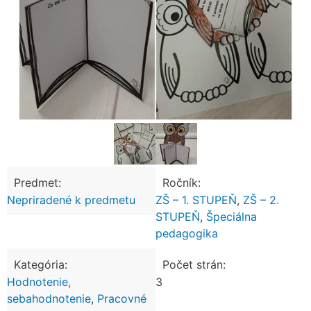
Predmet:
Ročník:
Nepriradené k predmetu
ZŠ – 1. STUPEŇ
,
ZŠ – 2.
STUPEŇ
,
Špeciálna
pedagogika
Kategória:
Počet strán:
Hodnotenie,
3
sebahodnotenie
,
Pracovné