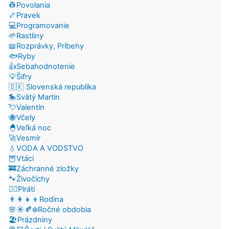
👷Povolania
🦴Pravek
💻Programovanie
🌱Rastliny
📖Rozprávky, Príbehy
🐟Ryby
👍Sebahodnotenie
💡Šifry
🇸🇰 Slovenská republika
🎠Svätý Martin
💘Valentín
🐝Včely
🐣Veľká noc
🚀Vesmír
💧VODA A VODSTVO
🦉Vtáci
🚒Záchranné zložky
🐾Živočíchy
🏴‍☠️Piráti
👨‍👩‍👧‍👦Rodina
🌸☀️🍂❄️Ročné obdobia
🏖️Prázdniny