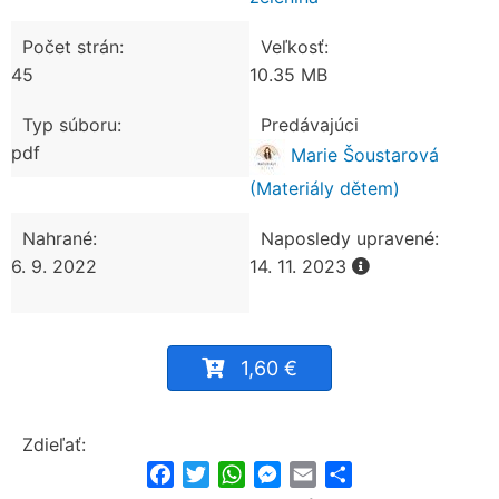
Počet strán:
Veľkosť:
45
10.35 MB
Typ súboru:
Predávajúci
pdf
Marie Šoustarová
(Materiály dětem)
Nahrané:
Naposledy upravené:
6. 9. 2022
14. 11. 2023
1,60 €
Zdieľať:
Facebook
Twitter
WhatsApp
Messenger
Email
Share