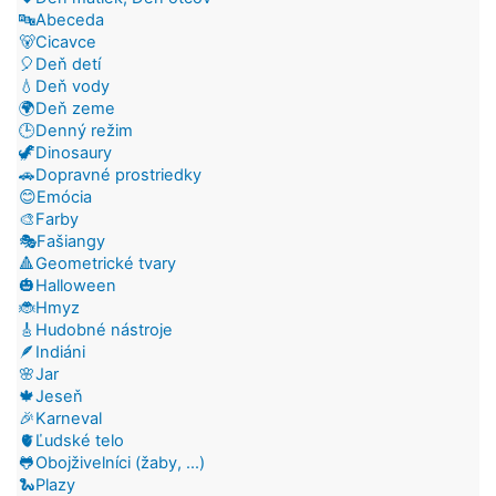
🔤Abeceda
🐻Cicavce
🎈Deň detí
💧Deň vody
🌍Deň zeme
🕒Denný režim
🦖Dinosaury
🚗Dopravné prostriedky
😊Emócia
🎨Farby
🎭Fašiangy
🔺Geometrické tvary
🎃Halloween
🐞Hmyz
🎸Hudobné nástroje
🪶Indiáni
🌸Jar
🍁Jeseň
🎉Karneval
🫀Ľudské telo
🐸Obojživelníci (žaby, ...)
🐍Plazy