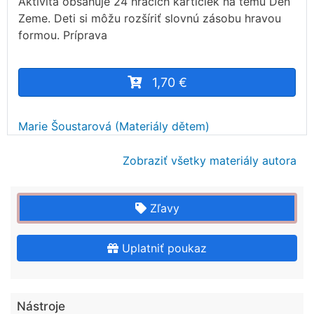
Aktivita obsahuje 24 hracích kartičiek na tému Deň
Zeme. Deti si môžu rozšíriť slovnú zásobu hravou
formou. Príprava
1,70 €
Marie Šoustarová (Materiály dětem)
Zobraziť všetky materiály autora
Zľavy
Uplatniť poukaz
Nástroje