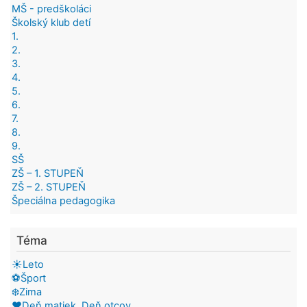
MŠ - predškoláci
Školský klub detí
1.
2.
3.
4.
5.
6.
7.
8.
9.
SŠ
ZŠ – 1. STUPEŇ
ZŠ – 2. STUPEŇ
Špeciálna pedagogika
Téma
☀️Leto
⚽Šport
❄️Zima
❤️Deň matiek, Deň otcov