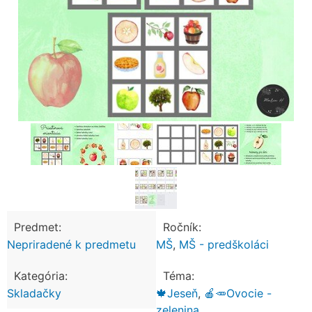
Predmet:
Ročník:
Nepriradené k predmetu
MŠ
,
MŠ - predškoláci
Kategória:
Téma:
Skladačky
🍁Jeseň
,
🍎🥕Ovocie -
zelenina