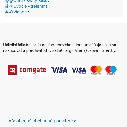
🎅👹Čerti / Svätý Mikuláš
🍎🥕Ovocie - zelenina
🎄🎁Vianoce
UčiteliaUčiteľom.sk je on-line trhovisko, ktoré umožňuje učiteľom
nakupovať a predávať ich vlastné, originálne výukové materiály.
DALŠÍ
Všeobecné obchodné podmienky
ODKAZY