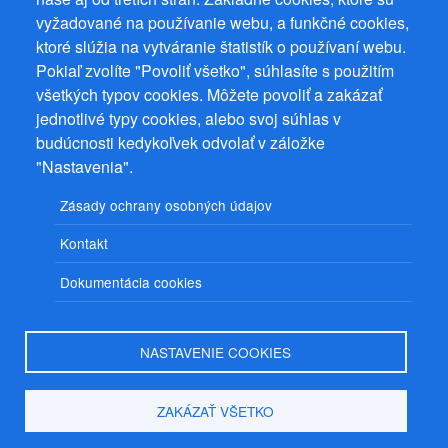
vyžadované na používanie webu, a funkčné cookies,
Prevádzkovateľ: Mgr. Bc. Žaneta Radimecká, MBA, Ostrov 256, 561
ktoré slúžia na vytváranie štatistík o používaní webu.
22 Ostrov, IČ 08993033, DIČ CZ9161263958
Pokiaľ zvolíte "Povoliť všetko", súhlasíte s použitím
© 2026
PuzzleWebs
s.r.o.
všetkých typov cookies. Môžete povoliť a zakázať
jednotlivé typy cookies, alebo svoj súhlas v
budúcnosti kedykoľvek odvolať v záložke
"Nastavenia".
Zásady ochrany osobných údajov
Kontakt
Dokumentácia cookies
NASTAVENIE COOKIES
ZAKÁZAŤ VŠETKO