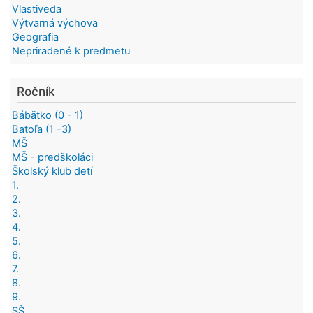
Vlastiveda
Výtvarná výchova
Geografia
Nepriradené k predmetu
Ročník
Bábätko (0 - 1)
Batoľa (1 -3)
MŠ
MŠ - predškoláci
Školský klub detí
1.
2.
3.
4.
5.
6.
7.
8.
9.
SŠ