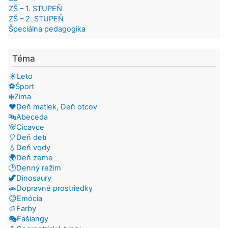
ZŠ – 1. STUPEŇ
ZŠ – 2. STUPEŇ
Špeciálna pedagogika
Téma
☀️Leto
⚽Šport
❄️Zima
❤️Deň matiek, Deň otcov
🔤Abeceda
🐻Cicavce
🎈Deň detí
💧Deň vody
🌍Deň zeme
🕒Denný režim
🦖Dinosaury
🚗Dopravné prostriedky
😊Emócia
🎨Farby
🎭Fašiangy