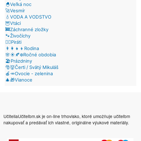
🐣Veľká noc
🚀Vesmír
💧VODA A VODSTVO
🦉Vtáci
🚒Záchranné zložky
🐾Živočíchy
🏴‍☠️Piráti
👨‍👩‍👧‍👦Rodina
🌸☀️🍂❄️Ročné obdobia
🏖️Prázdniny
🎅👹Čerti / Svätý Mikuláš
🍎🥕Ovocie - zelenina
🎄🎁Vianoce
UčiteliaUčiteľom.sk je on-line trhovisko, ktoré umožňuje učiteľom
nakupovať a predávať ich vlastné, originálne výukové materiály.