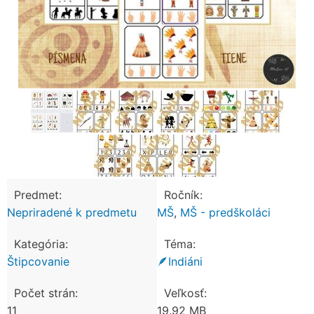
Predmet:
Ročník:
Nepriradené k predmetu
MŠ
,
MŠ - predškoláci
Kategória:
Téma:
Štipcovanie
🪶Indiáni
Počet strán:
Veľkosť:
11
19.92 MB