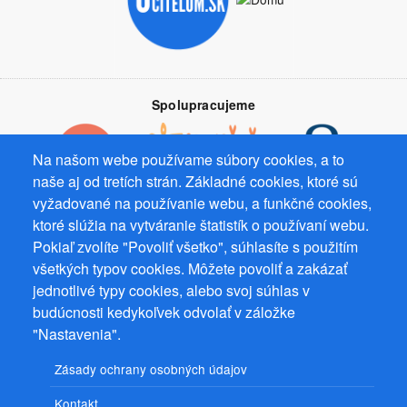
Spolupracujeme
Na našom webe používame súbory cookies, a to
naše aj od tretích strán. Základné cookies, ktoré sú
vyžadované na používanie webu, a funkčné cookies,
Prevádzkovateľ: Mgr. Bc. Žaneta Radimecká, MBA, Ostrov 256, 561
ktoré slúžia na vytváranie štatistík o používaní webu.
22 Ostrov, IČ 08993033, DIČ CZ9161263958
Pokiaľ zvolíte "Povoliť všetko", súhlasíte s použitím
všetkých typov cookies. Môžete povoliť a zakázať
© 2026
PuzzleWebs
s.r.o.
jednotlivé typy cookies, alebo svoj súhlas v
budúcnosti kedykoľvek odvolať v záložke
"Nastavenia".
Zásady ochrany osobných údajov
Kontakt