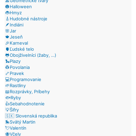
🔺Geometrické tvary
🎃Halloween
🐞Hmyz
🎸Hudobné nástroje
🪶Indiáni
🌸Jar
🍁Jeseň
🎉Karneval
🫀Ľudské telo
🐸Obojživelníci (žaby, ...)
🐍Plazy
👷Povolania
🦴Pravek
💻Programovanie
🌱Rastliny
📖Rozprávky, Príbehy
🐟Ryby
👍Sebahodnotenie
💡Šifry
🇸🇰 Slovenská republika
🎠Svätý Martin
💘Valentín
🐝Včely