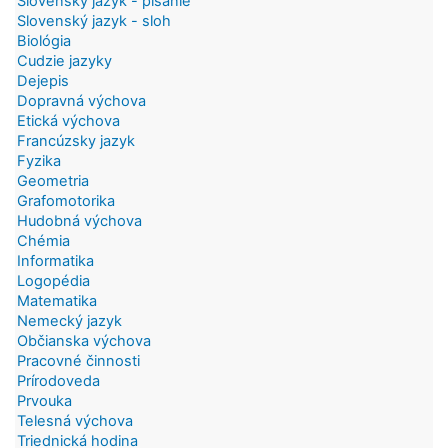
Slovenský jazyk - písanie
Slovenský jazyk - sloh
Biológia
Cudzie jazyky
Dejepis
Dopravná výchova
Etická výchova
Francúzsky jazyk
Fyzika
Geometria
Grafomotorika
Hudobná výchova
Chémia
Informatika
Logopédia
Matematika
Nemecký jazyk
Občianska výchova
Pracovné činnosti
Prírodoveda
Prvouka
Telesná výchova
Triednická hodina