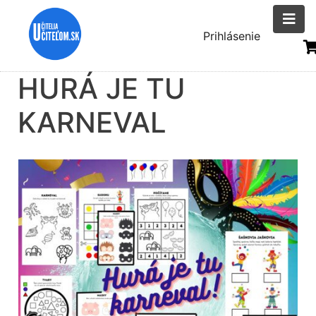
Skočiť
na
Menu
Prihlásenie
hlavný
uživatelsk
obsah
HURÁ JE TU
účtu
KARNEVAL