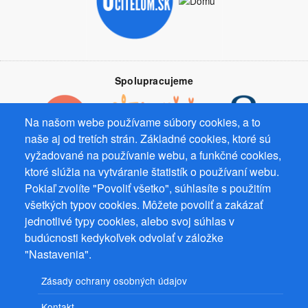
Spolupracujeme
Na našom webe používame súbory cookies, a to
naše aj od tretích strán. Základné cookies, ktoré sú
vyžadované na používanie webu, a funkčné cookies,
Prevádzkovateľ: Mgr. Bc. Žaneta Radimecká, MBA, Ostrov 256, 561
ktoré slúžia na vytváranie štatistík o používaní webu.
22 Ostrov, IČ 08993033, DIČ CZ9161263958
Pokiaľ zvolíte "Povoliť všetko", súhlasíte s použitím
všetkých typov cookies. Môžete povoliť a zakázať
© 2026
PuzzleWebs
s.r.o.
jednotlivé typy cookies, alebo svoj súhlas v
budúcnosti kedykoľvek odvolať v záložke
"Nastavenia".
Zásady ochrany osobných údajov
Kontakt