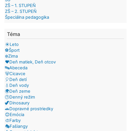
ZŠ – 1. STUPEŇ
ZŠ – 2. STUPEŇ
Špeciálna pedagogika
Téma
☀️Leto
⚽Šport
❄️Zima
❤️Deň matiek, Deň otcov
🔤Abeceda
🐻Cicavce
🎈Deň detí
💧Deň vody
🌍Deň zeme
🕒Denný režim
🦖Dinosaury
🚗Dopravné prostriedky
😊Emócia
🎨Farby
🎭Fašiangy