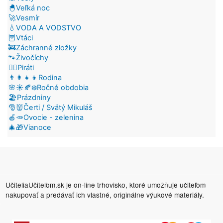
🐣Veľká noc
🚀Vesmír
💧VODA A VODSTVO
🦉Vtáci
🚒Záchranné zložky
🐾Živočíchy
🏴‍☠️Piráti
👨‍👩‍👧‍👦Rodina
🌸☀️🍂❄️Ročné obdobia
🏖️Prázdniny
🎅👹Čerti / Svätý Mikuláš
🍎🥕Ovocie - zelenina
🎄🎁Vianoce
UčiteliaUčiteľom.sk je on-line trhovisko, ktoré umožňuje učiteľom
nakupovať a predávať ich vlastné, originálne výukové materiály.