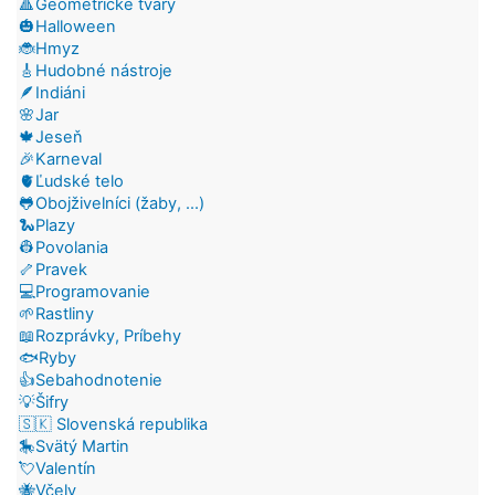
🔺Geometrické tvary
🎃Halloween
🐞Hmyz
🎸Hudobné nástroje
🪶Indiáni
🌸Jar
🍁Jeseň
🎉Karneval
🫀Ľudské telo
🐸Obojživelníci (žaby, ...)
🐍Plazy
👷Povolania
🦴Pravek
💻Programovanie
🌱Rastliny
📖Rozprávky, Príbehy
🐟Ryby
👍Sebahodnotenie
💡Šifry
🇸🇰 Slovenská republika
🎠Svätý Martin
💘Valentín
🐝Včely