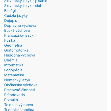
Slovenský jazyk - písanie
Slovenský jazyk - sloh
Biológia
Cudzie jazyky
Dejepis
Dopravná výchova
Etická výchova
Francúzsky jazyk
Fyzika
Geometria
Grafomotorika
Hudobná výchova
Chémia
Informatika
Logopédia
Matematika
Nemecký jazyk
Občianska výchova
Pracovné činnosti
Prírodoveda
Prvouka
Telesná výchova
Triednická hodina