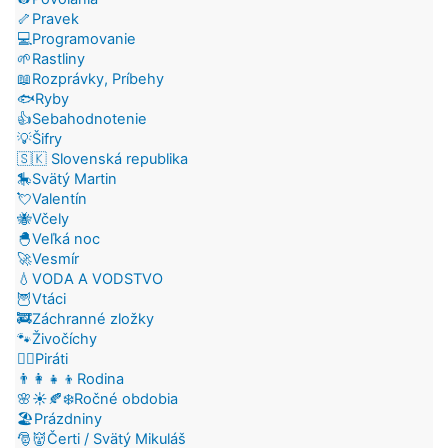
🦴Pravek
💻Programovanie
🌱Rastliny
📖Rozprávky, Príbehy
🐟Ryby
👍Sebahodnotenie
💡Šifry
🇸🇰 Slovenská republika
🎠Svätý Martin
💘Valentín
🐝Včely
🐣Veľká noc
🚀Vesmír
💧VODA A VODSTVO
🦉Vtáci
🚒Záchranné zložky
🐾Živočíchy
🏴‍☠️Piráti
👨‍👩‍👧‍👦Rodina
🌸☀️🍂❄️Ročné obdobia
🏖️Prázdniny
🎅👹Čerti / Svätý Mikuláš