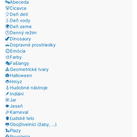
🔤Abeceda
🐻Cicavce
🎈Deň detí
💧Deň vody
🌍Deň zeme
🕒Denný režim
🦖Dinosaury
🚗Dopravné prostriedky
😊Emócia
🎨Farby
🎭Fašiangy
🔺Geometrické tvary
🎃Halloween
🐞Hmyz
🎸Hudobné nástroje
🪶Indiáni
🌸Jar
🍁Jeseň
🎉Karneval
🫀Ľudské telo
🐸Obojživelníci (žaby, ...)
🐍Plazy
👷Povolania