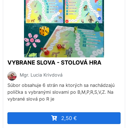
VYBRANE SLOVA - STOLOVÁ HRA
Mgr. Lucia Krivdová
Súbor obsahuje 6 strán na ktorých sa nachádzajú
políčka s vybranými slovami po B,M,P,R,S,V,Z. Na
vybrané slová po R je
2,50 €