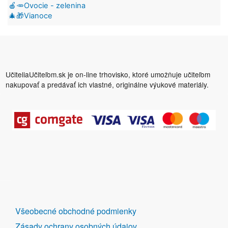
🍎🥕Ovocie - zelenina
🎄🎁Vianoce
UčiteliaUčiteľom.sk je on-line trhovisko, ktoré umožňuje učiteľom
nakupovať a predávať ich vlastné, originálne výukové materiály.
DALŠÍ
Všeobecné obchodné podmienky
ODKAZY
Zásady ochrany osobných údajov