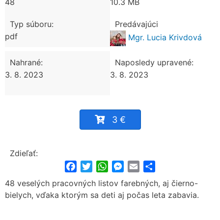
48
10.3 MB
Typ súboru:
Predávajúci
pdf
Mgr. Lucia Krivdová
Nahrané:
Naposledy upravené:
3. 8. 2023
3. 8. 2023
3 €
Zdieľať:
Facebook
Twitter
WhatsApp
Messenger
Email
Share
48 veselých pracovných listov farebných, aj čierno-
bielych, vďaka ktorým sa deti aj počas leta zabavia.