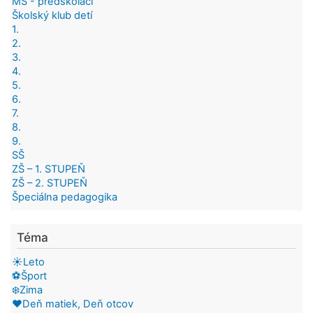
MŠ - predškoláci
Školský klub detí
1.
2.
3.
4.
5.
6.
7.
8.
9.
SŠ
ZŠ – 1. STUPEŇ
ZŠ – 2. STUPEŇ
Špeciálna pedagogika
Téma
☀️Leto
⚽Šport
❄️Zima
❤️Deň matiek, Deň otcov