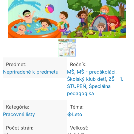
Predmet:
Ročník:
Nepriradené k predmetu
MŠ
,
MŠ - predškoláci
,
Školský klub detí
,
ZŠ – 1.
STUPEŇ
,
Špeciálna
pedagogika
Kategória:
Téma:
Pracovné listy
☀️Leto
Počet strán:
Veľkosť: