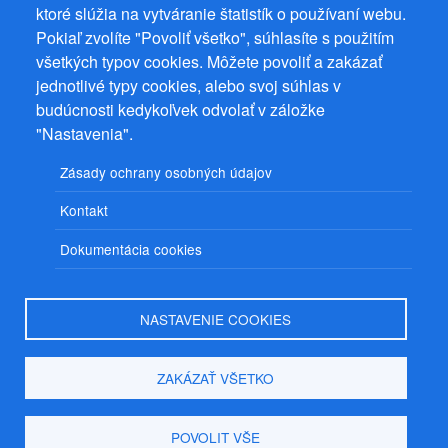
ktoré slúžia na vytváranie štatistík o používaní webu.
Prevádzkovateľ: Mgr. Bc. Žaneta Radimecká, MBA, Ostrov 256, 561
Pokiaľ zvolíte "Povoliť všetko", súhlasíte s použitím
22 Ostrov, IČ 08993033, DIČ CZ9161263958
všetkých typov cookies. Môžete povoliť a zakázať
© 2026
PuzzleWebs
s.r.o.
jednotlivé typy cookies, alebo svoj súhlas v
budúcnosti kedykoľvek odvolať v záložke
"Nastavenia".
Zásady ochrany osobných údajov
Kontakt
Dokumentácia cookies
NASTAVENIE COOKIES
ZAKÁZAŤ VŠETKO
POVOLIT VŠE