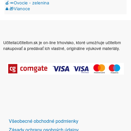
🍎🥕Ovocie - zelenina
🎄🎁Vianoce
UčiteliaUčiteľom.sk je on-line trhovisko, ktoré umožňuje učiteľom
nakupovať a predávať ich vlastné, originálne výukové materiály.
DALŠÍ
Všeobecné obchodné podmienky
ODKAZY
Zásady ochrany osobných údajov