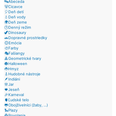
🔤Abeceda
🐻Cicavce
🎈Deň detí
💧Deň vody
🌍Deň zeme
🕒Denný režim
🦖Dinosaury
🚗Dopravné prostriedky
😊Emócia
🎨Farby
🎭Fašiangy
🔺Geometrické tvary
🎃Halloween
🐞Hmyz
🎸Hudobné nástroje
🪶Indiáni
🌸Jar
🍁Jeseň
🎉Karneval
🫀Ľudské telo
🐸Obojživelníci (žaby, ...)
🐍Plazy
👷Povolania