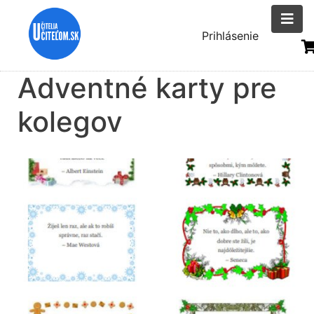
Skočiť
na
Menu
Prihlásenie
hlavný
uživatelsk
obsah
Adventné karty pre
účtu
kolegov