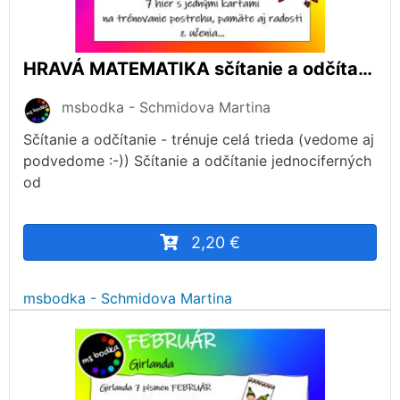
HRAVÁ MATEMATIKA sčítanie a odčítanie do 100 cez 10
msbodka - Schmidova Martina
Sčítanie a odčítanie - trénuje celá trieda (vedome aj
podvedome :-)) Sčítanie a odčítanie jednociferných
od
2,20 €
msbodka - Schmidova Martina