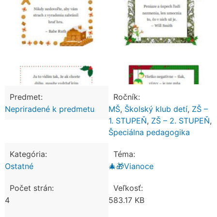
Predmet:
Ročník:
Nepriradené k predmetu
MŠ
,
Školský klub detí
,
ZŠ –
1. STUPEŇ
,
ZŠ – 2. STUPEŇ
,
Špeciálna pedagogika
Kategória:
Téma:
Ostatné
🎄🎁Vianoce
Počet strán:
Veľkosť:
4
583.17 KB