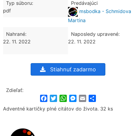
Typ súboru:
Predávajúci
pdf
msbodka - Schmidova
Martina
Nahrané:
Naposledy upravené:
22. 11. 2022
22. 11. 2022
Stiahnuť zadarmo
Zdieľať:
Facebook
Twitter
WhatsApp
Messenger
Email
Share
Adventné kartičky plné citátov do života. 32 ks