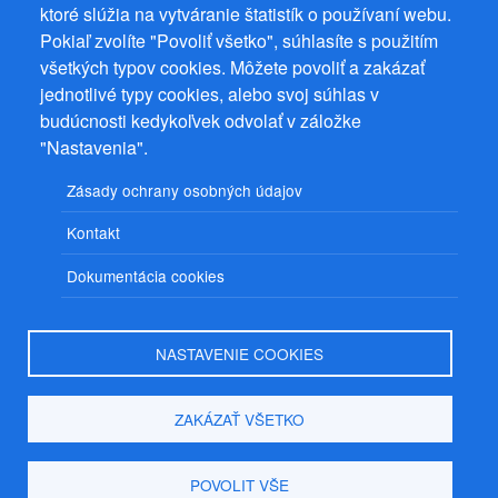
ktoré slúžia na vytváranie štatistík o používaní webu.
Prevádzkovateľ: Mgr. Bc. Žaneta Radimecká, MBA, Ostrov 256, 561
Pokiaľ zvolíte "Povoliť všetko", súhlasíte s použitím
22 Ostrov, IČ 08993033, DIČ CZ9161263958
všetkých typov cookies. Môžete povoliť a zakázať
© 2026
PuzzleWebs
s.r.o.
jednotlivé typy cookies, alebo svoj súhlas v
budúcnosti kedykoľvek odvolať v záložke
"Nastavenia".
Zásady ochrany osobných údajov
Kontakt
Dokumentácia cookies
NASTAVENIE COOKIES
ZAKÁZAŤ VŠETKO
POVOLIT VŠE