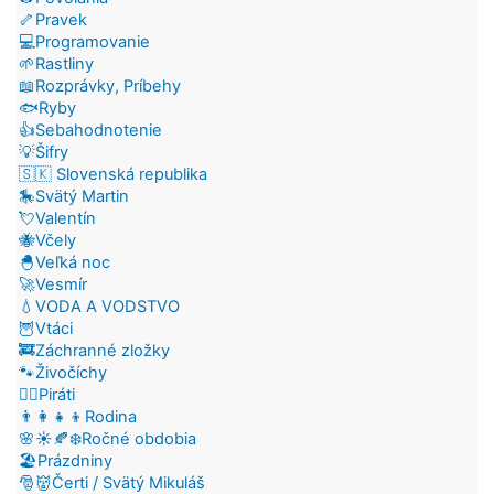
🦴Pravek
💻Programovanie
🌱Rastliny
📖Rozprávky, Príbehy
🐟Ryby
👍Sebahodnotenie
💡Šifry
🇸🇰 Slovenská republika
🎠Svätý Martin
💘Valentín
🐝Včely
🐣Veľká noc
🚀Vesmír
💧VODA A VODSTVO
🦉Vtáci
🚒Záchranné zložky
🐾Živočíchy
🏴‍☠️Piráti
👨‍👩‍👧‍👦Rodina
🌸☀️🍂❄️Ročné obdobia
🏖️Prázdniny
🎅👹Čerti / Svätý Mikuláš