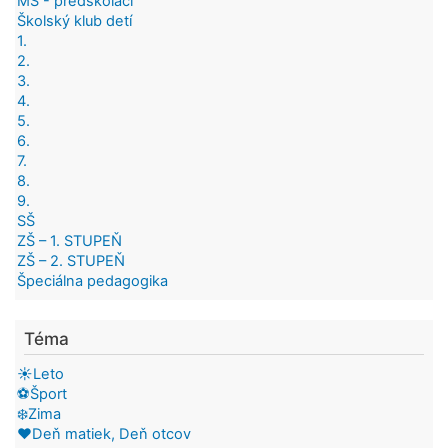
MŠ - predškoláci
Školský klub detí
1.
2.
3.
4.
5.
6.
7.
8.
9.
SŠ
ZŠ – 1. STUPEŇ
ZŠ – 2. STUPEŇ
Špeciálna pedagogika
Téma
☀️Leto
⚽Šport
❄️Zima
❤️Deň matiek, Deň otcov