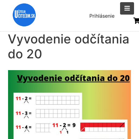
Skočiť
na
Menu
Prihlásenie
hlavný
uživatelsk
obsah
Vyvodenie odčítania
účtu
do 20