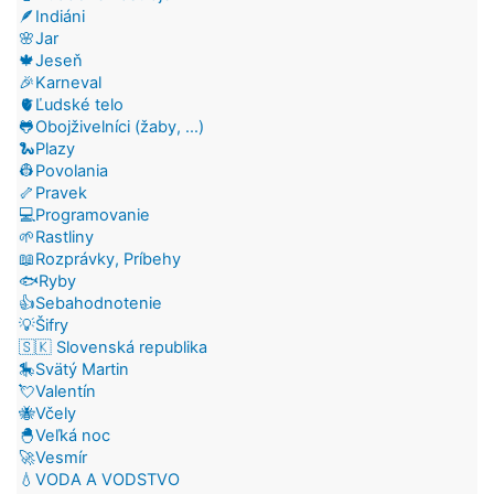
🪶Indiáni
🌸Jar
🍁Jeseň
🎉Karneval
🫀Ľudské telo
🐸Obojživelníci (žaby, ...)
🐍Plazy
👷Povolania
🦴Pravek
💻Programovanie
🌱Rastliny
📖Rozprávky, Príbehy
🐟Ryby
👍Sebahodnotenie
💡Šifry
🇸🇰 Slovenská republika
🎠Svätý Martin
💘Valentín
🐝Včely
🐣Veľká noc
🚀Vesmír
💧VODA A VODSTVO