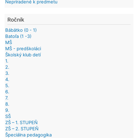
Nepriradené k predmetu
Ročník
Bábätko (0 - 1)
Batoľa (1 -3)
MŠ
MŠ - predškoláci
Školský klub detí
1.
2.
3.
4.
5.
6.
7.
8.
9.
SŠ
ZŠ – 1. STUPEŇ
ZŠ – 2. STUPEŇ
Špeciálna pedagogika