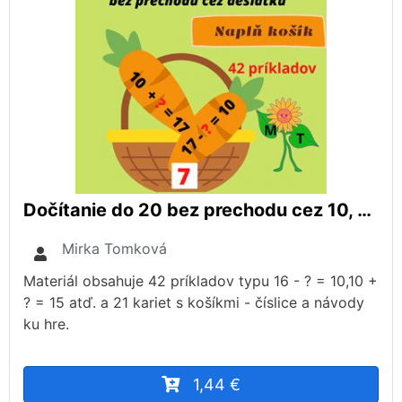
Dočítanie do 20 bez prechodu cez 10, Hra Naplň košík
Mirka Tomková
Materiál obsahuje 42 príkladov typu 16 - ? = 10,10 +
? = 15 atď. a 21 kariet s košíkmi - číslice a návody
ku hre.
1,44 €