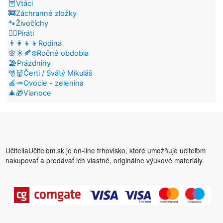
🦉Vtáci
🚒Záchranné zložky
🐾Živočíchy
🏴‍☠️Piráti
👨‍👩‍👧‍👦Rodina
🌸☀️🍂❄️Ročné obdobia
🏖️Prázdniny
🎅👹Čerti / Svätý Mikuláš
🍎🥕Ovocie - zelenina
🎄🎁Vianoce
UčiteliaUčiteľom.sk je on-line trhovisko, ktoré umožňuje učiteľom
nakupovať a predávať ich vlastné, originálne výukové materiály.