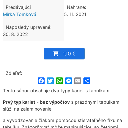
Predávajúci
Nahrané:
Mirka Tomková
5. 11. 2021
Naposledy upravené:
30. 8. 2022
1,10 €
Zdieľať:
Facebook
Twitter
WhatsApp
Messenger
Email
Share
Tento súbor obsahuje dva typy kariet s tabuľkami.
Prvý typ kariet
-
bez výpočtov
s prázdnymi tabuľkami
slúži na zalaminovanie
a vyvodzovanie žiakom pomocou stierateľného fixu na
tabuľku. Znázorňovať môže manipuláciou so žetónmi,