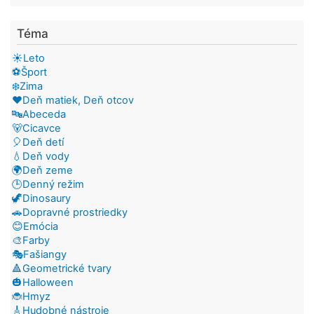
Téma
☀️Leto
⚽Šport
❄️Zima
❤️Deň matiek, Deň otcov
🔤Abeceda
🐻Cicavce
🎈Deň detí
💧Deň vody
🌍Deň zeme
🕒Denný režim
🦖Dinosaury
🚗Dopravné prostriedky
😊Emócia
🎨Farby
🎭Fašiangy
🔺Geometrické tvary
🎃Halloween
🐞Hmyz
🎸Hudobné nástroje