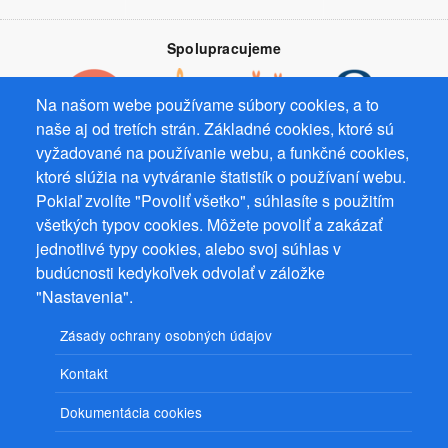
Spolupracujeme
Na našom webe používame súbory cookies, a to
naše aj od tretích strán. Základné cookies, ktoré sú
vyžadované na používanie webu, a funkčné cookies,
Prevádzkovateľ: Mgr. Bc. Žaneta Radimecká, MBA, Ostrov 256, 561
ktoré slúžia na vytváranie štatistík o používaní webu.
22 Ostrov, IČ 08993033, DIČ CZ9161263958
Pokiaľ zvolíte "Povoliť všetko", súhlasíte s použitím
všetkých typov cookies. Môžete povoliť a zakázať
© 2026
PuzzleWebs
s.r.o.
jednotlivé typy cookies, alebo svoj súhlas v
budúcnosti kedykoľvek odvolať v záložke
"Nastavenia".
Zásady ochrany osobných údajov
Kontakt
Dokumentácia cookies