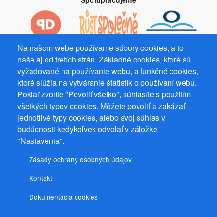
Spolupracujeme
Na našom webe používame súbory cookies, a to
naše aj od tretích strán. Základné cookies, ktoré sú
Prevádzkovateľ: Mgr. Bc. Žaneta Radimecká, MBA, Ostrov 256, 561
22 Ostrov, IČ 08993033, DIČ CZ9161263958
vyžadované na používanie webu, a funkčné cookies,
ktoré slúžia na vytváranie štatistík o používaní webu.
© 2026
PuzzleWebs
s.r.o.
Pokiaľ zvolíte "Povoliť všetko", súhlasíte s použitím
všetkých typov cookies. Môžete povoliť a zakázať
jednotlivé typy cookies, alebo svoj súhlas v
budúcnosti kedykoľvek odvolať v záložke
"Nastavenia".
Zásady ochrany osobných údajov
Kontakt
Dokumentácia cookies