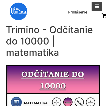
Skočiť
na
Menu
Prihlásenie
hlavný
uživatelsk
obsah
Trimino - Odčítanie
účtu
do 10000 |
matematika