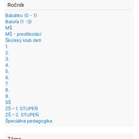
Ročník
Bábätko (0 - 1)
Batoľa (1 -3)
MŠ
MŠ - predškoláci
Školský klub detí
1.
2.
3.
4.
5.
6.
7.
8.
9.
SŠ
ZŠ – 1. STUPEŇ
ZŠ – 2. STUPEŇ
Špeciálna pedagogika
Téma