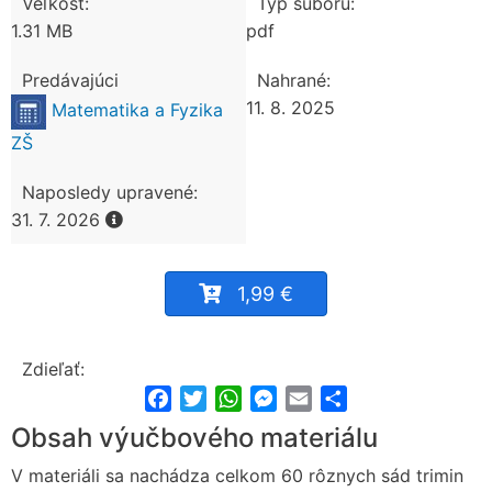
Veľkosť:
Typ súboru:
1.31 MB
pdf
Predávajúci
Nahrané:
11. 8. 2025
Matematika a Fyzika
ZŠ
Naposledy upravené:
31. 7. 2026
1,99 €
Zdieľať:
Facebook
Twitter
WhatsApp
Messenger
Email
Share
Obsah výučbového materiálu
V materiáli sa nachádza celkom 60 rôznych sád trimin