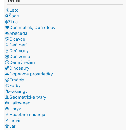
☀️Leto
⚽Šport
❄️Zima
❤️Deň matiek, Deň otcov
🔤Abeceda
🐻Cicavce
🎈Deň detí
💧Deň vody
🌍Deň zeme
🕒Denný režim
🦖Dinosaury
🚗Dopravné prostriedky
😊Emócia
🎨Farby
🎭Fašiangy
🔺Geometrické tvary
🎃Halloween
🐞Hmyz
🎸Hudobné nástroje
🪶Indiáni
🌸Jar