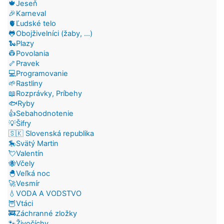
🍁Jeseň
🎉Karneval
🫀Ľudské telo
🐸Obojživelníci (žaby, ...)
🐍Plazy
👷Povolania
🦴Pravek
💻Programovanie
🌱Rastliny
📖Rozprávky, Príbehy
🐟Ryby
👍Sebahodnotenie
💡Šifry
🇸🇰 Slovenská republika
🎠Svätý Martin
💘Valentín
🐝Včely
🐣Veľká noc
🚀Vesmír
💧VODA A VODSTVO
🦉Vtáci
🚒Záchranné zložky
🐾Živočíchy