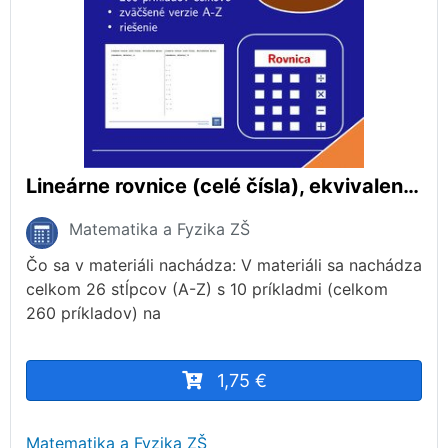
Lineárne rovnice (celé čísla), ekvivalentná úprava (násobenie, delenie) | matematika, algebra | 26 stĺpcov
Matematika a Fyzika ZŠ
Čo sa v materiáli nachádza: V materiáli sa nachádza
celkom 26 stĺpcov (A-Z) s 10 príkladmi (celkom
260 príkladov) na
1,75 €
Matematika a Fyzika ZŠ