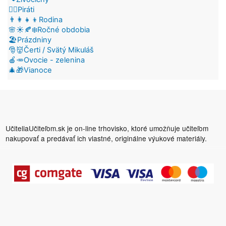
🏴‍☠️Piráti
👨‍👩‍👧‍👦Rodina
🌸☀️🍂❄️Ročné obdobia
🏖️Prázdniny
🎅👹Čerti / Svätý Mikuláš
🍎🥕Ovocie - zelenina
🎄🎁Vianoce
UčiteliaUčiteľom.sk je on-line trhovisko, ktoré umožňuje učiteľom
nakupovať a predávať ich vlastné, originálne výukové materiály.