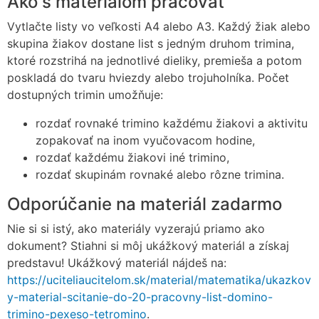
Ako s materiálom pracovať
Vytlačte listy vo veľkosti A4 alebo A3. Každý žiak alebo
skupina žiakov dostane list s jedným druhom trimina,
ktoré rozstrihá na jednotlivé dieliky, premieša a potom
poskladá do tvaru hviezdy alebo trojuholníka. Počet
dostupných trimin umožňuje:
rozdať rovnaké trimino každému žiakovi a aktivitu
zopakovať na inom vyučovacom hodine,
rozdať každému žiakovi iné trimino,
rozdať skupinám rovnaké alebo rôzne trimina.
Odporúčanie na materiál zadarmo
Nie si si istý, ako materiály vyzerajú priamo ako
dokument? Stiahni si môj ukážkový materiál a získaj
predstavu! Ukážkový materiál nájdeš na:
https://uciteliaucitelom.sk/material/matematika/ukazkov
y-material-scitanie-do-20-pracovny-list-domino-
trimino-pexeso-tetromino
.