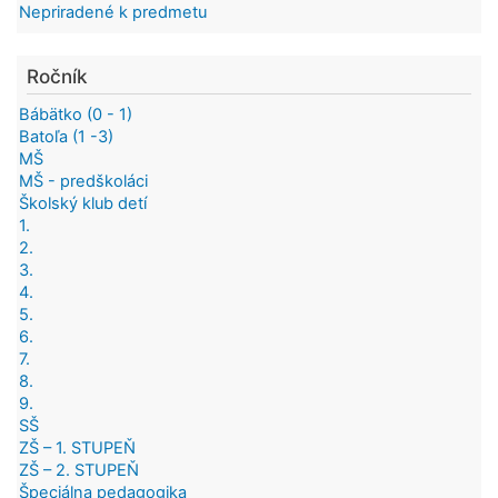
Nepriradené k predmetu
Ročník
Bábätko (0 - 1)
Batoľa (1 -3)
MŠ
MŠ - predškoláci
Školský klub detí
1.
2.
3.
4.
5.
6.
7.
8.
9.
SŠ
ZŠ – 1. STUPEŇ
ZŠ – 2. STUPEŇ
Špeciálna pedagogika