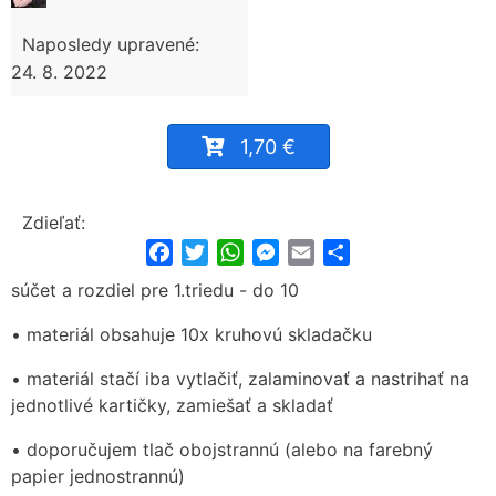
Naposledy upravené:
24. 8. 2022
1,70 €
Zdieľať:
Facebook
Twitter
WhatsApp
Messenger
Email
Share
súčet a rozdiel pre 1.triedu - do 10
• materiál obsahuje 10x kruhovú skladačku
• materiál stačí iba vytlačiť, zalaminovať a nastrihať na
jednotlivé kartičky, zamiešať a skladať
• doporučujem tlač obojstrannú (alebo na farebný
papier jednostrannú)