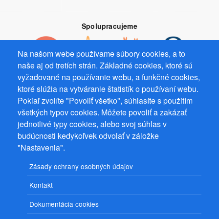
Spolupracujeme
Na našom webe používame súbory cookies, a to
naše aj od tretích strán. Základné cookies, ktoré sú
vyžadované na používanie webu, a funkčné cookies,
Prevádzkovateľ: Mgr. Bc. Žaneta Radimecká, MBA, Ostrov 256, 561
ktoré slúžia na vytváranie štatistík o používaní webu.
22 Ostrov, IČ 08993033, DIČ CZ9161263958
Pokiaľ zvolíte "Povoliť všetko", súhlasíte s použitím
všetkých typov cookies. Môžete povoliť a zakázať
© 2026
PuzzleWebs
s.r.o.
jednotlivé typy cookies, alebo svoj súhlas v
budúcnosti kedykoľvek odvolať v záložke
"Nastavenia".
Zásady ochrany osobných údajov
Kontakt
Dokumentácia cookies