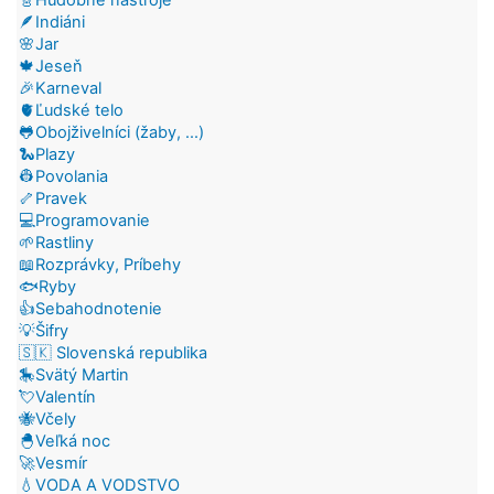
🪶Indiáni
🌸Jar
🍁Jeseň
🎉Karneval
🫀Ľudské telo
🐸Obojživelníci (žaby, ...)
🐍Plazy
👷Povolania
🦴Pravek
💻Programovanie
🌱Rastliny
📖Rozprávky, Príbehy
🐟Ryby
👍Sebahodnotenie
💡Šifry
🇸🇰 Slovenská republika
🎠Svätý Martin
💘Valentín
🐝Včely
🐣Veľká noc
🚀Vesmír
💧VODA A VODSTVO