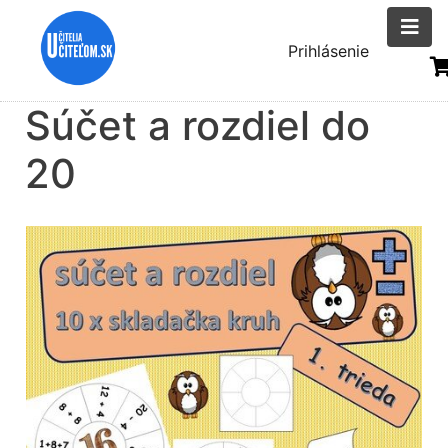
Skočiť
na
Menu
Prihlásenie
hlavný
uživatelsk
obsah
Súčet a rozdiel do
účtu
20