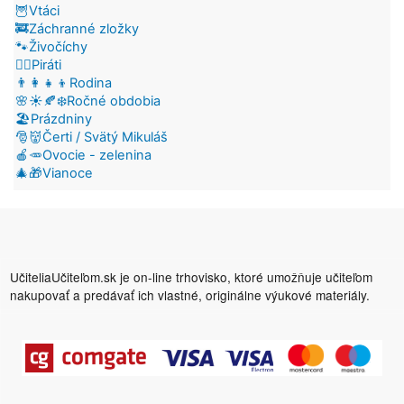
🦉Vtáci
🚒Záchranné zložky
🐾Živočíchy
🏴‍☠️Piráti
👨‍👩‍👧‍👦Rodina
🌸☀️🍂❄️Ročné obdobia
🏖️Prázdniny
🎅👹Čerti / Svätý Mikuláš
🍎🥕Ovocie - zelenina
🎄🎁Vianoce
UčiteliaUčiteľom.sk je on-line trhovisko, ktoré umožňuje učiteľom
nakupovať a predávať ich vlastné, originálne výukové materiály.