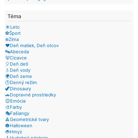
Téma
☀️Leto
⚽Šport
❄️Zima
❤️Deň matiek, Deň otcov
🔤Abeceda
🐻Cicavce
🎈Deň detí
💧Deň vody
🌍Deň zeme
🕒Denný režim
🦖Dinosaury
🚗Dopravné prostriedky
😊Emócia
🎨Farby
🎭Fašiangy
🔺Geometrické tvary
🎃Halloween
🐞Hmyz
🎸Hudobné nástroje