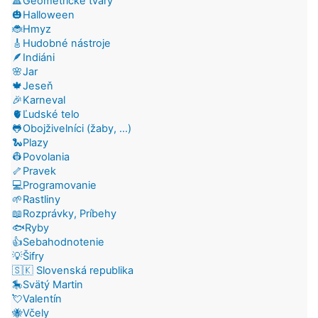
🔺Geometrické tvary
🎃Halloween
🐞Hmyz
🎸Hudobné nástroje
🪶Indiáni
🌸Jar
🍁Jeseň
🎉Karneval
🫀Ľudské telo
🐸Obojživelníci (žaby, ...)
🐍Plazy
👷Povolania
🦴Pravek
💻Programovanie
🌱Rastliny
📖Rozprávky, Príbehy
🐟Ryby
👍Sebahodnotenie
💡Šifry
🇸🇰 Slovenská republika
🎠Svätý Martin
💘Valentín
🐝Včely