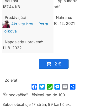
Veľkosť:
Typ súboru:
187.44 KB
pdf
Predávajúci
Nahrané:
10. 12. 2021
Aktivity hrou - Petra
Foľková
Naposledy upravené:
11. 8. 2022
2 €
Zdieľať:
Facebook
Twitter
WhatsApp
Messenger
Email
Share
"Štipcovačka" - číslený rad do 100.
Súbor obsahuje 17 strán, 99 kartičiek.