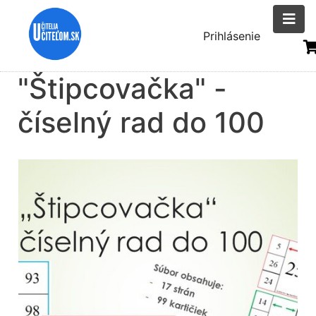
Skočiť
na
Menu
Prihlásenie
hlavný
uživatelsk
obsah
"Štipcovačka" -
účtu
číselný rad do 100