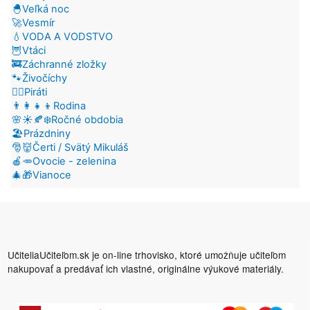
🐣Veľká noc
🚀Vesmír
💧VODA A VODSTVO
🦉Vtáci
🚒Záchranné zložky
🐾Živočíchy
🏴‍☠️Piráti
👨‍👩‍👧‍👦Rodina
🌸☀️🍂❄️Ročné obdobia
🏖️Prázdniny
🎅👹Čerti / Svätý Mikuláš
🍎🥕Ovocie - zelenina
🎄🎁Vianoce
UčiteliaUčiteľom.sk je on-line trhovisko, ktoré umožňuje učiteľom
nakupovať a predávať ich vlastné, originálne výukové materiály.