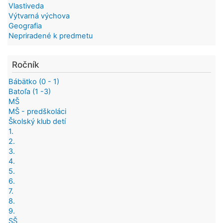
Vlastiveda
Výtvarná výchova
Geografia
Nepriradené k predmetu
Ročník
Bábätko (0 - 1)
Batoľa (1 -3)
MŠ
MŠ - predškoláci
Školský klub detí
1.
2.
3.
4.
5.
6.
7.
8.
9.
SŠ