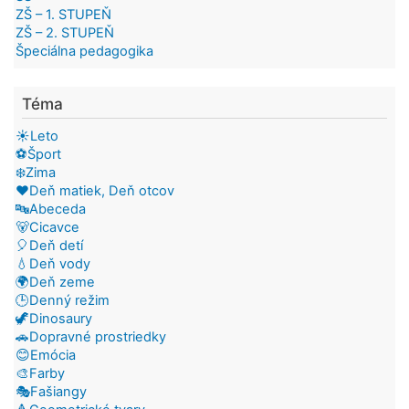
ZŠ – 1. STUPEŇ
ZŠ – 2. STUPEŇ
Špeciálna pedagogika
Téma
☀️Leto
⚽Šport
❄️Zima
❤️Deň matiek, Deň otcov
🔤Abeceda
🐻Cicavce
🎈Deň detí
💧Deň vody
🌍Deň zeme
🕒Denný režim
🦖Dinosaury
🚗Dopravné prostriedky
😊Emócia
🎨Farby
🎭Fašiangy