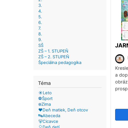
3.
4.
5.
6.
7.
8.
9.
SŠ
ZŠ – 1. STUPEŇ
ZŠ – 2. STUPEŇ
Špeciálna pedagogika
Kresl
a dop
obráz
Téma
prosp
☀️Leto
⚽Šport
❄️Zima
❤️Deň matiek, Deň otcov
🔤Abeceda
🐻Cicavce
🎈Deň detí