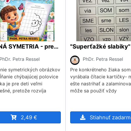
JARNÁ SYMETRIA - predlohy na kreslenie (jar, záhrada, mláďatká, kvety, grafomotorika)
PhDr. Petra Ressel
PhDr. Petra Ressel
enie symetrických obrázkov
Pre konkrétneho žiaka som
ĺňanie chýbajúcej polovice
vyrábala čítacie kartičky-
ka je pre deti veľmi
ešte nastrihať a zalaminovať
ešné, pretože rozvíja
môže sa použiť vždy
2,49 €
Stiahnuť zadar