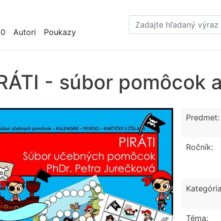
Skočiť
na
hlavný
10
Autori
Poukazy
obsah
RÁTI - súbor pomôcok a 
Predmet:
Ročník:
Kategória
Téma: