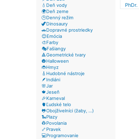
PhDr.
💧Deň vody
🌍Deň zeme
🕒Denný režim
🦖Dinosaury
🚗Dopravné prostriedky
😊Emócia
🎨Farby
🎭Fašiangy
🔺Geometrické tvary
🎃Halloween
🐞Hmyz
🎸Hudobné nástroje
🪶Indiáni
🌸Jar
🍁Jeseň
🎉Karneval
🫀Ľudské telo
🐸Obojživelníci (žaby, ...)
🐍Plazy
👷Povolania
🦴Pravek
💻Programovanie