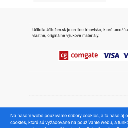
UčiteliaUčiteľom.sk je on-line trhovisko, ktoré umožň
vlastné, originálne výukové materiály.
Na našom webe používame súbory cookies, a to naše aj od
cookies, ktoré sú vyžadované na používanie webu, a funkč