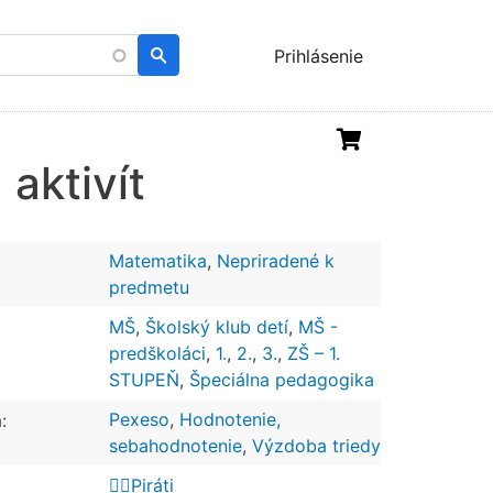
Menu
Prihlásenie
uživatelského
účtu
aktivít
Matematika
,
Nepriradené k
predmetu
MŠ
,
Školský klub detí
,
MŠ -
predškoláci
,
1.
,
2.
,
3.
,
ZŠ – 1.
STUPEŇ
,
Špeciálna pedagogika
Pexeso
,
Hodnotenie,
:
sebahodnotenie
,
Výzdoba triedy
🏴‍☠️Piráti