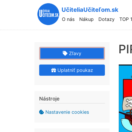
UčiteliaUčiteľom.sk
Hlavní
O nás
Nákup
Dotazy
TOP 
navigace
PI
Zľavy
Uplatniť poukaz
Nástroje
Nastavenie cookies