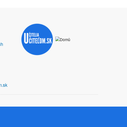
ch
m.sk