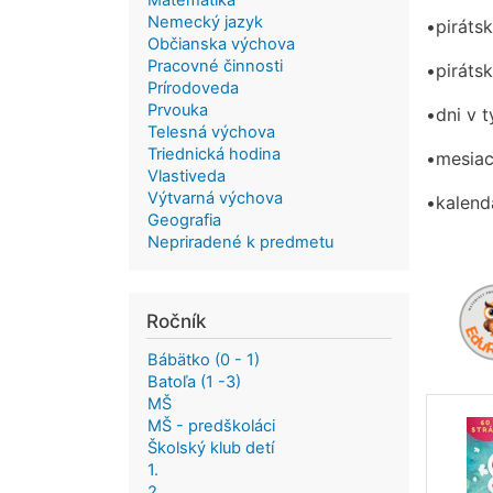
Matematika
Nemecký jazyk
•piráts
Občianska výchova
Pracovné činnosti
•pirátsk
Prírodoveda
Prvouka
•dni v t
Telesná výchova
Triednická hodina
•mesiac
Vlastiveda
Výtvarná výchova
•kalendá
Geografia
Nepriradené k predmetu
Ročník
Bábätko (0 - 1)
Batoľa (1 -3)
MŠ
MŠ - predškoláci
Školský klub detí
1.
2.