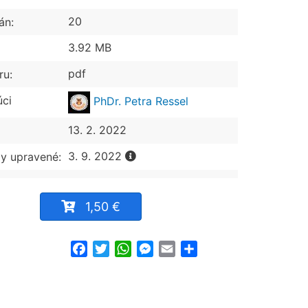
20
án:
3.92 MB
pdf
ru:
úci
PhDr. Petra Ressel
13. 2. 2022
3. 9. 2022
y upravené:
1,50 €
Facebook
Twitter
WhatsApp
Messenger
Email
Share