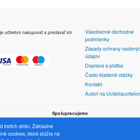
DALŠÍ
Všeobecné obchodné
uje učiteľom nakupovať a predávať ich
ODKAZY
podmienky
Zásady ochrany osobný
údajov
Doprava a platba
Často kladené otázky
Kontakt
Autori na Uciteliauciteĺo
Spolupracujeme
 tretích strán. Základné
né cookies, ktoré slúžia na