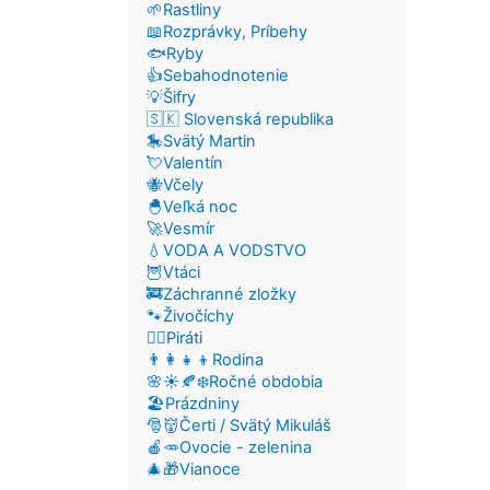
🌱Rastliny
📖Rozprávky, Príbehy
🐟Ryby
👍Sebahodnotenie
💡Šifry
🇸🇰 Slovenská republika
🎠Svätý Martin
💘Valentín
🐝Včely
🐣Veľká noc
🚀Vesmír
💧VODA A VODSTVO
🦉Vtáci
🚒Záchranné zložky
🐾Živočíchy
🏴‍☠️Piráti
👨‍👩‍👧‍👦Rodina
🌸☀️🍂❄️Ročné obdobia
🏖️Prázdniny
🎅👹Čerti / Svätý Mikuláš
🍎🥕Ovocie - zelenina
🎄🎁Vianoce