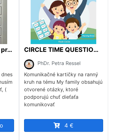
"Superťažké slabiky" pre prvákov
CIRCLE TIME QUESTIONS - MY FAMILY
PhDr. Petra Ressel
 dnes
Komunikačné kartičky na ranný
 musím
kruh na tému My family obsahujú
, (
otvorené otázky, ktoré
podporujú chuť dieťaťa
komunikovať
mo
4 €