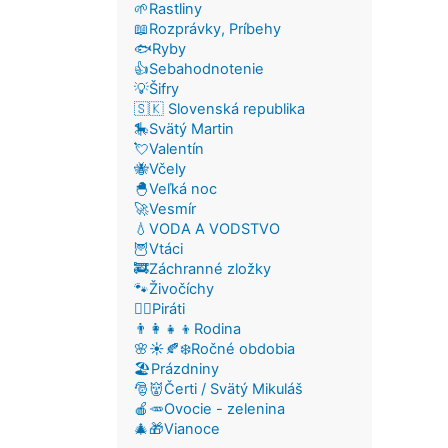
🌱Rastliny
📖Rozprávky, Príbehy
🐟Ryby
👍Sebahodnotenie
💡Šifry
🇸🇰 Slovenská republika
🎠Svätý Martin
💘Valentín
🐝Včely
🐣Veľká noc
🚀Vesmír
💧VODA A VODSTVO
🦉Vtáci
🚒Záchranné zložky
🐾Živočíchy
🏴‍☠️Piráti
👨‍👩‍👧‍👦Rodina
🌸☀️🍂❄️Ročné obdobia
🏖️Prázdniny
🎅👹Čerti / Svätý Mikuláš
🍎🥕Ovocie - zelenina
🎄🎁Vianoce