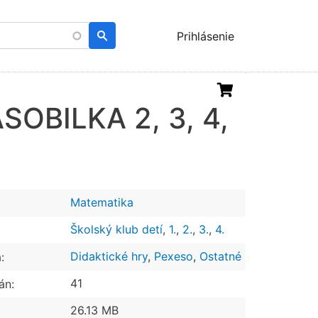
Menu
Prihlásenie
uživatelského
účtu
OBILKA 2, 3, 4,
Matematika
Školský klub detí
,
1.
,
2.
,
3.
,
4.
Didaktické hry
,
Pexeso
,
Ostatné
:
41
án:
26.13 MB