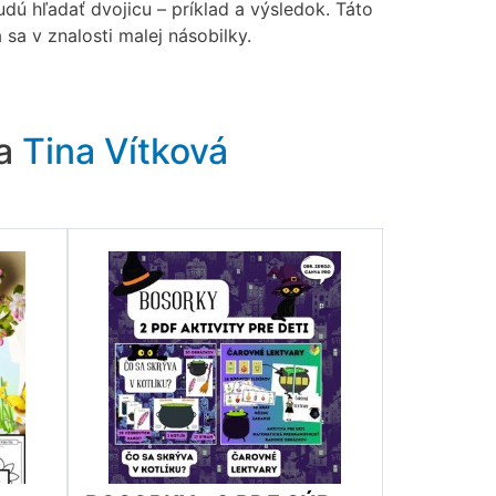
dú hľadať dvojicu – príklad a výsledok. Táto
a sa v znalosti malej násobilky.
ra
Tina Vítková