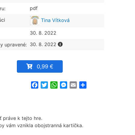
pdf
ru:
úci
Tina Vítková
30. 8. 2022
30. 8. 2022
y upravené:
0,99 €
Facebook
Twitter
WhatsApp
Messenger
Email
Share
 práve k tejto hre.
aby vám vznikla obojstranná kartička.