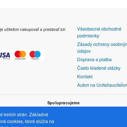
DALŠÍ
Všeobecné obchodné
uje učiteľom nakupovať a predávať ich
ODKAZY
podmienky
Zásady ochrany osobný
údajov
Doprava a platba
Často kladené otázky
Kontakt
Autori na Uciteliauciteĺo
Spolupracujeme
 tretích strán. Základné
né cookies, ktoré slúžia na