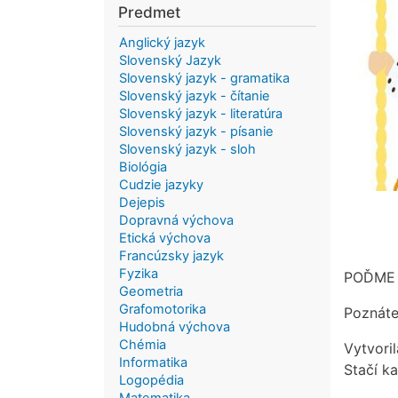
Predmet
Anglický jazyk
Slovenský Jazyk
Slovenský jazyk - gramatika
Slovenský jazyk - čítanie
Slovenský jazyk - literatúra
Slovenský jazyk - písanie
Slovenský jazyk - sloh
Biológia
Cudzie jazyky
Dejepis
Dopravná výchova
Etická výchova
Francúzsky jazyk
Fyzika
POĎME 
Geometria
Grafomotorika
Poznáte
Hudobná výchova
Chémia
Vytvori
Informatika
Stačí ka
Logopédia