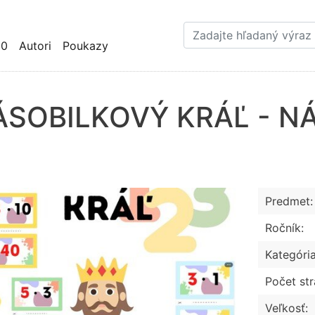
Skočiť
na
hlavný
10
Autori
Poukazy
obsah
SOBILKOVÝ KRÁĽ - NÁS
Predmet:
Ročník:
Kategória
Počet str
Veľkosť: