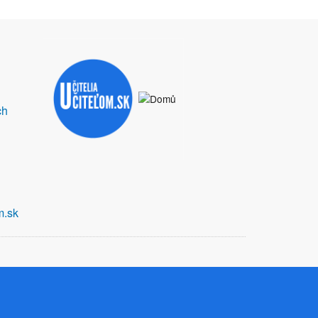
ch
m.sk