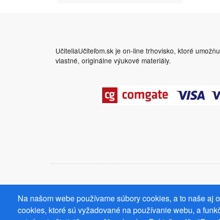
UčiteliaUčiteľom.sk je on-line trhovisko, ktoré umožň
vlastné, originálne výukové materiály.
Na našom webe používame súbory cookies, a to naše aj od
cookies, ktoré sú vyžadované na používanie webu, a funkč