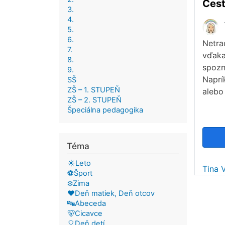
3.
4.
5.
6.
Netra
7.
vďaka
8.
spozn
9.
Naprí
SŠ
ZŠ – 1. STUPEŇ
alebo
ZŠ – 2. STUPEŇ
Špeciálna pedagogika
Téma
☀️Leto
Tina 
⚽Šport
❄️Zima
❤️Deň matiek, Deň otcov
🔤Abeceda
🐻Cicavce
🎈Deň detí