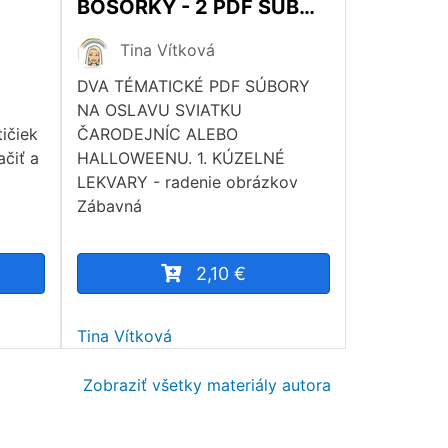
BOSORKY - 2 PDF SÚBORY
Tina Vítková
DVA TÉMATICKÉ PDF SÚBORY
NA OSLAVU SVIATKU
tičiek
ČARODEJNÍC ALEBO
ačiť a
HALLOWEENU. 1. KÚZELNÉ
LEKVARY - radenie obrázkov
Zábavná
2,10 €
Tina Vítková
Zobraziť všetky materiály autora