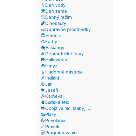
💧Deň vody
🌍Deň zeme
🕒Denný režim
🦖Dinosaury
🚗Dopravné prostriedky
😊Emócia
🎨Farby
🎭Fašiangy
🔺Geometrické tvary
🎃Halloween
🐞Hmyz
🎸Hudobné nástroje
🪶Indiáni
🌸Jar
🍁Jeseň
🎉Karneval
🫀Ľudské telo
🐸Obojživelníci (žaby, ...)
🐍Plazy
👷Povolania
🦴Pravek
💻Programovanie