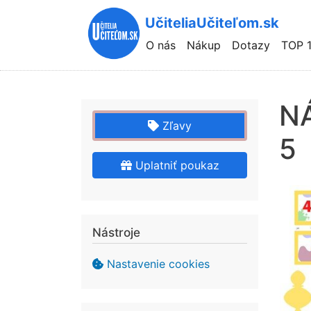
UčiteliaUčiteľom.sk
Hlavní
O nás
Nákup
Dotazy
TOP 
navigace
NÁ
Zľavy
5
Uplatniť poukaz
Nástroje
Nastavenie cookies