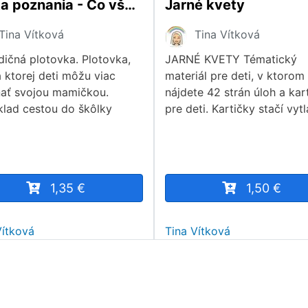
Cesta poznania - Čo všetko viem o svojej mamičke? (PLOTOVKA)
Jarné kvety
Tina Vítková
Tina Vítková
dičná plotovka. Plotovka,
JARNÉ KVETY Tématický
 ktorej deti môžu viac
materiál pre deti, v ktorom
ať svojou mamičkou.
nájdete 42 strán úloh a kar
klad cestou do škôlky
pre deti. Kartičky stačí vytl
1,35 €
1,50 €
Vítková
Tina Vítková